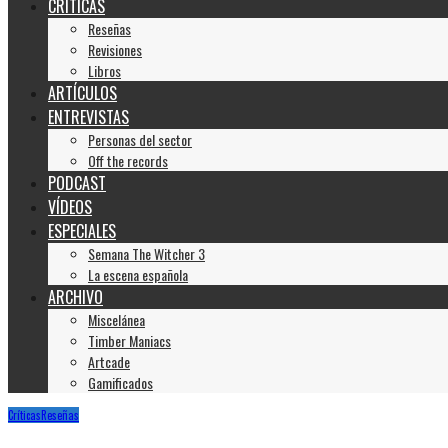
CRÍTICAS
Reseñas
Revisiones
Libros
ARTÍCULOS
ENTREVISTAS
Personas del sector
Off the records
PODCAST
VÍDEOS
ESPECIALES
Semana The Witcher 3
La escena española
ARCHIVO
Miscelánea
Timber Maniacs
Artcade
Gamificados
Críticas
Reseñas