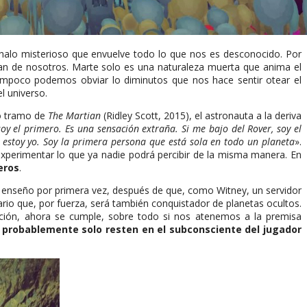
l halo misterioso que envuelve todo lo que nos es desconocido. Por
an de nosotros. Marte solo es una naturaleza muerta que anima el
Tampoco podemos obviar lo diminutos que nos hace sentir otear el
l universo.
mo tramo de
The Martian
(Ridley Scott, 2015), el astronauta a la deriva
oy el primero. Es una sensación extraña. Si me bajo del Rover, soy el
 estoy yo. Soy la primera persona que está sola en todo un planeta
».
experimentar lo que ya nadie podrá percibir de la misma manera. En
eros
.
 enseño por primera vez, después de que, como Witney, un servidor
tario que, por fuerza, será también conquistador de planetas ocultos.
 acción, ahora se cumple, sobre todo si nos atenemos a la premisa
 probablemente solo resten en el subconsciente del jugador