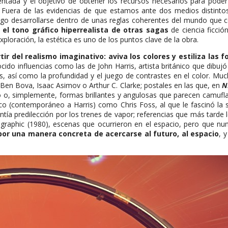
dentada y el objetivo de obtener los recursos necesarios para pod
. Fuera de las evidencias de que estamos ante dos medios distinto
luego desarrollarse dentro de unas reglas coherentes del mundo qu
 el tono gráfico hiperrealista de otras sagas
de ciencia ficci
exploración, la estética es uno de los puntos clave de la obra.
ir del realismo imaginativo: aviva los colores y estiliza las 
ocido influencias como las de John Harris, artista británico que dib
as, así como la profundidad y el juego de contrastes en el color. 
 Ben Bova, Isaac Asimov o Arthur C. Clarke; postales en las que, en
N
 o, simplemente, formas brillantes y angulosas que parecen camuflars
nico (contemporáneo a Harris) como Chris Foss, al que le fascinó la 
ía predilección por los trenes de vapor; referencias que más tarde l
Geographic (1980), escenas que ocurrieron en el espacio, pero que n
or una manera concreta de acercarse al futuro, al espacio
, 