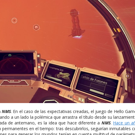
a
NMS
. En el caso de las expectativas creadas, el juego de Hello Ga
do a un lado la polémica que arrastra el título desde su lanzamiento (
mada de antemano, es la idea que hace diferente a
NMS
.
Hace un a
n permanentes en el tiempo: tras descubrirlos, seguirían inmutables 
ciones para generar los mundos tenían en cuenta multitud de parámetro