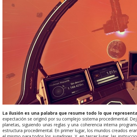
La ilusión es una palabra que resume todo lo que represent
expectación se originó por su complejo sistema procedimental. Dejan
planetas, siguiendo unas reglas y una coherencia interna progra
estructura procedimental. En primer lugar, los mundos creados era
el mismo para todos los jugadores. Y, en tercer lugar, las instruc