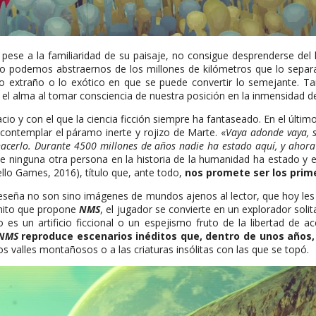
 pese a la familiaridad de su paisaje, no consigue desprenderse de
o podemos abstraernos de los millones de kilómetros que lo separ
 lo extraño o lo exótico en que se puede convertir lo semejante. 
el alma al tomar consciencia de nuestra posición en la inmensidad de
io y con el que la ciencia ficción siempre ha fantaseado. En el últi
 contemplar el páramo inerte y rojizo de Marte. «
Vaya adonde vaya, s
 hacerlo. Durante 4500 millones de años nadie ha estado aquí, y ahora
de ninguna otra persona en la historia de la humanidad ha estado y 
llo Games, 2016), título que, ante todo,
nos promete ser los prim
reseña no son sino imágenes de mundos ajenos al lector, que hoy les
inito que propone
NMS
, el jugador se convierte en un explorador soli
lo es un artificio ficcional o un espejismo fruto de la libertad de
NMS
reproduce escenarios inéditos que, dentro de unos años,
 valles montañosos o a las criaturas insólitas con las que se topó.