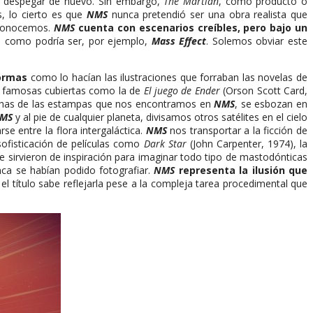
er despegar de nuevo. Sin embargo,
The Martian
, como producto o
s, lo cierto es que
NMS
nunca pretendió ser una obra realista que
e conocemos.
NMS
cuenta con escenarios creíbles, pero bajo un
ón como podría ser, por ejemplo,
Mass Effect
. Solemos obviar este
formas
como lo hacían las ilustraciones que forraban las novelas de
ujó famosas cubiertas como la de
El juego de Ender
(Orson Scott Card,
Muchas de las estampas que nos encontramos en
NMS
, se esbozan en
MS
y al pie de cualquier planeta, divisamos otros satélites en el cielo
e entre la flora intergaláctica.
NMS
nos transportar a la ficción de
sofisticación de películas como
Dark Star
(John Carpenter, 1974), la
e sirvieron de inspiración para imaginar todo tipo de mastodónticas
unca se habían podido fotografiar.
NMS
representa la ilusión que
y el título sabe reflejarla pese a la compleja tarea procedimental que