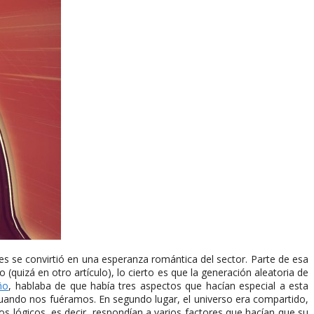
mes se convirtió en una esperanza romántica del sector. Parte de esa
quizá en otro artículo), lo cierto es que la generación aleatoria de
ño
, hablaba de que había tres aspectos que hacían especial a esta
cuando nos fuéramos. En segundo lugar, el universo era compartido,
s lógicos, es decir, respondían a varios factores que hacían que su