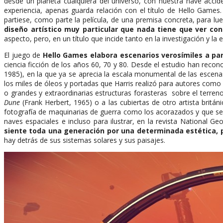
desde un planeta cualquiera del universo, con nuestra nave acci
experiencia, apenas guarda relación con el título de Hello Games
partiese, como parte la película, de una premisa concreta, para 
diseño artístico muy particular que nada tiene que ver con
aspecto, pero, en un título que incide tanto en la investigación y la 
El juego de
Hello Games elabora escenarios verosímiles a part
ciencia ficción de los años 60, 70 y 80. Desde el estudio han recon
1985), en la que ya se aprecia la escala monumental de las escen
los miles de óleos y portadas que Harris realizó para autores como
o grandes y extraordinarias estructuras forasteras sobre el terreno
Dune
(Frank Herbert, 1965) o a las cubiertas de otro artista britá
fotografía de maquinarias de guerra como los acorazados y que sent
naves espaciales e incluso para ilustrar, en la revista National 
siente toda una generación por una determinada estética, p
hay detrás de sus sistemas solares y sus paisajes.