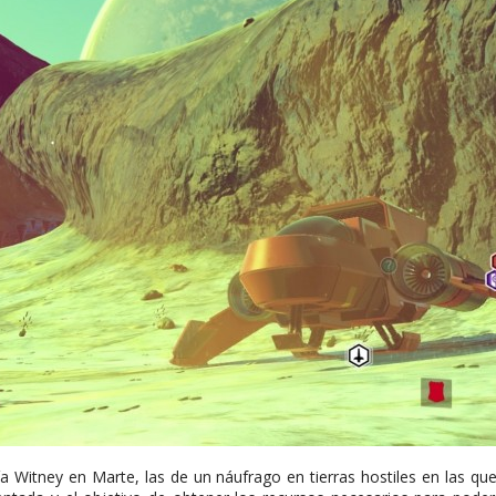
ía Witney en Marte, las de un náufrago en tierras hostiles en las que