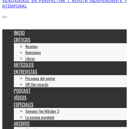
VIDEOJUEGOS EN PERSPECTIVA | REVISTA INDEPENDIENTE Y
ATEMPORAL
INICIO
CRÍTICAS
Reseñas
Revisiones
Libros
ARTÍCULOS
ENTREVISTAS
Personas del sector
Off the records
PODCAST
VÍDEOS
ESPECIALES
Semana The Witcher 3
La escena española
ARCHIVO