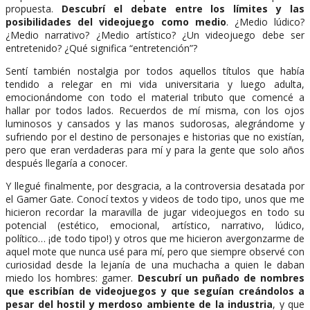
propuesta.
Descubrí el debate entre los límites y las
posibilidades del videojuego como medio
. ¿Medio lúdico?
¿Medio narrativo? ¿Medio artístico? ¿Un videojuego debe ser
entretenido? ¿Qué significa “entretención”?
Sentí también nostalgia por todos aquellos títulos que había
tendido a relegar en mi vida universitaria y luego adulta,
emocionándome con todo el material tributo que comencé a
hallar por todos lados. Recuerdos de mí misma, con los ojos
luminosos y cansados y las manos sudorosas, alegrándome y
sufriendo por el destino de personajes e historias que no existían,
pero que eran verdaderas para mí y para la gente que solo años
después llegaría a conocer.
Y llegué finalmente, por desgracia, a la controversia desatada por
el Gamer Gate. Conocí textos y videos de todo tipo, unos que me
hicieron recordar la maravilla de jugar videojuegos en todo su
potencial (estético, emocional, artístico, narrativo, lúdico,
político… ¡de todo tipo!) y otros que me hicieron avergonzarme de
aquel mote que nunca usé para mí, pero que siempre observé con
curiosidad desde la lejanía de una muchacha a quien le daban
miedo los hombres: gamer.
Descubrí un puñado de nombres
que escribían de videojuegos y que seguían creándolos a
pesar del hostil y merdoso ambiente de la industria
, y que