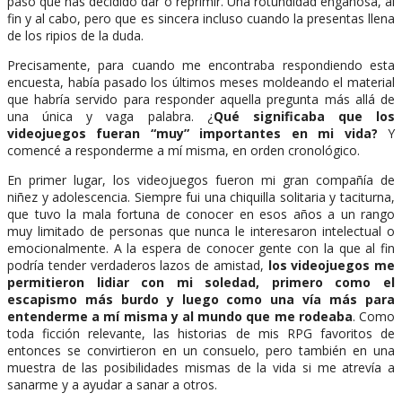
paso que has decidido dar o reprimir. Una rotundidad engañosa, al
fin y al cabo, pero que es sincera incluso cuando la presentas llena
de los ripios de la duda.
Precisamente, para cuando me encontraba respondiendo esta
encuesta, había pasado los últimos meses moldeando el material
que habría servido para responder aquella pregunta más allá de
una única y vaga palabra. ¿
Qué significaba que los
videojuegos fueran “muy” importantes en mi vida?
Y
comencé a responderme a mí misma, en orden cronológico.
En primer lugar, los videojuegos fueron mi gran compañía de
niñez y adolescencia. Siempre fui una chiquilla solitaria y taciturna,
que tuvo la mala fortuna de conocer en esos años a un rango
muy limitado de personas que nunca le interesaron intelectual o
emocionalmente. A la espera de conocer gente con la que al fin
podría tender verdaderos lazos de amistad,
los videojuegos me
permitieron lidiar con mi soledad, primero como el
escapismo más burdo y luego como una vía más para
entenderme a mí misma y al mundo que me rodeaba
. Como
toda ficción relevante, las historias de mis RPG favoritos de
entonces se convirtieron en un consuelo, pero también en una
muestra de las posibilidades mismas de la vida si me atrevía a
sanarme y a ayudar a sanar a otros.