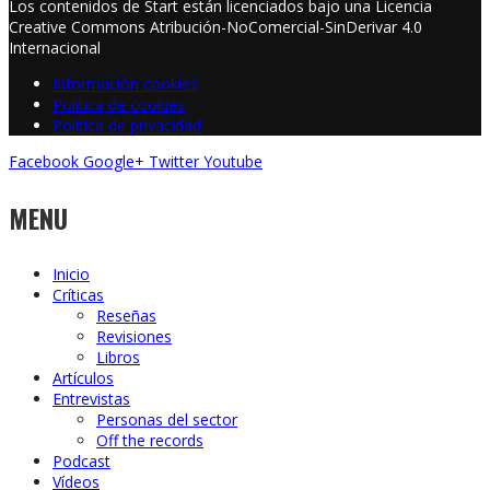
Los contenidos de Start están licenciados bajo una Licencia
Creative Commons Atribución-NoComercial-SinDerivar 4.0
Internacional
Información cookies
Política de cookies
Política de privacidad
Facebook
Google+
Twitter
Youtube
MENU
Inicio
Críticas
Reseñas
Revisiones
Libros
Artículos
Entrevistas
Personas del sector
Off the records
Podcast
Vídeos