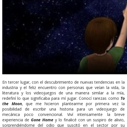
En tercer lugar, con el descubrimiento de nuevas tendencias en la
industria y el feliz encuentro con personas que veían la vida, la
literatura y los videojuegos de una manera similar a la mía,
redefiní lo que significaba para mí jugar. Conocí rarezas como
To
the Moon
, que me hicieron plantearme por primera vez la
posibilidad de escribir una historia para un videojuego de
mecánica poco convencional. Viví intensamente la breve
experiencia de
Gone Home
y lo finalicé con un suspiro de alivio,
sorprendiéndome del odio que suscitó en el sector por su