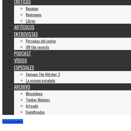
CRÍTICAS
Reseñas
Revisiones
Libros
ARTÍCULOS
ENTREVISTAS
Personas del sector
Off the records
PODCAST
VÍDEOS
ESPECIALES
Semana The Witcher 3
La escena española
ARCHIVO
Miscelánea
Timber Maniacs
Artcade
Gamificados
Críticas
Reseñas