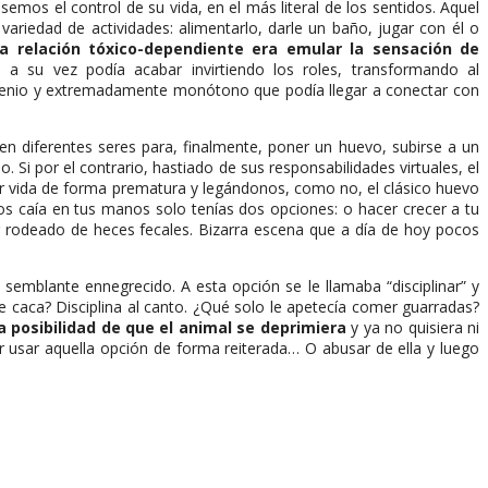
mos el control de su vida, en el más literal de los sentidos. Aquel
ariedad de actividades: alimentarlo, darle un baño, jugar con él o
lla relación tóxico-dependiente era emular la sensación de
 a su vez podía acabar invirtiendo los roles, transformando al
enio y extremadamente monótono que podía llegar a conectar con
n diferentes seres para, finalmente, poner un huevo, subirse a un
. Si por el contrario, hastiado de sus responsabilidades virtuales, el
r vida de forma prematura y legándonos, como no, el clásico huevo
itos caía en tus manos solo tenías dos opciones: o hacer crecer a tu
 rodeado de heces fecales. Bizarra escena que a día de hoy pocos
 semblante ennegrecido. A esta opción se le llamaba “disciplinar” y
e caca? Disciplina al canto. ¿Qué solo le apetecía comer guarradas?
a posibilidad de que el animal se deprimiera
y ya no quisiera ni
tar usar aquella opción de forma reiterada… O abusar de ella y luego