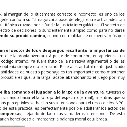
 al margen de lo éticamente correcto e incorrecto, es uno de los
gerle cariño a su Tamagotchi a base de elegir entre actividades tan
ánica cruzada por difundir la justicia intergaláctica. El secreto de
espectro de decisiones lo suficientemente amplio como para no darse
endo su propio camino
, cuando en realidad se encuentra más que
en el sector de los videojuegos resaltanto la importancia de
itmo de la propia aventura. A pesar de contar con, en apariencia, un
 código interno. Ya fuera fruto de la narrativa argumental o de las
e obtenía siempre era el mismo. Pese a estar totalmente justificado
s habilidades de nuestro personaje es tan importante como mantener
ás probable es que, a la larga, acabe abandonando el juego por muy
e iba tomando el jugador a lo largo de la aventura
, tuvieran o
nclinando hacia el lado rojo del espectro (el mal), mientras que si
más perceptibles se hacían sus intenciones para el resto de los NPC,
de esta práctica, es perfectamente posible adulterar los actos del
ecompensas
, dejando de lado sus verdaderas intenciones. De esta
rían beneficioso el mantener la balanza moral equilibrada.