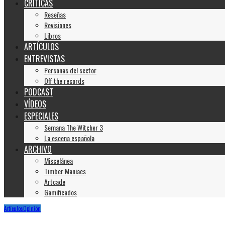
CRÍTICAS
Reseñas
Revisiones
Libros
ARTÍCULOS
ENTREVISTAS
Personas del sector
Off the records
PODCAST
VÍDEOS
ESPECIALES
Semana The Witcher 3
La escena española
ARCHIVO
Miscelánea
Timber Maniacs
Artcade
Gamificados
Artículos
Opinión