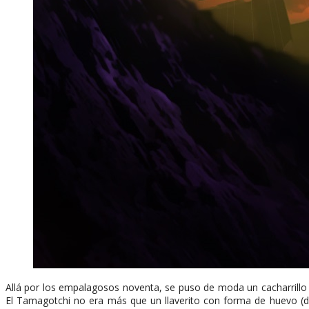
Allá por los empalagosos noventa, se puso de moda un cacharrill
El Tamagotchi no era más que un llaverito con forma de huevo (de