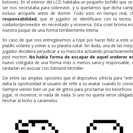
botones. En el interior del LCD habitaba un pequeño bichillo que s
ser nos necesitaba para sobrevivir, y si queríamos que dicha camp
incluso arroparle antes de dormir. Todo esto en tiempo real, 
responsabilidad
, que el jugador se identificase con la besti
cuidador/proveedor en necesitado y viceversa. Esta cruel broma er
nuestra psique de una forma terriblemente íntima.
En caso de que nos entregásemos a tope por hacer feliz a este vá
platillo volante y volver a su planeta natal. Sin duda, una de las me
jugador decidiera perjudicar a su mascota actuando proactivament
post mortem
.
No había forma de escapar de aquel
uroboros
en
nuevo coleguita de una forma más o menos sana y responsable, o 
tardarían en asociar con Edmund Mcmiller.
De entre las amplias opciones que el dispositivo ofrecía para “ent
daba la oportunidad al usuario de reñir a su avatar cuando lo cons
Siempre vienen bien un par de gritos para proclamar los beneficios 
jugar, ni moverse, ni nada de nada. Si uno no quería verse obligado
hinchar al bicho a caramelos.