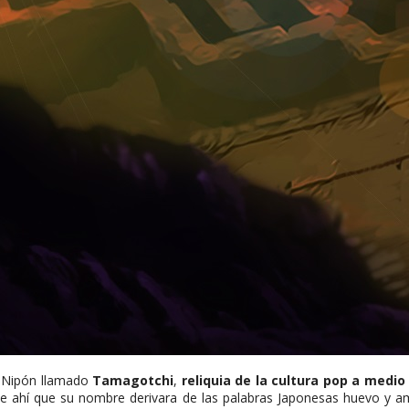
o Nipón llamado
Tamagotchi
,
reliquia de la cultura pop a medio
 ahí que su nombre derivara de las palabras Japonesas huevo y amigo