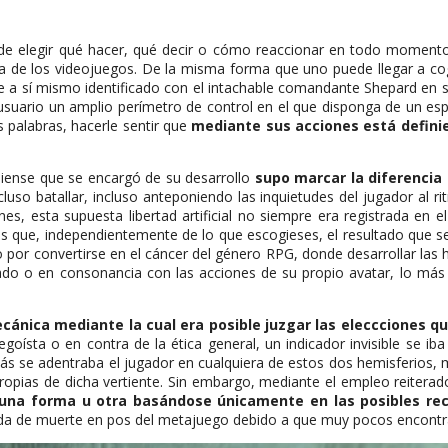
de elegir qué hacer, qué decir o cómo reaccionar en todo momento,
oria de los videojuegos. De la misma forma que uno puede llegar a co
 sí mismo identificado con el intachable comandante Shepard en su tit
el usuario un amplio perímetro de control en el que disponga de un 
s palabras, hacerle sentir que
mediante sus acciones está defini
diense que se encargó de su desarrollo
supo marcar la diferencia 
cluso batallar, incluso anteponiendo las inquietudes del jugador al r
s, esta supuesta libertad artificial no siempre era registrada en el
 las que, independientemente de lo que escogieses, el resultado que s
do por convertirse en el cáncer del género RPG, donde desarrollar la
ficado o en consonancia con las acciones de su propio avatar, lo m
cánica mediante la cual era posible juzgar las eleccciones qu
sta o en contra de la ética general, un indicador invisible se iba i
más se adentraba el jugador en cualquiera de estos dos hemisferios, 
opias de dicha vertiente. Sin embargo, mediante el empleo reiterado 
e una forma u otra basándose únicamente en las posibles r
erida de muerte en pos del metajuego debido a que muy pocos encontra