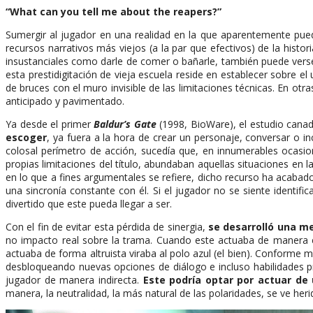
“What can you tell me about the reapers?”
Sumergir al jugador en una realidad en la que aparentemente pue
recursos narrativos más viejos (a la par que efectivos) de la hist
insustanciales como darle de comer o bañarle, también puede verse a
esta prestidigitación de vieja escuela reside en establecer sobre 
de bruces con el muro invisible de las limitaciones técnicas. En otra
anticipado y pavimentado.
Ya desde el primer
Baldur’s Gate
(1998, BioWare), el estudio cana
escoger
, ya fuera a la hora de crear un personaje, conversar o in
colosal perímetro de acción, sucedía que, en innumerables ocasione
propias limitaciones del título, abundaban aquellas situaciones en
en lo que a fines argumentales se refiere, dicho recurso ha acaba
una sincronía constante con él. Si el jugador no se siente identi
divertido que este pueda llegar a ser.
Con el fin de evitar esta pérdida de sinergia,
se desarrolló una me
no impacto real sobre la trama. Cuando este actuaba de manera egoí
actuaba de forma altruista viraba al polo azul (el bien). Conforme 
desbloqueando nuevas opciones de diálogo e incluso habilidades pr
jugador de manera indirecta.
Este podría optar por actuar d
manera, la neutralidad, la más natural de las polaridades, se ve h