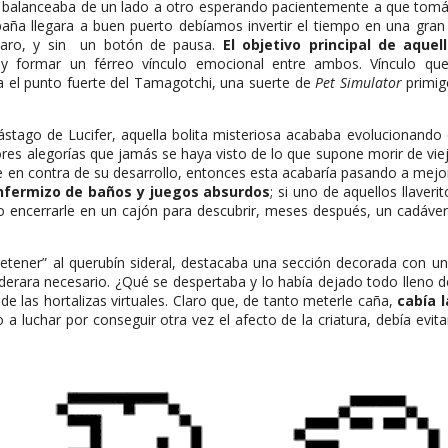
e balanceaba de un lado a otro esperando pacientemente a que tomáse
aña llegara a buen puerto debíamos invertir el tiempo en una gran v
claro, y sin un botón de pausa.
El objetivo principal de aque
a y formar un férreo vínculo emocional entre ambos. Vínculo que
a el punto fuerte del Tamagotchi, una suerte de
Pet Simulator
primig
stago de Lucifer, aquella bolita misteriosa acababa evolucionando e
jores alegorías que jamás se haya visto de lo que supone morir de viejo
e en contra de su desarrollo, entonces esta acabaría pasando a mejo
fermizo de baños y juegos absurdos
; si uno de aquellos llaver
encerrarle en un cajón para descubrir, meses después, un cadáver
retener” al querubín sideral, destacaba una sección decorada con un
iderara necesario. ¿Qué se despertaba y lo había dejado todo lleno d
de las hortalizas virtuales. Claro que, de tanto meterle caña,
cabía l
 a luchar por conseguir otra vez el afecto de la criatura, debía evi