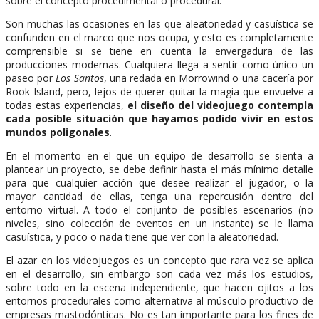
sobre el concepto procedimental o procedural.
Son muchas las ocasiones en las que aleatoriedad y casuística se
confunden en el marco que nos ocupa, y esto es completamente
comprensible si se tiene en cuenta la envergadura de las
producciones modernas. Cualquiera llega a sentir como único un
paseo por
Los Santos
, una redada en Morrowind o una cacería por
Rook Island, pero, lejos de querer quitar la magia que envuelve a
todas estas experiencias,
el diseño del videojuego contempla
cada posible situación que hayamos podido vivir en estos
mundos poligonales
.
En el momento en el que un equipo de desarrollo se sienta a
plantear un proyecto, se debe definir hasta el más mínimo detalle
para que cualquier acción que desee realizar el jugador, o la
mayor cantidad de ellas, tenga una repercusión dentro del
entorno virtual. A todo el conjunto de posibles escenarios (no
niveles, sino colección de eventos en un instante) se le llama
casuística, y poco o nada tiene que ver con la aleatoriedad.
El azar en los videojuegos es un concepto que rara vez se aplica
en el desarrollo, sin embargo son cada vez más los estudios,
sobre todo en la escena independiente, que hacen ojitos a los
entornos procedurales como alternativa al músculo productivo de
empresas mastodónticas. No es tan importante para los fines de