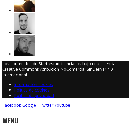
Los contenidos de Start están licenciados bajo una Licencia
Creative Commons Atribución-NoComercial-SinDerivar 4.0
Internacional
Información cookies
Política de cookies
Política de privacidad
Facebook
Google+
Twitter
Youtube
MENU