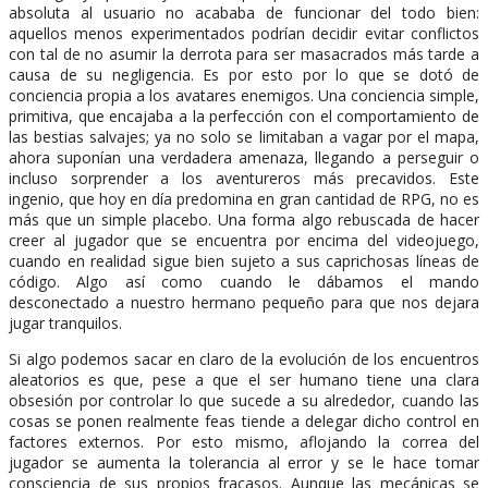
absoluta al usuario no acababa de funcionar del todo bien:
aquellos menos experimentados podrían decidir evitar conflictos
con tal de no asumir la derrota para ser masacrados más tarde a
causa de su negligencia. Es por esto por lo que se dotó de
conciencia propia a los avatares enemigos. Una conciencia simple,
primitiva, que encajaba a la perfección con el comportamiento de
las bestias salvajes; ya no solo se limitaban a vagar por el mapa,
ahora suponían una verdadera amenaza, llegando a perseguir o
incluso sorprender a los aventureros más precavidos. Este
ingenio, que hoy en día predomina en gran cantidad de RPG, no es
más que un simple placebo. Una forma algo rebuscada de hacer
creer al jugador que se encuentra por encima del videojuego,
cuando en realidad sigue bien sujeto a sus caprichosas líneas de
código. Algo así como cuando le dábamos el mando
desconectado a nuestro hermano pequeño para que nos dejara
jugar tranquilos.
Si algo podemos sacar en claro de la evolución de los encuentros
aleatorios es que, pese a que el ser humano tiene una clara
obsesión por controlar lo que sucede a su alrededor, cuando las
cosas se ponen realmente feas tiende a delegar dicho control en
factores externos. Por esto mismo, aflojando la correa del
jugador se aumenta la tolerancia al error y se le hace tomar
consciencia de sus propios fracasos. Aunque las mecánicas se