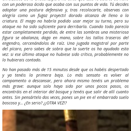
con un poderoso ácido que acaba con sus puntos de vida. Tú decides
adoptar una postura defensiva y, tras recolocarte, observas con
alegría como un fugaz proyectil dorado alcanza de lleno a la
criatura. El mago no habría podido usar mejor su turno, pero su
ataque no ha sido suficiente para derribarla. Cuando todo parecía
estar completamente perdido, de entre las sombras una misteriosa
figura se abalanza, daga en mano, sobre los tallos traseros del
engendro, cercenándolos de raíz. Una jugada magistral por parte
del pícaro, pero sabes de sobra que la suerte os ha ayudado esta
vez: si ese último ataque no hubiese sido crítico, probablemente no
lo hubierais contado.
No han pasado más de 15 minutos desde que os habéis despertado
y ya tenéis la primera baja. Lo más sensato es volver al
campamento a descansar, pero ahora mismo tenéis un problema
más grave: aunque solo haya sido por unos pocos pasos, os
encontráis en el interior del bosque y tenéis que salir de allí cuanto
antes. Sin pensártelo dos veces, pones un pie en el embarrado suelo
boscoso y… ¿En serio? ¿¡OTRA VEZ!?