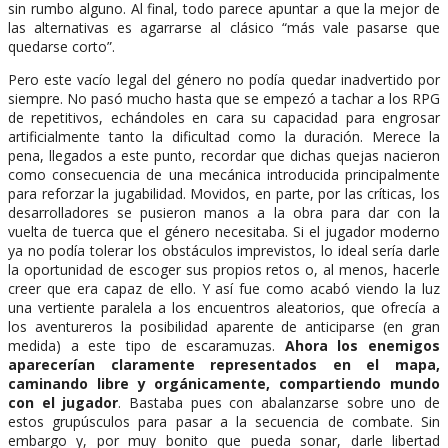
sin rumbo alguno. Al final, todo parece apuntar a que la mejor de
las alternativas es agarrarse al clásico “más vale pasarse que
quedarse corto”.
Pero este vacío legal del género no podía quedar inadvertido por
siempre. No pasó mucho hasta que se empezó a tachar a los RPG
de repetitivos, echándoles en cara su capacidad para engrosar
artificialmente tanto la dificultad como la duración. Merece la
pena, llegados a este punto, recordar que dichas quejas nacieron
como consecuencia de una mecánica introducida principalmente
para reforzar la jugabilidad. Movidos, en parte, por las críticas, los
desarrolladores se pusieron manos a la obra para dar con la
vuelta de tuerca que el género necesitaba. Si el jugador moderno
ya no podía tolerar los obstáculos imprevistos, lo ideal sería darle
la oportunidad de escoger sus propios retos o, al menos, hacerle
creer que era capaz de ello. Y así fue como acabó viendo la luz
una vertiente paralela a los encuentros aleatorios, que ofrecía a
los aventureros la posibilidad aparente de anticiparse (en gran
medida) a este tipo de escaramuzas.
Ahora los enemigos
aparecerían claramente representados en el mapa,
caminando libre y orgánicamente, compartiendo mundo
con el jugador
. Bastaba pues con abalanzarse sobre uno de
estos grupúsculos para pasar a la secuencia de combate. Sin
embargo y, por muy bonito que pueda sonar, darle libertad