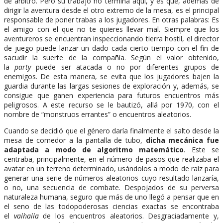
de árbitro. Pero su trabajo no termina aquí, y es que, además de
dirigir la aventura desde el otro extremo de la mesa, es el principal
responsable de poner trabas a los jugadores. En otras palabras: Es
el amigo con el que no te quieres llevar mal. Siempre que los
aventureros se encuentran inspeccionando tierra hostil, el director
de juego puede lanzar un dado cada cierto tiempo con el fin de
sacudir la suerte de la compañía. Según el valor obtenido,
la
party
puede ser atacada o no por diferentes grupos de
enemigos. De esta manera, se evita que los jugadores bajen la
guardia durante las largas sesiones de exploración y, además, se
consigue que ganen experiencia para futuros encuentros más
peligrosos. A este recurso se le bautizó, allá por 1970, con el
nombre de “monstruos errantes” o encuentros aleatorios.
Cuando se decidió que el género daría finalmente el salto desde la
mesa de comedor a la pantalla de tubo,
dicha mecánica fue
adaptada a modo de algoritmo matemático
. Este se
centraba, principalmente, en el número de pasos que realizaba el
avatar en un terreno determinado, usándolos a modo de raíz para
generar una serie de números aleatorios cuyo resultado lanzaría,
o no, una secuencia de combate. Despojados de su perversa
naturaleza humana, seguro que más de uno llegó a pensar que en
el seno de las todopoderosas ciencias exactas se encontraba
el
valhalla
de los encuentros aleatorios. Desgraciadamente y,