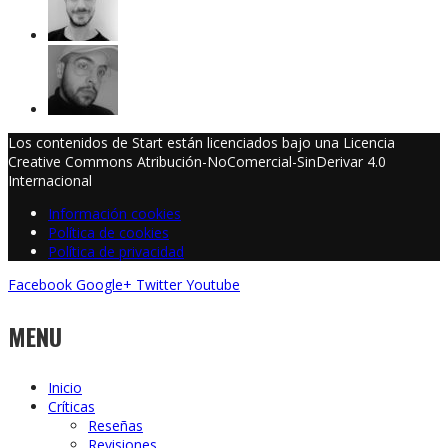
Los contenidos de Start están licenciados bajo una Licencia
Creative Commons Atribución-NoComercial-SinDerivar 4.0
Internacional
Información cookies
Política de cookies
Política de privacidad
Facebook
Google+
Twitter
Youtube
MENU
Inicio
Críticas
Reseñas
Revisiones