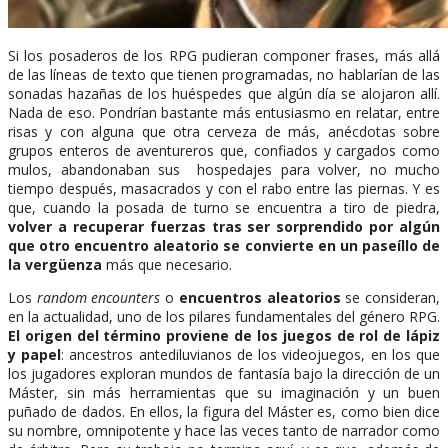
Si los posaderos de los RPG pudieran componer frases, más allá
de las líneas de texto que tienen programadas, no hablarían de las
sonadas hazañas de los huéspedes que algún día se alojaron allí.
Nada de eso. Pondrían bastante más entusiasmo en relatar, entre
risas y con alguna que otra cerveza de más, anécdotas sobre
grupos enteros de aventureros que, confiados y cargados como
mulos, abandonaban sus hospedajes para volver, no mucho
tiempo después, masacrados y con el rabo entre las piernas. Y es
que, cuando la posada de turno se encuentra a tiro de piedra,
volver a recuperar fuerzas tras ser sorprendido por algún
que otro encuentro aleatorio se convierte en un paseíllo de
la vergüenza
más que necesario.
Los
random encounters
o
encuentros aleatorios
se consideran,
en la actualidad, uno de los pilares fundamentales del género RPG.
El origen del término proviene de los juegos de rol de lápiz
y papel
: ancestros antediluvianos de los videojuegos, en los que
los jugadores exploran mundos de fantasía bajo la dirección de un
Máster, sin más herramientas que su imaginación y un buen
puñado de dados. En ellos, la figura del Máster es, como bien dice
su nombre, omnipotente y hace las veces tanto de narrador como