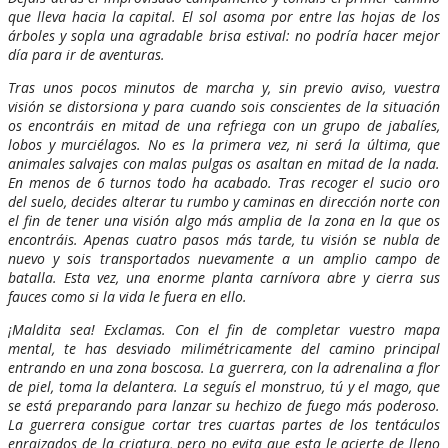
que lleva hacia la capital. El sol asoma por entre las hojas de los
árboles y sopla una agradable brisa estival: no podría hacer mejor
día para ir de aventuras.
Tras unos pocos minutos de marcha y, sin previo aviso, vuestra
visión se distorsiona y para cuando sois conscientes de la situación
os encontráis en mitad de una refriega con un grupo de jabalíes,
lobos y murciélagos. No es la primera vez, ni será la última, que
animales salvajes con malas pulgas os asaltan en mitad de la nada.
En menos de 6 turnos todo ha acabado. Tras recoger el sucio oro
del suelo, decides alterar tu rumbo y caminas en dirección norte con
el fin de tener una visión algo más amplia de la zona en la que os
encontráis. Apenas cuatro pasos más tarde, tu visión se nubla de
nuevo y sois transportados nuevamente a un amplio campo de
batalla. Esta vez, una enorme planta carnívora abre y cierra sus
fauces como si la vida le fuera en ello.
¡Maldita sea! Exclamas. Con el fin de completar vuestro mapa
mental, te has desviado milimétricamente del camino principal
entrando en una zona boscosa. La guerrera, con la adrenalina a flor
de piel, toma la delantera. La seguís el monstruo, tú y el mago, que
se está preparando para lanzar su hechizo de fuego más poderoso.
La guerrera consigue cortar tres cuartas partes de los tentáculos
enraizados de la criatura, pero no evita que esta le acierte de lleno