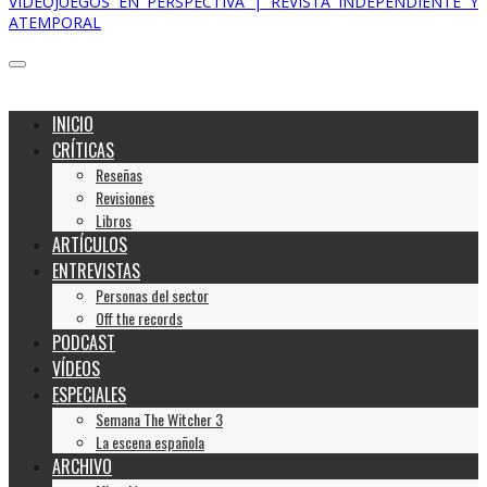
VIDEOJUEGOS EN PERSPECTIVA | REVISTA INDEPENDIENTE Y
ATEMPORAL
INICIO
CRÍTICAS
Reseñas
Revisiones
Libros
ARTÍCULOS
ENTREVISTAS
Personas del sector
Off the records
PODCAST
VÍDEOS
ESPECIALES
Semana The Witcher 3
La escena española
ARCHIVO