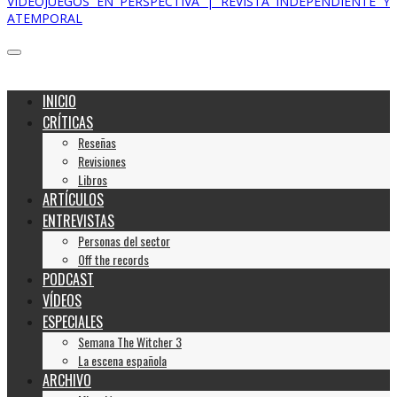
VIDEOJUEGOS EN PERSPECTIVA | REVISTA INDEPENDIENTE Y
ATEMPORAL
INICIO
CRÍTICAS
Reseñas
Revisiones
Libros
ARTÍCULOS
ENTREVISTAS
Personas del sector
Off the records
PODCAST
VÍDEOS
ESPECIALES
Semana The Witcher 3
La escena española
ARCHIVO