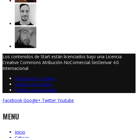
Los contenidos de Start están licenciados bajo una Licencia
Creative Commons Atribución-NoComercial-SinDerivar 4.0
Internacional
Información cookies
Política de cookies
Política de privacidad
Facebook
Google+
Twitter
Youtube
MENU
Inicio
Críticas