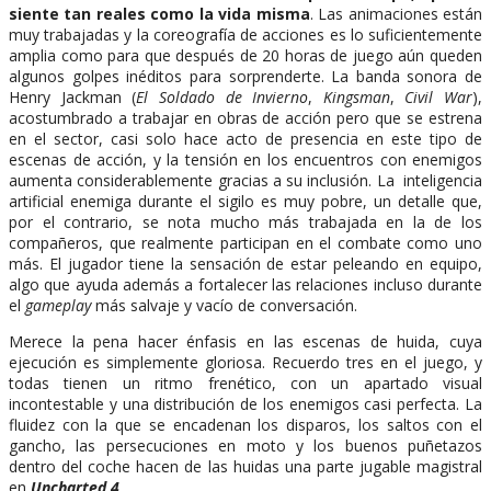
siente tan reales como la vida misma
. Las animaciones están
muy trabajadas y la coreografía de acciones es lo suficientemente
amplia como para que después de 20 horas de juego aún queden
algunos golpes inéditos para sorprenderte. La banda sonora de
Henry Jackman (
El Soldado de Invierno
,
Kingsman
,
Civil War
),
acostumbrado a trabajar en obras de acción pero que se estrena
en el sector, casi solo hace acto de presencia en este tipo de
escenas de acción, y la tensión en los encuentros con enemigos
aumenta considerablemente gracias a su inclusión. La inteligencia
artificial enemiga durante el sigilo es muy pobre, un detalle que,
por el contrario, se nota mucho más trabajada en la de los
compañeros, que realmente participan en el combate como uno
más. El jugador tiene la sensación de estar peleando en equipo,
algo que ayuda además a fortalecer las relaciones incluso durante
el
gameplay
más salvaje y vacío de conversación.
Merece la pena hacer énfasis en las escenas de huida, cuya
ejecución es simplemente gloriosa. Recuerdo tres en el juego, y
todas tienen un ritmo frenético, con un apartado visual
incontestable y una distribución de los enemigos casi perfecta. La
fluidez con la que se encadenan los disparos, los saltos con el
gancho, las persecuciones en moto y los buenos puñetazos
dentro del coche hacen de las huidas una parte jugable magistral
en
Uncharted 4
.