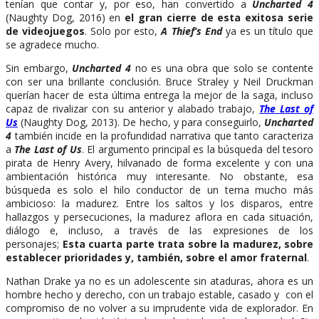
tenían que contar y, por eso, han convertido a
Uncharted 4
(Naughty Dog, 2016) en
el gran cierre de esta exitosa serie
de videojuegos
. Solo por esto,
A Thief’s End
ya es un título que
se agradece mucho.
Sin embargo,
Uncharted 4
no es una obra que solo se contente
con ser una brillante conclusión. Bruce Straley y Neil Druckman
querían hacer de esta última entrega la mejor de la saga, incluso
capaz de rivalizar con su anterior y alabado trabajo,
The Last of
Us
(Naughty Dog, 2013). De hecho, y para conseguirlo,
Uncharted
4
también incide en la profundidad narrativa que tanto caracteriza
a
The Last of Us
. El argumento principal es la búsqueda del tesoro
pirata de Henry Avery, hilvanado de forma excelente y con una
ambientación histórica muy interesante. No obstante, esa
búsqueda es solo el hilo conductor de un tema mucho más
ambicioso: la madurez. Entre los saltos y los disparos, entre
hallazgos y persecuciones, la madurez aflora en cada situación,
diálogo e, incluso, a través de las expresiones de los
personajes;
Esta cuarta parte trata sobre la madurez, sobre
establecer prioridades y, también, sobre el amor fraternal
.
Nathan Drake ya no es un adolescente sin ataduras, ahora es un
hombre hecho y derecho, con un trabajo estable, casado y con el
compromiso de no volver a su imprudente vida de explorador. En