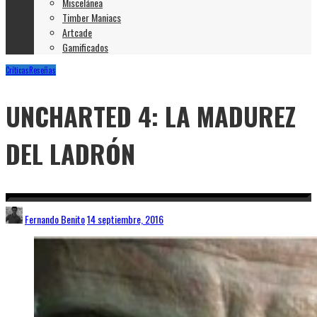
Miscelánea
Timber Maniacs
Artcade
Gamificados
Críticas
Reseñas
UNCHARTED 4: LA MADUREZ
DEL LADRÓN
Fernando Benito
14 septiembre, 2016