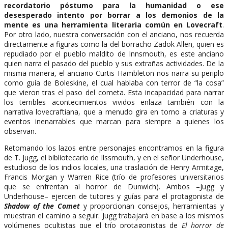
recordatorio póstumo para la humanidad o ese
desesperado intento por borrar a los demonios de la
mente es una herramienta literaria común en Lovecraft
.
Por otro lado, nuestra conversación con el anciano, nos recuerda
directamente a figuras como la del borracho Zadok Allen, quien es
repudiado por el pueblo maldito de Innsmouth, es este anciano
quien narra el pasado del pueblo y sus extrañas actividades. De la
misma manera, el anciano Curtis Hambleton nos narra su periplo
como guía de Boleskine, el cual hablaba con terror de “la cosa”
que vieron tras el paso del cometa. Esta incapacidad para narrar
los terribles acontecimientos vividos enlaza también con la
narrativa lovecraftiana, que a menudo gira en torno a criaturas y
eventos inenarrables que marcan para siempre a quienes los
observan.
Retomando los lazos entre personajes encontramos en la figura
de T. Jugg, el bibliotecario de Ilssmouth, y en el señor Underhouse,
estudioso de los indios locales, una traslación de Henry Armitage,
Francis Morgan y Warren Rice (trío de profesores universitarios
que se enfrentan al horror de Dunwich). Ambos –Jugg y
Underhouse– ejercen de tutores y guías para el protagonista de
Shadow of the Comet
y proporcionan consejos, herramientas y
muestran el camino a seguir. Jugg trabajará en base a los mismos
volúmenes ocultistas que el trío protagonistas de
El horror de