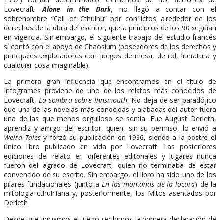
Lovecraft.
Alone in the Dark
, no llegó a contar con el
sobrenombre “Call of Cthulhu” por conflictos alrededor de los
derechos de la obra del escritor, que a principios de los 90 seguían
en vigencia. Sin embargo, el siguiente trabajo del estudio francés
sí contó con el apoyo de Chaosium (poseedores de los derechos y
principales explotadores con juegos de mesa, de rol, literatura y
cualquier cosa imaginable).
La primera gran influencia que encontramos en el título de
Infogrames proviene de uno de los relatos más conocidos de
Lovecraft,
La sombra sobre Innsmouth
. No deja de ser paradójico
que una de las novelas más conocidas y alabadas del autor fuera
una de las que menos orgulloso se sentía. Fue August Derleth,
aprendiz y amigo del escritor, quien, sin su permiso, lo envió a
Weird Tales
y forzó su publicación en 1936, siendo a la postre el
único libro publicado en vida por Lovecraft. Las posteriores
ediciones del relato en diferentes editoriales y lugares nunca
fueron del agrado de Lovecraft, quien no terminaba de estar
convencido de su escrito. Sin embargo, el libro ha sido uno de los
pilares fundacionales (junto a
En las montañas de la locura
) de la
mitología cthulhiana y, posteriormente, los Mitos asentados por
Derleth.
Desde que iniciamos el juego recibimos la primera declaración de