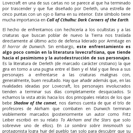
Lovecraft en una de sus cartas no se parece al que ha terminado
por trascender y que fue diseñado por Derleth, una estrella de
cinco puntas con un ojo o llama en su interior. Este símbolo tiene
mucha importancia en
Call of Cthulhu: Dark Corners of the Earth
.
El hecho de enfrentarnos con hechicería a los ocultistas y a las
criaturas que buscan poblar de nuevo la Tierra nos traslada
directamente al último acto de defensa liderado por Armitage en
El horror de Dunwich
. Sin embargo,
este enfrentamiento es
algo poco común en la literatura lovecraftiana, que tiende
hacia el pesimismo y la autodestrucción de sus personajes
.
Es la literatura de Derleth (de marcado carácter cristiano) la que
gira en torno a una pugna entre el Bien y el Mal y que lleva a sus
personajes a enfrentarse a las criaturas malignas con,
generalmente, buen resultado. Hay que añadir además que, en las
rivalidades ideadas por Lovecraft, los personajes involucrados
tienden a terminar sus días completamente desquiciados. Si
echamos la vista atrás hacia los dos principales relatos de los que
bebe
Shadow of the comet
, nos damos cuenta de que el trío de
profesores de Akrham que combaten en Dunwich terminan
visiblemente marcados (posteriormente un autor como Fritz
Leiber escribió en su relato
To Akrham and the Stars
que solo
sobrevive uno de ellos). En
La sombra sobre Innsmouth
su
protagonista logra huir del pueblo tan solo para descubrir que su