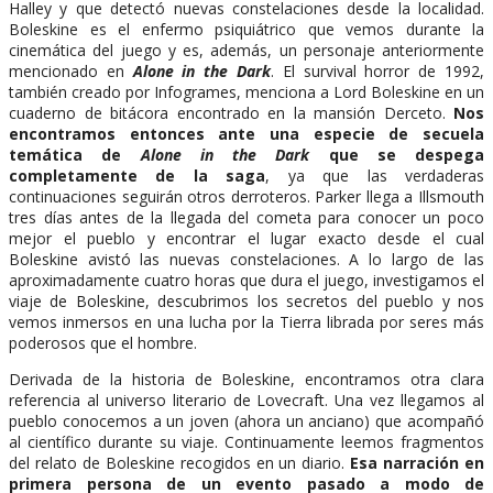
Halley y que detectó nuevas constelaciones desde la localidad.
Boleskine es el enfermo psiquiátrico que vemos durante la
cinemática del juego y es, además, un personaje anteriormente
mencionado en
Alone in the Dark
. El survival horror de 1992,
también creado por Infogrames, menciona a Lord Boleskine en un
cuaderno de bitácora encontrado en la mansión Derceto.
Nos
encontramos entonces ante una especie de secuela
temática de
Alone in the Dark
que se despega
completamente de la saga
, ya que las verdaderas
continuaciones seguirán otros derroteros. Parker llega a Illsmouth
tres días antes de la llegada del cometa para conocer un poco
mejor el pueblo y encontrar el lugar exacto desde el cual
Boleskine avistó las nuevas constelaciones. A lo largo de las
aproximadamente cuatro horas que dura el juego, investigamos el
viaje de Boleskine, descubrimos los secretos del pueblo y nos
vemos inmersos en una lucha por la Tierra librada por seres más
poderosos que el hombre.
Derivada de la historia de Boleskine, encontramos otra clara
referencia al universo literario de Lovecraft. Una vez llegamos al
pueblo conocemos a un joven (ahora un anciano) que acompañó
al científico durante su viaje. Continuamente leemos fragmentos
del relato de Boleskine recogidos en un diario.
Esa narración en
primera persona de un evento pasado a modo de