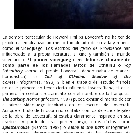
La sombra tentacular de Howard Phillips Lovecraft no ha tenido
problema en alcanzar un medio tan alejado de su vida y muerte
como el videojuego. Los escritos del genio de Providence han
influenciado a la propia literatura, al cine y también al mundo
videolúdico.
El primer videojuego en definirse claramente
como parte de los llamados Mitos de Cthulhu
o
Yog
Sothothery
(como el propio Lovecraft denominaba de manera
humorística) es
Call of Cthulhu: Shadow of the
Comet
(Infogrames, 1993). Si bien el trabajo del estudio francés
no es el primero en tener cierta influencia lovecraftiana, sí es el
primero en contar directamente con el nombre de la franquicia.
The Lurking Horror
(Infocom, 1987) puede exhibir el mérito de ser
el primer videojuego inspirado en los escritos de Lovecraft.
Aunque el título de Infocom no contaba con los derechos legales
de la obra de Lovecraft, sí estaba claramente inspirado en sus
escritos. A partir de este primer juego, otros títulos como
Splatterhouse
(Namco, 1988)
o
Alone in the Dark
(Infogrames,
1992)
toman determinados elementos de las ficciones de