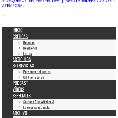
VIDEOJUEGOS EN PERSPECTIVA | REVISTA INDEPENDIENTE Y
ATEMPORAL
INICIO
CRÍTICAS
Reseñas
Revisiones
Libros
ARTÍCULOS
ENTREVISTAS
Personas del sector
Off the records
PODCAST
VÍDEOS
ESPECIALES
Semana The Witcher 3
La escena española
ARCHIVO