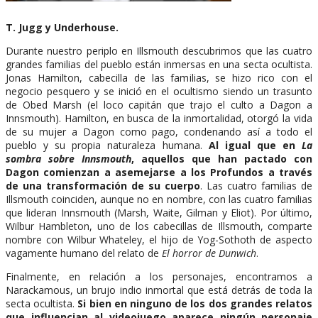
T. Jugg y Underhouse.
Durante nuestro periplo en Illsmouth descubrimos que las cuatro
grandes familias del pueblo están inmersas en una secta ocultista.
Jonas Hamilton, cabecilla de las familias, se hizo rico con el
negocio pesquero y se inició en el ocultismo siendo un trasunto
de Obed Marsh (el loco capitán que trajo el culto a Dagon a
Innsmouth). Hamilton, en busca de la inmortalidad, otorgó la vida
de su mujer a Dagon como pago, condenando así a todo el
pueblo y su propia naturaleza humana.
Al igual que en
La
sombra sobre Innsmouth
, aquellos que han pactado con
Dagon comienzan a asemejarse a los Profundos a través
de una transformación de su cuerpo
. Las cuatro familias de
Illsmouth coinciden, aunque no en nombre, con las cuatro familias
que lideran Innsmouth (Marsh, Waite, Gilman y Eliot). Por último,
Wilbur Hambleton, uno de los cabecillas de Illsmouth, comparte
nombre con Wilbur Whateley, el hijo de Yog-Sothoth de aspecto
vagamente humano del relato de
El horror de Dunwich
.
Finalmente, en relación a los personajes, encontramos a
Narackamous, un brujo indio inmortal que está detrás de toda la
secta ocultista.
Si bien en ninguno de los dos grandes relatos
que influencian al videojuego aparece ningún personaje