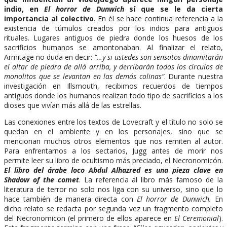
indio, en
El horror de Dunwich
sí que se le da cierta
importancia al colectivo
. En él se hace continua referencia a la
existencia de túmulos creados por los indios para antiguos
rituales. Lugares antiguos de piedra donde los huesos de los
sacrificios humanos se amontonaban. Al finalizar el relato,
Armitage no duda en decir:
“…y si ustedes son sensatos dinamitarán
el altar de piedra de allá arriba, y derribarán todos los círculos de
monolitos que se levantan en las demás colinas”
. Durante nuestra
investigación en Illsmouth, recibimos recuerdos de tiempos
antiguos donde los humanos realizan todo tipo de sacrificios a los
dioses que vivían más allá de las estrellas.
Las conexiones entre los textos de Lovecraft y el título no solo se
quedan en el ambiente y en los personajes, sino que se
mencionan muchos otros elementos que nos remiten al autor.
Para enfrentarnos a los sectarios, Jugg antes de morir nos
permite leer su libro de ocultismo más preciado, el Necronomicón.
El libro del árabe loco Abdul Alhazred es una pieza clave en
Shadow of the comet
. La referencia al libro más famoso de la
literatura de terror no solo nos liga con su universo, sino que lo
hace también de manera directa con
El horror de Dunwich.
En
dicho relato se redacta por segunda vez un fragmento completo
del Necronomicon (el primero de ellos aparece en
El Ceremonial
).