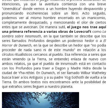
intenciones, ya que la aventura comienza con una breve
“cinemática” donde vemos a un hombre huyendo despavorido y
pronunciando incoherencias sobre un libro. Acto seguido,
podemos ver al mismo hombre encerrado en un manicomio,
completamente desquiciado, y mencionando el olor de ciertos
entes que se avecinan. De manera sutil,
el juego nos trae aquí
una primera referencia a varias obras de Lovecraft
como
La
sombra sobre Innsmouth
, en la que también se describe que los
seres llamados Profundos despiden un poderoso hedor o a
El
Horror de Dunwich
, en la que se describe un hedor que “no podía
proceder de nada sano ni de este mundo” en relación a los
círculos ritualísticos cercanos al pueblo. Esa referencia a seres que
están viniendo (a la Tierra, se entiende) enlaza de nuevo con
ambos relatos, ya que el pueblo de Innsmouth está en contacto
con los Profundos para traer a Dagon y Madre Hidra desde la
ciudad de Y’ha-nthlei. En Dunwich, el ser llamado Wilbur Watheley
busca traer a los Antiguos y a su padre Yog-Sothoth de vuelta a la
Tierra. En ambos textos nos encontramos ante la posibilidad de
que extraños seres lleguen a nuestro planeta.