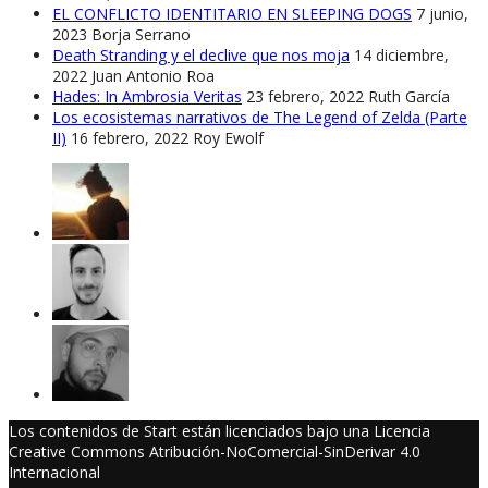
EL CONFLICTO IDENTITARIO EN SLEEPING DOGS
7 junio,
2023
Borja Serrano
Death Stranding y el declive que nos moja
14 diciembre,
2022
Juan Antonio Roa
Hades: In Ambrosia Veritas
23 febrero, 2022
Ruth García
Los ecosistemas narrativos de The Legend of Zelda (Parte
II)
16 febrero, 2022
Roy Ewolf
Los contenidos de Start están licenciados bajo una Licencia
Creative Commons Atribución-NoComercial-SinDerivar 4.0
Internacional