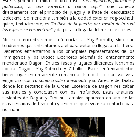
Este fragmento termina con una frase: “
Ellos aguardan, pacientes y
poderosos, ya que volverán a reinar aquí
”, que conecta
directamente con el principio del juego y la frase del desquiciado
Boleskine. Se menciona también a la deidad exterior Yog-Sothoth
quien, textualmente, es
“la llave de la puerta, por medio de la cual
las esferas se encuentran”
y da pie a la llegada del resto de dioses.
No solo encontraremos referencias a Yog-Sothoth, sino que
tendremos que enfrentarnos a él para evitar su llegada a la Tierra.
Debemos enfrentarnos a los principales representantes de los
Primigenios y los Dioses Exteriores además del anteriormente
mencionado Dagon. En tres fases y lugares diferentes luchamos
contra Dagon, Yog-Sothoth y Cthulhu. Estos enfrentamientos
tienen lugar en un arrecife cercano a Illsmouth, lo que vuelve a
enganchar con
La sombra sobre Innsmouth
y su Arrecife del Diablo
donde los sectarios de la Orden Esotérica de Dagon realizaban
sus rituales y conectaban con los Profundos. Estas criaturas,
sirvientes de Dagon y Cthulhu, también aparecen en una de las
islas cercanas de Illsmouth y tenemos que evitar su contacto para
no morir.