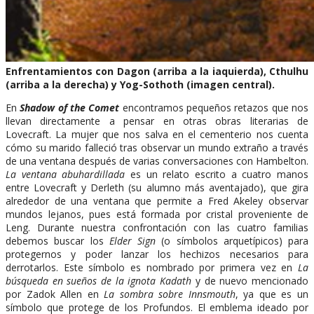
Enfrentamientos con Dagon (arriba a la iaquierda), Cthulhu
(arriba a la derecha) y Yog-Sothoth (imagen central).
En
Shadow of the Comet
encontramos pequeños retazos que nos
llevan directamente a pensar en otras obras literarias de
Lovecraft. La mujer que nos salva en el cementerio nos cuenta
cómo su marido falleció tras observar un mundo extraño a través
de una ventana después de varias conversaciones con Hambelton.
La ventana abuhardillada
es un relato escrito a cuatro manos
entre Lovecraft y Derleth (su alumno más aventajado), que gira
alrededor de una ventana que permite a Fred Akeley observar
mundos lejanos, pues está formada por cristal proveniente de
Leng. Durante nuestra confrontación con las cuatro familias
debemos buscar los
Elder Sign
(o símbolos arquetípicos) para
protegernos y poder lanzar los hechizos necesarios para
derrotarlos. Este símbolo es nombrado por primera vez en
La
búsqueda en sueños de la ignota Kadath
y de nuevo mencionado
por Zadok Allen en
La sombra sobre Innsmouth
, ya que es un
símbolo que protege de los Profundos. El emblema ideado por