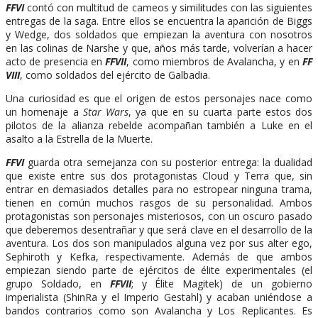
FFVI
contó con multitud de cameos y similitudes con las siguientes
entregas de la saga. Entre ellos se encuentra la aparición de Biggs
y Wedge, dos soldados que empiezan la aventura con nosotros
en las colinas de Narshe y que, años más tarde, volverían a hacer
acto de presencia en
FFVII
, como miembros de Avalancha, y en
FF
VIII
, como soldados del ejército de Galbadia.
Una curiosidad es que el origen de estos personajes nace como
un homenaje a
Star Wars
, ya que en su cuarta parte estos dos
pilotos de la alianza rebelde acompañan también a Luke en el
asalto a la Estrella de la Muerte.
FFVI
guarda otra semejanza con su posterior entrega: la dualidad
que existe entre sus dos protagonistas Cloud y Terra que, sin
entrar en demasiados detalles para no estropear ninguna trama,
tienen en común muchos rasgos de su personalidad. Ambos
protagonistas son personajes misteriosos, con un oscuro pasado
que deberemos desentrañar y que será clave en el desarrollo de la
aventura. Los dos son manipulados alguna vez por sus alter ego,
Sephiroth y Kefka, respectivamente. Además de que ambos
empiezan siendo parte de ejércitos de élite experimentales (el
grupo Soldado, en
FFVII
; y Élite Magitek) de un gobierno
imperialista (ShinRa y el Imperio Gestahl) y acaban uniéndose a
bandos contrarios como son Avalancha y Los Replicantes. Es