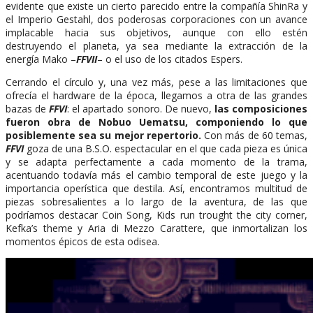
evidente que existe un cierto parecido entre la compañía ShinRa y
el Imperio Gestahl, dos poderosas corporaciones con un avance
implacable hacia sus objetivos, aunque con ello estén
destruyendo el planeta, ya sea mediante la extracción de la
energía Mako –
FFVII
– o el uso de los citados Espers.
Cerrando el círculo y, una vez más, pese a las limitaciones que
ofrecía el hardware de la época, llegamos a otra de las grandes
bazas de
FFVI
: el apartado sonoro. De nuevo,
las composiciones
fueron obra de Nobuo Uematsu, componiendo lo que
posiblemente sea su mejor repertorio.
Con más de 60 temas,
FFVI
goza de una B.S.O. espectacular en el que cada pieza es única
y se adapta perfectamente a cada momento de la trama,
acentuando todavía más el cambio temporal de este juego y la
importancia operística que destila. Así, encontramos multitud de
piezas sobresalientes a lo largo de la aventura, de las que
podríamos destacar Coin Song, Kids run trought the city corner,
Kefka’s theme y Aria di Mezzo Carattere, que inmortalizan los
momentos épicos de esta odisea.