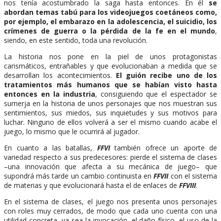
nos tenía acostumbrado la saga hasta entonces. En él
se
abordan temas tabú para los videojuegos coetáneos como,
por ejemplo, el embarazo en la adolescencia, el suicidio, los
crímenes de guerra o la pérdida de la fe en el mundo
,
siendo, en este sentido, toda una revolución.
La historia nos pone en la piel de unos protagonistas
carismáticos, entrañables y que evolucionaban a medida que se
desarrollan los acontecimientos.
El guión recibe uno de los
tratamientos más humanos que se habían visto hasta
entonces en la industria
, consiguiendo que el espectador se
sumerja en la historia de unos personajes que nos muestran sus
sentimientos, sus miedos, sus inquietudes y sus motivos para
luchar. Ninguno de ellos volverá a ser el mismo cuando acabe el
juego, lo mismo que le ocurrirá al jugador.
En cuanto a las batallas,
FFVI
también ofrece un aporte de
variedad respecto a sus predecesores: pierde el sistema de clases
–una innovación que afecta a su mecánica de juego– que
supondrá más tarde un cambio continuista en
FFVII
con el sistema
de materias y que evolucionará hasta el de enlaces de
FFVIII
.
En el sistema de clases, el juego nos presenta unos personajes
con roles muy cerrados, de modo que cada uno cuenta con una
utilidad concreta, ya sea la invocación, el daño físico, el uso de la