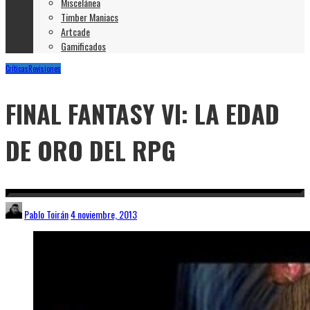
Miscelánea
Timber Maniacs
Artcade
Gamificados
Críticas
Revisiones
FINAL FANTASY VI: LA EDAD
DE ORO DEL RPG
Pablo Toirán
4 noviembre, 2013