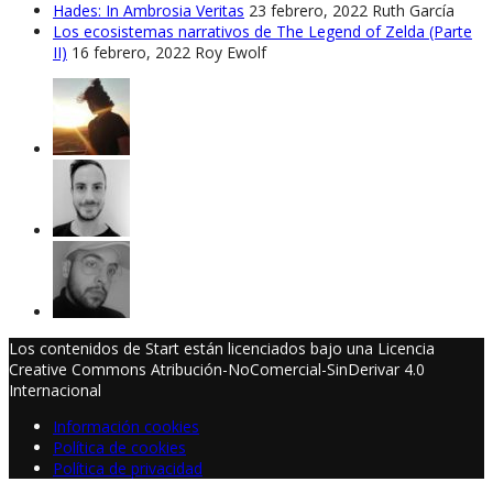
Hades: In Ambrosia Veritas
23 febrero, 2022
Ruth García
Los ecosistemas narrativos de The Legend of Zelda (Parte
II)
16 febrero, 2022
Roy Ewolf
Los contenidos de Start están licenciados bajo una Licencia
Creative Commons Atribución-NoComercial-SinDerivar 4.0
Internacional
Información cookies
Política de cookies
Política de privacidad