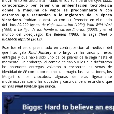
movimiento retrofuturista iniciado en los 80 a partir del
Cyberpunk
,
caracterizado por tener una ambientación tecnológica
donde la máquina de vapor es predominante y con
entornos que recuerdan a la Inglaterra de la época
Victoriana.
Podríamos destacar como referencias en el mundo
del cine:
20.000 leguas de viaje submarino (1954), Wild Wild West
(1999) o La liga de los hombres extraordinarios (2003)
; y en el
mundo del videojuego:
The Eidolon (1985)
, la saga
Thief
o
Bioshock Infinite (2013).
Este fue el estilo presentado en contraposición al medieval del
que hizo gala
Final Fantasy
a lo largo de las cinco primeras
entregas y que había sido uno de los pilares de la saga hasta el
momento. Sin embargo, el cambio es sabio y los que disfrutaron
las anteriores entregas volverán a encontrar las señas de
identidad de
FF
como, por ejemplo, la magia, las invocaciones, los
Moguri o los chocobos; algunas de ellas ligeramente
modernizadas como las ciudades y castillos, pero está claro que
es más
Final Fantasy
que nunca.