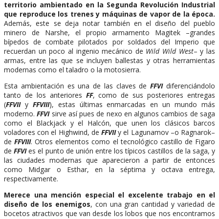
territorio ambientado en la Segunda Revolución Industrial
que reproduce los trenes y máquinas de vapor de la época.
Además, este se deja notar también en el diseño del pueblo
minero de Narshe, el propio armamento Magitek –grandes
bípedos de combate pilotados por soldados del Imperio que
recuerdan un poco al ingenio mecánico de
Wild Wild West
– y las
armas, entre las que se incluyen ballestas y otras herramientas
modernas como el taladro o la motosierra.
Esta ambientación es una de las claves de
FFVI
diferenciándolo
tanto de los anteriores
FF
, como de sus posteriores entregas
(
FFVII
y
FFVIII
), estas últimas enmarcadas en un mundo más
moderno.
FFVI
sirve así pues de nexo en algunos cambios de saga
como el Blackjack y el Halcón, que unen los clásicos barcos
voladores con el Highwind, de
FFVII
y el Lagunamov –o Ragnarok–
de
FFVIII
. Otros elementos como el tecnológico castillo de Figaro
de
FFVI
es el punto de unión entre los típicos castillos de la saga, y
las ciudades modernas que aparecieron a partir de entonces
como Midgar o Esthar, en la séptima y octava entrega,
respectivamente.
Merece una mención especial el excelente trabajo en el
diseño de los enemigos
, con una gran cantidad y variedad de
bocetos atractivos que van desde los lobos que nos encontramos