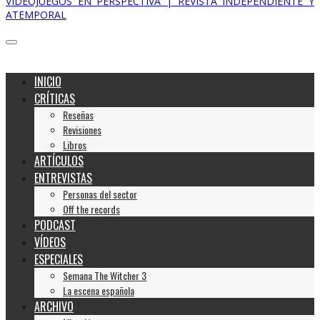
VIDEOJUEGOS EN PERSPECTIVA | REVISTA INDEPENDIENTE Y
ATEMPORAL
INICIO
CRÍTICAS
Reseñas
Revisiones
Libros
ARTÍCULOS
ENTREVISTAS
Personas del sector
Off the records
PODCAST
VÍDEOS
ESPECIALES
Semana The Witcher 3
La escena española
ARCHIVO