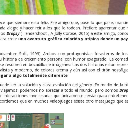
e que siempre está feliz. Ese amigo que, pase lo que pase, mantie
ada alegre y hacer reír a los que le rodean. Prefiere aparentar que
emos
Dropsy
( Tendershoot , A Jolly Corpse, 2015) a este amigo, cono
para crear
una aventura gráfica colorida y atípica donde un pa
Adventure Soft, 1993). Ambos con protagonistas forasteros de lo
historia de crecimiento personal con humor exagerado. La comed
se resumen en bocadillos e imágenes. Las dos historias están repr
ista y moderno, de colores crema y aún así con el tirón nostálgic
jugar a algo totalmente diferente
.
de ser la solución y clara evolución del género. En medio de la his
ue viajamos, podemos no abrazar a todo el mundo, pero somos
Drop
bién interacciones innecesarias que únicamente servían para entrete
Recordemos que en muchos videojuegos existe otro metajuego que es 