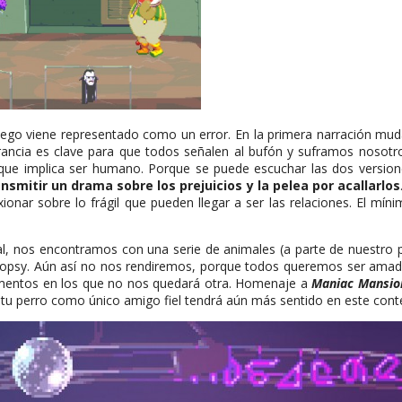
juego viene representado como un error. En la primera narración mud
orancia es clave para que todos señalen al bufón y suframos nosotr
 que implica ser humano. Porque se puede escuchar las dos version
smitir un drama sobre los prejuicios y la pelea por acallarlos
ionar sobre lo frágil que pueden llegar a ser las relaciones. El mín
al, nos encontramos con una serie de animales (a parte de nuestro pe
 Dropsy. Aún así no nos rendiremos, porque todos queremos ser ama
mentos en los que no nos quedará otra. Homenaje a
Maniac Mansi
e tu perro como único amigo fiel tendrá aún más sentido en este con