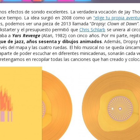
unos efectos de sonido excelentes. La verdadera vocación de Jay Tho
hace tiempo. La idea surgió en 2008 como un
“elige tu propia aventu
os, podemos ver una pieza de 2013 llamada “
Dropsy: Clown at Dawn”
ickstarter y el presupuesto permitió que
Chris Schlarb
se uniera al cir
gaba a
Yars Revenge
(Atari, 1982) con cinco años. Por mi parte, repi
ue de jazz, años sesenta y dibujos animados
. Además, Dropsy t
vés del mapa y las cuatro ruedas. El hilo musical no se queda únicam
aparte de poder escuchar en diferentes minicadenas, sonarán cada 
tretengamos en recopilar todas las canciones que han creado y colo