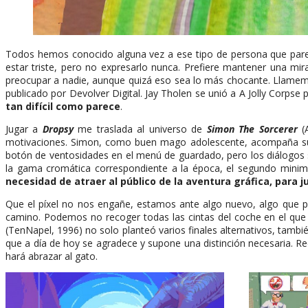
Todos hemos conocido alguna vez a ese tipo de persona que parec
estar triste, pero no expresarlo nunca. Prefiere mantener una mir
preocupar a nadie, aunque quizá eso sea lo más chocante. Llam
publicado por Devolver Digital. Jay Tholen se unió a A Jolly Corpse 
tan difícil como parece
.
Jugar a
Dropsy
me traslada al universo de
Simon The Sorcerer
(
motivaciones. Simon, como buen mago adolescente, acompaña su 
botón de ventosidades en el menú de guardado, pero los diálogos 
la gama cromática correspondiente a la época, el segundo minimal
necesidad de atraer al público de la aventura gráfica, para 
Que el píxel no nos engañe, estamos ante algo nuevo, algo que pue
camino. Podemos no recoger todas las cintas del coche en el q
(TenNapel, 1996) no solo planteó varios finales alternativos, tam
que a día de hoy se agradece y supone una distinción necesaria. 
hará abrazar al gato.