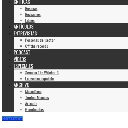
CRÍTICAS
Reseñas
Revisiones
Libros
ARTÍCULOS
ENTREVISTAS
Personas del sector
Off the records
PODCAST
VÍDEOS
ESPECIALES
Semana The Witcher 3
La escena española
ARCHIVO
Miscelánea
Timber Maniacs
Artcade
Gamificados
Críticas
Reseñas