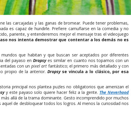
ne las carcajadas y las ganas de bromear. Puede tener problemas,
 nada es capaz de hundirle. Prefiere camuflarse en la comedia y no
cido, pariente, y entenderemos mejor el mensaje tras el videojuego
yaso nos intenta demostrar que contentar a los demás no es
s mundos que habitan y que buscan ser aceptados por diferentes
ia del payaso en
Dropsy
es similar en cuanto nos topamos con un
esentadas con un
pixel art
fantástico; el primero más detallado y con
o propio de la anterior.
Dropsy
se vincula a lo clásico, por esa
toria principal nos plantea puzles no obligatorios que amenizan el
sy
y este payaso solo quiere hacer feliz a la gente.
The Neverhood
ner más allá de la trama dominante. Gesto incomprendido por muchos
aquel de desbloquear todos los logros. Al menos la curiosidad nos