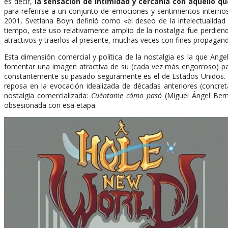
es decir,
la sensación de intimidad y cercanía con aquello qu
para referirse a un conjunto de emociones y sentimientos internos
2001, Svetlana Boyn definió como «el deseo de la intelectualida
tiempo, este uso relativamente amplio de la nostalgia fue perdiend
atractivos y traerlos al presente, muchas veces con fines propagand
Esta dimensión comercial y política de la nostalgia es la que Ang
fomentar una imagen atractiva de su (cada vez más engorroso) pa
constantemente su pasado seguramente es el de Estados Unidos.
reposa en la evocación idealizada de décadas anteriores (concre
nostalgia comercializada:
Cuéntame cómo pasó
(Miguel Ángel Bern
obsesionada con esa etapa.