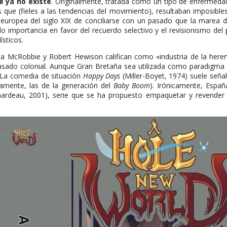
e ya no existe
. Originalmente, tratada como un tipo de enfermedad
 que (fieles a las tendencias del movimiento), resultaban imposibl
d europea del siglo XIX de conciliarse con un pasado que la marea 
o importancia en favor del recuerdo selectivo y el revisionismo del
ísticos.
ela McRobbie y Robert Hewison califican como «industria de la herenc
sado colonial. Aunque Gran Bretaña sea utilizada como paradigma 
 La comedia de situación
Happy Days
(Miller-Boyet, 1974) suele señ
tamente, las de la generación del
Baby Boom
). Irónicamente, Espa
ardeau, 2001), serie que se ha propuesto empaquetar y revender 