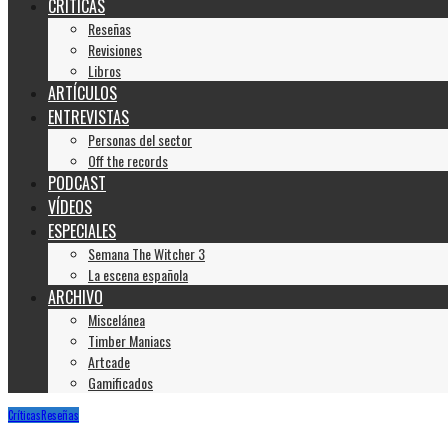
CRÍTICAS
Reseñas
Revisiones
Libros
ARTÍCULOS
ENTREVISTAS
Personas del sector
Off the records
PODCAST
VÍDEOS
ESPECIALES
Semana The Witcher 3
La escena española
ARCHIVO
Miscelánea
Timber Maniacs
Artcade
Gamificados
Críticas
Reseñas