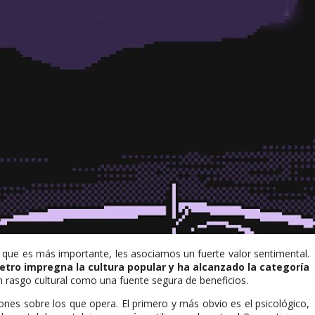
 que es más importante, les asociamos un fuerte valor sentimental.
retro impregna la cultura popular y ha alcanzado la categoría
un rasgo cultural como una fuente segura de beneficios.
nes sobre los que opera. El primero y más obvio es el psicológico,