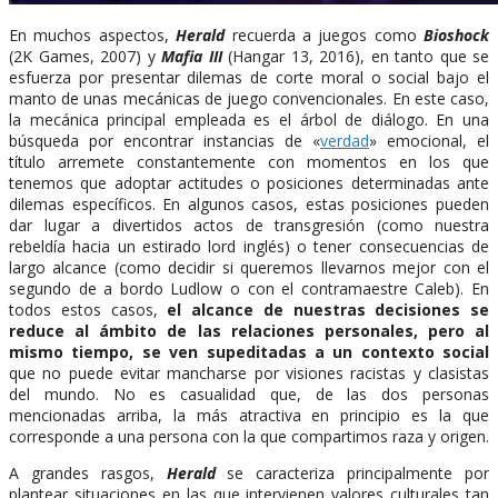
En muchos aspectos,
Herald
recuerda a juegos como
Bioshock
(2K Games, 2007) y
Mafia III
(Hangar 13, 2016), en tanto que se
esfuerza por presentar dilemas de corte moral o social bajo el
manto de unas mecánicas de juego convencionales. En este caso,
la mecánica principal empleada es el árbol de diálogo. En una
búsqueda por encontrar instancias de «
verdad
» emocional, el
título arremete constantemente con momentos en los que
tenemos que adoptar actitudes o posiciones determinadas ante
dilemas específicos. En algunos casos, estas posiciones pueden
dar lugar a divertidos actos de transgresión (como nuestra
rebeldía hacia un estirado lord inglés) o tener consecuencias de
largo alcance (como decidir si queremos llevarnos mejor con el
segundo de a bordo Ludlow o con el contramaestre Caleb). En
todos estos casos,
el alcance de nuestras decisiones se
reduce al ámbito de las relaciones personales, pero al
mismo tiempo, se ven supeditadas a un contexto social
que no puede evitar mancharse por visiones racistas y clasistas
del mundo. No es casualidad que, de las dos personas
mencionadas arriba, la más atractiva en principio es la que
corresponde a una persona con la que compartimos raza y origen.
A grandes rasgos,
Herald
se caracteriza principalmente por
plantear situaciones en las que intervienen valores culturales tan