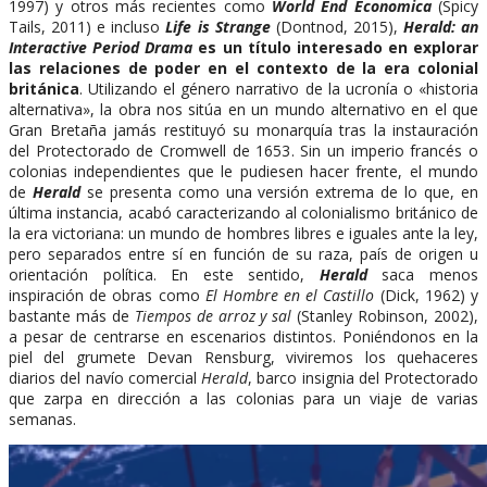
1997) y otros más recientes como
World End Economica
(Spicy
Tails, 2011) e incluso
Life is Strange
(Dontnod, 2015),
Herald: an
Interactive Period Drama
es un título interesado en explorar
las relaciones de poder en el contexto de la era colonial
británica
. Utilizando el género narrativo de la ucronía o «historia
alternativa», la obra nos sitúa en un mundo alternativo en el que
Gran Bretaña jamás restituyó su monarquía tras la instauración
del Protectorado de Cromwell de 1653. Sin un imperio francés o
colonias independientes que le pudiesen hacer frente, el mundo
de
Herald
se presenta como una versión extrema de lo que, en
última instancia, acabó caracterizando al colonialismo británico de
la era victoriana: un mundo de hombres libres e iguales ante la ley,
pero separados entre sí en función de su raza, país de origen u
orientación política. En este sentido,
Herald
saca menos
inspiración de obras como
El Hombre en el Castillo
(Dick, 1962) y
bastante más de
Tiempos de arroz y sal
(Stanley Robinson, 2002),
a pesar de centrarse en escenarios distintos. Poniéndonos en la
piel del grumete Devan Rensburg, viviremos los quehaceres
diarios del navío comercial
Herald
, barco insignia del Protectorado
que zarpa en dirección a las colonias para un viaje de varias
semanas.