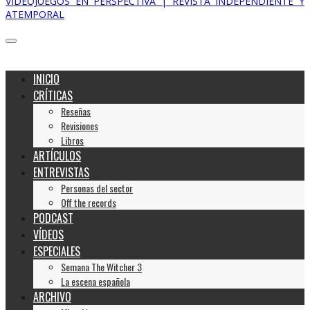
VIDEOJUEGOS EN PERSPECTIVA | REVISTA INDEPENDIENTE Y
ATEMPORAL
INICIO
CRÍTICAS
Reseñas
Revisiones
Libros
ARTÍCULOS
ENTREVISTAS
Personas del sector
Off the records
PODCAST
VÍDEOS
ESPECIALES
Semana The Witcher 3
La escena española
ARCHIVO