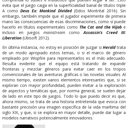
evita que el juego caiga en la superficialidad banal de títulos triple
A como
Deus Ex: Mankind Divided
(Eidos Montréal 2016). Sin
embargo, también impide que el jugador experimente de primera
mano las consecuencias de esas discriminaciones, como sí puede
hacerlo en títulos experimentales como
The Cat and the Hijab
e
incluso en juegos
mainstream
como
Assassin’s Creed III:
Liberation
(Ubisoft 2012).
En última instancia, no estoy en posición de juzgar si
Herald
trata
de un modo apropiado estos temas, o si el marco de género
empleado por Wispfire para representarlos es el más adecuado.
Resulta evidente que el equipo está tratando de expandir
fronteras y mezclar géneros para evitar caer en los tropos
convencionales de las aventuras gráficas o las novelas visuales. Al
mismo tiempo, existen varios elementos interesantes que, si se
exploran con mayor profundidad, pueden invitar a la exploración
de aspectos y temáticas que, por norma general, se suelen dejar
de lado en este tipo de juegos. Todo lo que puedo decir es que,
ahora mismo, se trata de una historia entretenida que evoca con
bastante precisión una imagen específica de la vida marítima del
siglo XIX, y que, si se explora en mayor detalle, puede dar lugar a
modelos narrativos potencialmente innovadores.