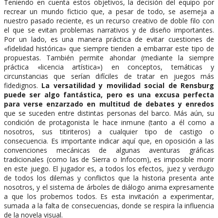
Teniendo en cuenta estos objetivos, la decisión del equipo por
recrear un mundo ficticio que, a pesar de todo, se asemeja a
nuestro pasado reciente, es un recurso creativo de doble filo con
el que se evitan problemas narrativos y de diseño importantes.
Por un lado, es una manera práctica de evitar cuestiones de
«fidelidad histórica» que siempre tienden a embarrar este tipo de
propuestas. También permite ahondar (mediante la siempre
práctica «licencia artística») en conceptos, temáticas y
circunstancias que serían difíciles de tratar en juegos más
fidedignos.
La versatilidad y movilidad social de Rensburg
puede ser algo fantástica, pero es una excusa perfecta
para verse enzarzado en multitud de debates y enredos
que se suceden entre distintas personas del barco. Más aún, su
condición de protagonista le hace inmune (tanto a él como a
nosotros, sus titiriteros) a cualquier tipo de castigo o
consecuencia. Es importante indicar aquí que, en oposición a las
convenciones mecánicas de algunas aventuras gráficas
tradicionales (como las de Sierra o Infocom), es imposible morir
en este juego. El jugador es, a todos los efectos, juez y verdugo
de todos los dilemas y conflictos que la historia presenta ante
nosotros, y el sistema de árboles de diálogo anima expresamente
a que los probemos todos. Es esta invitación a experimentar,
sumada a la falta de consecuencias, donde se respira la influencia
de la novela visual.