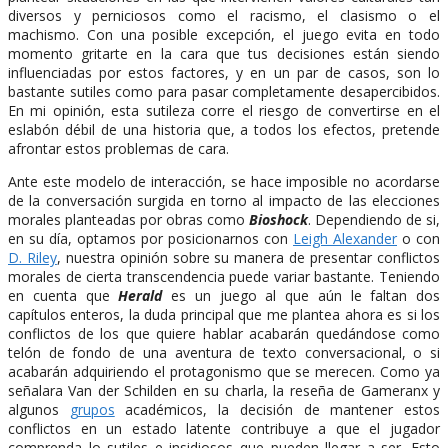
diversos y perniciosos como el racismo, el clasismo o el
machismo. Con una posible excepción, el juego evita en todo
momento gritarte en la cara que tus decisiones están siendo
influenciadas por estos factores, y en un par de casos, son lo
bastante sutiles como para pasar completamente desapercibidos.
En mi opinión, esta sutileza corre el riesgo de convertirse en el
eslabón débil de una historia que, a todos los efectos, pretende
afrontar estos problemas de cara.
Ante este modelo de interacción, se hace imposible no acordarse
de la conversación surgida en torno al impacto de las elecciones
morales planteadas por obras como
Bioshock
. Dependiendo de si,
en su día, optamos por posicionarnos con
Leigh Alexander
o con
D. Riley
, nuestra opinión sobre su manera de presentar conflictos
morales de cierta transcendencia puede variar bastante. Teniendo
en cuenta que
Herald
es un juego al que aún le faltan dos
capítulos enteros, la duda principal que me plantea ahora es si los
conflictos de los que quiere hablar acabarán quedándose como
telón de fondo de una aventura de texto conversacional, o si
acabarán adquiriendo el protagonismo que se merecen. Como ya
señalara Van der Schilden en su charla, la reseña de Gameranx y
algunos
grupos
académicos, la decisión de mantener estos
conflictos en un estado latente contribuye a que el jugador
comprenda lo sutiles e insidiosos que pueden llegar a ser. Esto