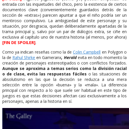
entrada con las inquietudes del chico, pero la existencia de ciertos
documentos clave (convenientemente guardados detrás de la
sección de «extras») parecen apuntar a que el niño podría ser un
mentiroso compulsivo. La ambigüedad de este personaje y su
situación, por desgracia, quedan deliberadamente apartadas de la
trama principal y, salvo por un par de diálogos extra, se ciñe en
exclusiva al capítulo uno de nuestra historia (al menos, por ahora)
[FIN DE SPOILER]
.
Como ya indican reseñas como la de
Colin Campbell
en Polygon o
la de
Rahul Shirke
en Gameranx
, Herald
evita en todo momento la
creación de personajes estereotipados o con conflictos forzados.
Aunque se aproxima a temas serios como la división racial
o de clase, evita las respuestas fáciles
o las situaciones de
absolutismo en las que la decisión se reduzca a una mera
selección entre la opción «buena» y la «mala». La diferencia
principal con respecto a lo que suele ser habitual en este tipo de
juegos es que estas decisiones afectan casi exclusivamente a los
personajes, apenas a la historia en sí.