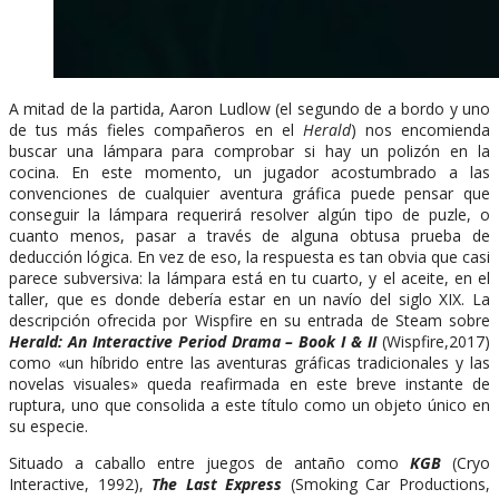
A mitad de la partida, Aaron Ludlow (el segundo de a bordo y uno
de tus más fieles compañeros en el
Herald
) nos encomienda
buscar una lámpara para comprobar si hay un polizón en la
cocina. En este momento, un jugador acostumbrado a las
convenciones de cualquier aventura gráfica puede pensar que
conseguir la lámpara requerirá resolver algún tipo de puzle, o
cuanto menos, pasar a través de alguna obtusa prueba de
deducción lógica. En vez de eso, la respuesta es tan obvia que casi
parece subversiva: la lámpara está en tu cuarto, y el aceite, en el
taller, que es donde debería estar en un navío del siglo XIX. La
descripción ofrecida por Wispfire en su entrada de Steam sobre
Herald: An Interactive Period Drama – Book I & II
(Wispfire,2017)
como «un híbrido entre las aventuras gráficas tradicionales y las
novelas visuales» queda reafirmada en este breve instante de
ruptura, uno que consolida a este título como un objeto único en
su especie.
Situado a caballo entre juegos de antaño como
KGB
(Cryo
Interactive, 1992),
The Last Express
(Smoking Car Productions,