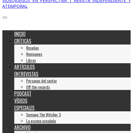
VIDEOJUEGOS EN PERSPECTIVA | REVISTA INDEPENDIENTE Y
ATEMPORAL
INICIO
CRÍTICAS
Reseñas
Revisiones
Libros
ARTÍCULOS
ENTREVISTAS
Personas del sector
Off the records
PODCAST
VÍDEOS
ESPECIALES
Semana The Witcher 3
La escena española
ARCHIVO