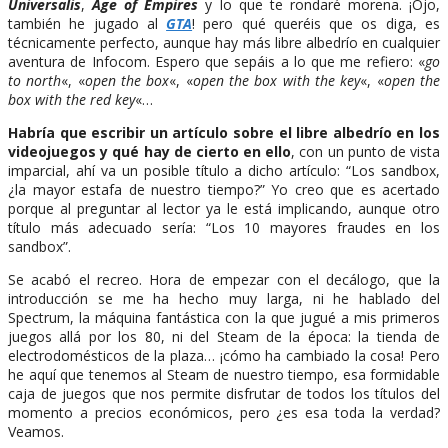
Universalis
,
Age of Empires
y lo que te rondaré morena. ¡Ojo,
también he jugado al
GTA
! pero qué queréis que os diga, es
técnicamente perfecto, aunque hay más libre albedrío en cualquier
aventura de Infocom. Espero que sepáis a lo que me refiero: «
go
to north
«, «
open the box
«, «
open the box with the key
«, «
open the
box with the red key
«…
Habría que escribir un artículo sobre el libre albedrío en los
videojuegos y qué hay de cierto en ello
, con un punto de vista
imparcial, ahí va un posible título a dicho artículo: “Los sandbox,
¿la mayor estafa de nuestro tiempo?” Yo creo que es acertado
porque al preguntar al lector ya le está implicando, aunque otro
título más adecuado sería: “Los 10 mayores fraudes en los
sandbox”.
Se acabó el recreo. Hora de empezar con el decálogo, que la
introducción se me ha hecho muy larga, ni he hablado del
Spectrum, la máquina fantástica con la que jugué a mis primeros
juegos allá por los 80, ni del Steam de la época: la tienda de
electrodomésticos de la plaza… ¡cómo ha cambiado la cosa! Pero
he aquí que tenemos al Steam de nuestro tiempo, esa formidable
caja de juegos que nos permite disfrutar de todos los títulos del
momento a precios económicos, pero ¿es esa toda la verdad?
Veamos.