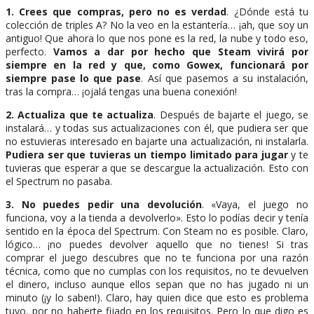
1. Crees que compras, pero no es verdad
. ¿Dónde está tu
colección de triples A? No la veo en la estantería… ¡ah, que soy un
antiguo! Que ahora lo que nos pone es la red, la nube y todo eso,
perfecto.
Vamos a dar por hecho que Steam vivirá por
siempre en la red y que, como Gowex, funcionará por
siempre pase lo que pase
. Así que pasemos a su instalación,
tras la compra… ¡ojalá tengas una buena conexión!
2. Actualiza que te actualiza
. Después de bajarte el juego, se
instalará… y todas sus actualizaciones con él, que pudiera ser que
no estuvieras interesado en bajarte una actualización, ni instalarla.
Pudiera ser que tuvieras un tiempo limitado para jugar
y te
tuvieras que esperar a que se descargue la actualización. Esto con
el Spectrum no pasaba.
3. No puedes pedir una devolución
. «Vaya, el juego no
funciona, voy a la tienda a devolverlo». Esto lo podías decir y tenía
sentido en la época del Spectrum. Con Steam no es posible. Claro,
lógico… ¡no puedes devolver aquello que no tienes! Si tras
comprar el juego descubres que no te funciona por una razón
técnica, como que no cumplas con los requisitos, no te devuelven
el dinero, incluso aunque ellos sepan que no has jugado ni un
minuto (¡y lo saben!). Claro, hay quien dice que esto es problema
tuyo, por no haberte fijado en los requisitos. Pero lo que digo es