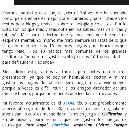
Veamos, he dicho diez quejas, ¿cierto? Tal vez me he quedado
corto, pero siempre es mejor poner números y hacer listas en los
textos para blogs y revistas sobre tecnología y cosas así. Por lo
visto son los que más visitas obtienen, ya sabes, más visibilidad y
tal, más fácil para el lector, que ya no tiene que hacerse un
esquema mental. Yo mismo me miro siempre las listas de lo que
sea, por ejemplo: «los 10 mejores juegos para Mac» (porque
tengo Mac), «los 10 hábitos más comunes de los grandes
escritores» (porque me gusta escribir) o «los 10 trucos infalibles
para defraudar a Hacienda».
Bien, dicho esto, vamos al turrón, pero antes una mínima
presentación, ya que no soy un habitual del sector. A mí me
gustan los juegos de tablero, pero juego más a videojuegos
porque a veces es difícil reunir a los amigos alrededor de una
mesa, y bueno, porque no te tienes que leer las instrucciones.
Mi favorito actualmente es el
XCOM
, título que probablemente
supere al original de los 90, o como mínimo lo iguala en
intensidad, lo cual es mucho decir. También juego al
Civilization
, y
en definitiva y para resumir: que me gustan los juegos de
estrategia.
Port Royal
,
Patrician
,
Imperium Civitas
,
Europa