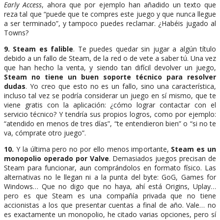
Early Access
, ahora que por ejemplo han añadido un texto que
reza tal que “puede que te compres este juego y que nunca llegue
a ser terminado”, y tampoco puedes reclamar. ¿Habéis jugado al
Towns?
9. Steam es falible
. Te puedes quedar sin jugar a algún título
debido a un fallo de Steam, de la red o de vete a saber tú. Una vez
que han hecho la venta, y siendo tan difícil devolver un juego,
Steam no tiene un buen soporte técnico para resolver
dudas
. Yo creo que esto no es un fallo, sino una característica,
incluso tal vez se podría considerar un juego en sí mismo, que te
viene gratis con la aplicación: ¿cómo lograr contactar con el
servicio técnico? Y tendría sus propios logros, como por ejemplo:
“atendido en menos de tres días”, “te entendieron bien” o “si no te
va, cómprate otro juego”.
10.
Y la última pero no por ello menos importante,
Steam es un
monopolio operado por Valve
. Demasiados juegos precisan de
Steam para funcionar, aun comprándolos en formato físico. Las
alternativas no le llegan ni a la punta del byte: GoG, Games for
Windows… Que no digo que no haya, ahí está Origins, Uplay…
pero es que Steam es una compañía privada que no tiene
accionistas a los que presentar cuentas a final de año. Vale… no
es exactamente un monopolio, he citado varias opciones, pero sí