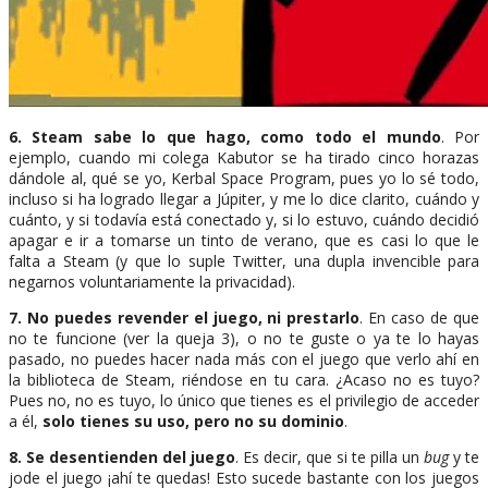
6. Steam sabe lo que hago, como todo el mundo
. Por
ejemplo, cuando mi colega Kabutor se ha tirado cinco horazas
dándole al, qué se yo, Kerbal Space Program, pues yo lo sé todo,
incluso si ha logrado llegar a Júpiter, y me lo dice clarito, cuándo y
cuánto, y si todavía está conectado y, si lo estuvo, cuándo decidió
apagar e ir a tomarse un tinto de verano, que es casi lo que le
falta a Steam (y que lo suple Twitter, una dupla invencible para
negarnos voluntariamente la privacidad).
7. No puedes revender el juego, ni prestarlo
. En caso de que
no te funcione (ver la queja 3), o no te guste o ya te lo hayas
pasado, no puedes hacer nada más con el juego que verlo ahí en
la biblioteca de Steam, riéndose en tu cara. ¿Acaso no es tuyo?
Pues no, no es tuyo, lo único que tienes es el privilegio de acceder
a él,
solo tienes su uso, pero no su dominio
.
8. Se desentienden del juego
. Es decir, que si te pilla un
bug
y te
jode el juego ¡ahí te quedas! Esto sucede bastante con los juegos