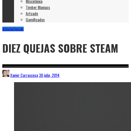
Miscelánea
Timber Maniacs
Artcade
Gamificados
Artículos
Opinión
DIEZ QUEJAS SOBRE STEAM
Xavier Carrascosa
30 julio, 2014