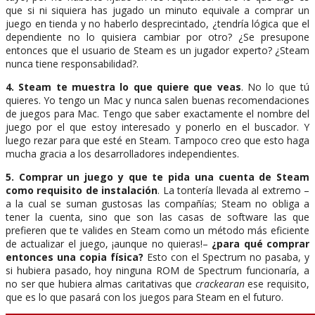
que si ni siquiera has jugado un minuto equivale a comprar un
juego en tienda y no haberlo desprecintado, ¿tendría lógica que el
dependiente no lo quisiera cambiar por otro? ¿Se presupone
entonces que el usuario de Steam es un jugador experto? ¿Steam
nunca tiene responsabilidad?.
4. Steam te muestra lo que quiere que veas
. No lo que tú
quieres. Yo tengo un Mac y nunca salen buenas recomendaciones
de juegos para Mac. Tengo que saber exactamente el nombre del
juego por el que estoy interesado y ponerlo en el buscador. Y
luego rezar para que esté en Steam. Tampoco creo que esto haga
mucha gracia a los desarrolladores independientes.
5. Comprar un juego y que te pida una cuenta de Steam
como requisito de instalación
. La tontería llevada al extremo –
a la cual se suman gustosas las compañías; Steam no obliga a
tener la cuenta, sino que son las casas de software las que
prefieren que te valides en Steam como un método más eficiente
de actualizar el juego, ¡aunque no quieras!–
¿para qué comprar
entonces una copia física?
Esto con el Spectrum no pasaba, y
si hubiera pasado, hoy ninguna ROM de Spectrum funcionaría, a
no ser que hubiera almas caritativas que
crackearan
ese requisito,
que es lo que pasará con los juegos para Steam en el futuro.