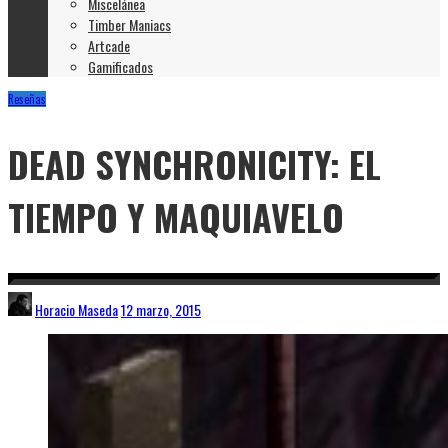
Miscelánea
Timber Maniacs
Artcade
Gamificados
Reseñas
DEAD SYNCHRONICITY: EL
TIEMPO Y MAQUIAVELO
Horacio Maseda
12 marzo, 2015