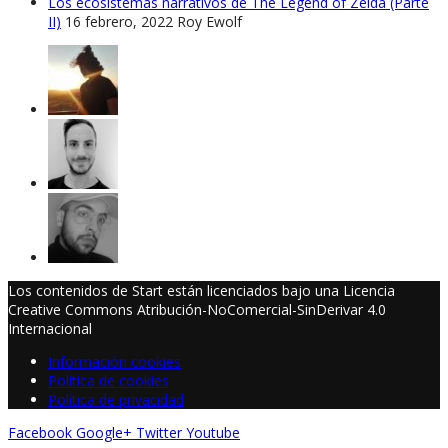
Los ecosistemas narrativos de The Legend of Zelda (Parte
II)
16 febrero, 2022
Roy Ewolf
Los contenidos de Start están licenciados bajo una Licencia
Creative Commons Atribución-NoComercial-SinDerivar 4.0
Internacional
Información cookies
Política de cookies
Política de privacidad
Facebook
Google+
Twitter
Youtube