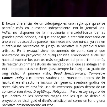
El factor diferencial de un videojuego es una regla que quizá se
acentúe más en la escena independiente. Por lo general, los
indies
no disponen de la maquinaria mercadotécnica de las
grandes producciones, así que conseguir la atención necesaria en
uno o varios aspectos parece más necesario que nunca, ya sea en
cuanto a las mecánicas de juego, la narrativa o al propio diseño
artístico. En la
product sheet
(documento de venta con el que
analizamos un proyecto) de cualquier idea embrionaria suele ser
habitual explicar los puntos más singulares del producto, además
de realizar un primer estudio de mercado en el que se indaga en el
éxito de propuestas similares (casi siempre las hay) o su grado de
originalidad. A primera vista,
Dead Synchronicity: Tomorrow
Comes Today
(Fictiorama Studios) se mantiene dentro de lo
habitual en el sector e incluso del género: aventura gráfica de
tintes clásicos,
Point&Click
, uso de inventario, puzles dentro de un
contexto narrativo,
Drag&Drop
,
Hotspots
… Pero estoy seguro de
que, dentro de los primeros rasgos con los que se definió el
proyecto, se distinguió el diseño artístico, así como un tono y una
narrativa eminentemente adultos.