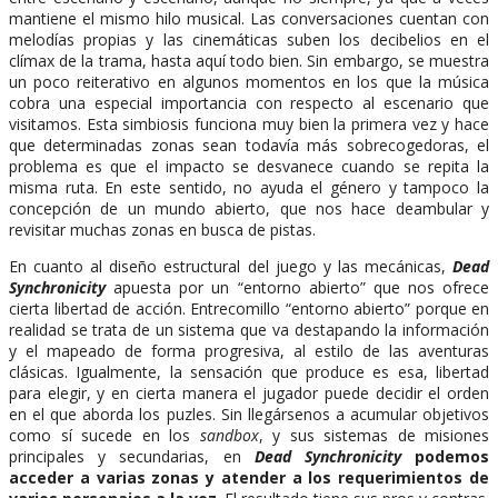
mantiene el mismo hilo musical. Las conversaciones cuentan con
melodías propias y las cinemáticas suben los decibelios en el
clímax de la trama, hasta aquí todo bien. Sin embargo, se muestra
un poco reiterativo en algunos momentos en los que la música
cobra una especial importancia con respecto al escenario que
visitamos. Esta simbiosis funciona muy bien la primera vez y hace
que determinadas zonas sean todavía más sobrecogedoras, el
problema es que el impacto se desvanece cuando se repita la
misma ruta. En este sentido, no ayuda el género y tampoco la
concepción de un mundo abierto, que nos hace deambular y
revisitar muchas zonas en busca de pistas.
En cuanto al diseño estructural del juego y las mecánicas,
Dead
Synchronicity
apuesta por un “entorno abierto” que nos ofrece
cierta libertad de acción. Entrecomillo “entorno abierto” porque en
realidad se trata de un sistema que va destapando la información
y el mapeado de forma progresiva, al estilo de las aventuras
clásicas. Igualmente, la sensación que produce es esa, libertad
para elegir, y en cierta manera el jugador puede decidir el orden
en el que aborda los puzles. Sin llegársenos a acumular objetivos
como sí sucede en los
sandbox
, y sus sistemas de misiones
principales y secundarias, en
Dead Synchronicity
podemos
acceder a varias zonas y atender a los requerimientos de