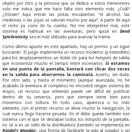
objeto por otro y la persona que se dedica a estos menesteres
solo me indica que me hace falta otro elemento más. ¿Cuál?
¿Dónde? Aquí entran las pistas encubiertas: “el alcohol, las
medicinas o las joyas se valoran mucho por aquí”. A partir de aquí
el resto ya corre de tu cuenta. No me interpreten mal, este
sistema es habitual en las aventuras, pero quizá en
Dead
Synchronicity
sea el más utilizado para avanzar la trama.
Como último apunte en este apartado, hay un premio y un sigue
buscando. El juego implementa un recurso moderno (y extendido)
para los desplazamientos: un doble clic para los
hotspots
de salida
que economiza mucho el tiempo entre escenarios.
Si estamos
en una punta de la pantalla, bastará con clicar dos veces
en la salida para ahorrarnos la caminata
. Acierto, sin duda.
Por otro lado, y hasta el momento (aunque avanzada, no he
acabado la aventura al completo) no encontré ningún sistema de
atajos, un recurso que entiendo puede ser difícil de justificar
dentro de su universo, pero que siempre viene bien para
movernos con soltura. En todo caso, aparezca o no más
adelante, con el primer recurso se alivia mucho la navegación, la
cual nunca llega hacerse pesada. En el debe queda también ese
sistema con el que se destapan todos los
hotspots
de la pantalla,
no sé si es un sello de la distribuidora (también se implementa en
Randal’s Monday
), una forma de facilitarle la vida al jugador o un