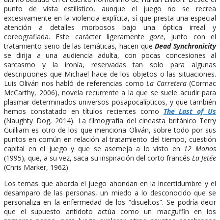
punto de vista estilístico, aunque el juego no se recrea
excesivamente en la violencia explícita, sí que presta una especial
atención a detalles morbosos bajo una óptica irreal y
coreografiada. Este carácter ligeramente
gore
, junto con el
tratamiento serio de las temáticas, hacen que
Dead Synchronicity
se dirija a una audiencia adulta, con pocas concesiones al
sarcasmo y la ironía, reservadas tan solo para algunas
descripciones que Michael hace de los objetos o las situaciones.
Luis Oliván nos habló de referencias como
La Carretera
(Cormac
McCarthy, 2006), novela recurrente a la que se suele acudir para
plasmar determinados universos posapocalípticos, y que también
hemos constatado en títulos recientes como
The Last of Us
(Naughty Dog, 2014). La filmografía del cineasta británico Terry
Guilliam es otro de los que menciona Oliván, sobre todo por sus
puntos en común en relación al tratamiento del tiempo, cuestión
capital en el juego y que se asemeja a lo visto en
12 Monos
(1995), que, a su vez, saca su inspiración del corto francés
La Jetée
(Chris Marker, 1962).
Los temas que aborda el juego ahondan en la incertidumbre y el
desamparo de las personas, un miedo a lo desconocido que se
personaliza en la enfermedad de los “disueltos”. Se podría decir
que el supuesto antídoto actúa como un macguffin en los