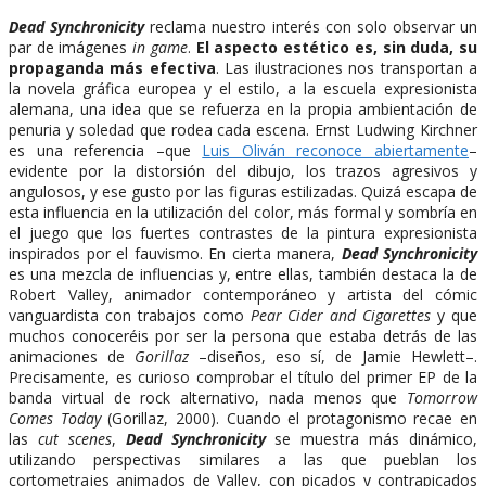
Dead Synchronicity
reclama nuestro interés con solo observar un
par de imágenes
in game
.
El aspecto estético es, sin duda, su
propaganda más efectiva
. Las ilustraciones nos transportan a
la novela gráfica europea y el estilo, a la escuela expresionista
alemana, una idea que se refuerza en la propia ambientación de
penuria y soledad que rodea cada escena. Ernst Ludwing Kirchner
es una referencia –que
Luis Oliván reconoce abiertamente
–
evidente por la distorsión del dibujo, los trazos agresivos y
angulosos, y ese gusto por las figuras estilizadas. Quizá escapa de
esta influencia en la utilización del color, más formal y sombría en
el juego que los fuertes contrastes de la pintura expresionista
inspirados por el fauvismo. En cierta manera,
Dead Synchronicity
es una mezcla de influencias y, entre ellas, también destaca la de
Robert Valley, animador contemporáneo y artista del cómic
vanguardista con trabajos como
Pear Cider and Cigarettes
y que
muchos conoceréis por ser la persona que estaba detrás de las
animaciones de
Gorillaz
–diseños, eso sí, de Jamie Hewlett–.
Precisamente, es curioso comprobar el título del primer EP de la
banda virtual de rock alternativo, nada menos que
Tomorrow
Comes Today
(Gorillaz, 2000). Cuando el protagonismo recae en
las
cut scenes
,
Dead Synchronicity
se muestra más dinámico,
utilizando perspectivas similares a las que pueblan los
cortometrajes animados de Valley, con picados y contrapicados