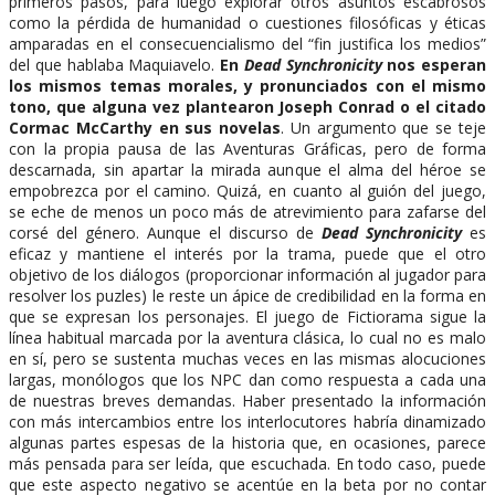
primeros pasos, para luego explorar otros asuntos escabrosos
como la pérdida de humanidad o cuestiones filosóficas y éticas
amparadas en el consecuencialismo del “fin justifica los medios”
del que hablaba Maquiavelo.
En
Dead Synchronicity
nos esperan
los mismos temas morales, y pronunciados con el mismo
tono, que alguna vez plantearon Joseph Conrad o el citado
Cormac McCarthy en sus novelas
. Un argumento que se teje
con la propia pausa de las Aventuras Gráficas, pero de forma
descarnada, sin apartar la mirada aunque el alma del héroe se
empobrezca por el camino. Quizá, en cuanto al guión del juego,
se eche de menos un poco más de atrevimiento para zafarse del
corsé del género. Aunque el discurso de
Dead Synchronicity
es
eficaz y mantiene el interés por la trama, puede que el otro
objetivo de los diálogos (proporcionar información al jugador para
resolver los puzles) le reste un ápice de credibilidad en la forma en
que se expresan los personajes. El juego de Fictiorama sigue la
línea habitual marcada por la aventura clásica, lo cual no es malo
en sí, pero se sustenta muchas veces en las mismas alocuciones
largas, monólogos que los NPC dan como respuesta a cada una
de nuestras breves demandas. Haber presentado la información
con más intercambios entre los interlocutores habría dinamizado
algunas partes espesas de la historia que, en ocasiones, parece
más pensada para ser leída, que escuchada. En todo caso, puede
que este aspecto negativo se acentúe en la beta por no contar