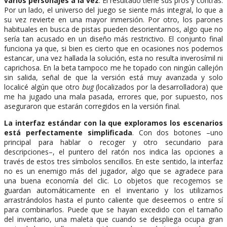
varios personajes a la vez
. El resultado tiene sus pros y contras.
Por un lado, el universo del juego se siente más integral, lo que a
su vez revierte en una mayor inmersión. Por otro, los parones
habituales en busca de pistas pueden desorientarnos, algo que no
sería tan acusado en un diseño más restrictivo. El conjunto final
funciona ya que, si bien es cierto que en ocasiones nos podemos
estancar, una vez hallada la solución, esta no resulta inverosímil ni
caprichosa. En la beta tampoco me he topado con ningún callejón
sin salida, señal de que la versión está muy avanzada y solo
localicé algún que otro
bug
(localizados por la desarrolladora) que
me ha jugado una mala pasada, errores que, por supuesto, nos
aseguraron que estarán corregidos en la versión final.
La interfaz estándar con la que exploramos los escenarios
está perfectamente simplificada
. Con dos botones –uno
principal para hablar o recoger y otro secundario para
descripciones–, el puntero del ratón nos indica las opciones a
través de estos tres símbolos sencillos. En este sentido, la interfaz
no es un enemigo más del jugador, algo que se agradece para
una buena economía del clic. Lo objetos que recogemos se
guardan automáticamente en el inventario y los utilizamos
arrastrándolos hasta el punto caliente que deseemos o entre sí
para combinarlos. Puede que se hayan excedido con el tamaño
del inventario, una maleta que cuando se despliega ocupa gran