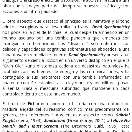
diálogos o el citado efecto de distorsión, le aportan frescura a una
obra que la mayor parte del tiempo se muestra estática y con
acciones a un ritmo pausado.
El otro aspecto que destaco al principio es la narrativa y el tono
adultos escogidos para desarrollar la trama.
Dead Synchronicity
nos pone en la piel de Michael, el cual despierta amnésico en un
mundo asolado por una terrible pandemia que amenaza con
extinguir a la humanidad. Los “disueltos” son enfermos con
delirios y capacidades cognitivas sobrenaturales abocados a una
espantosa e irremediable muerte.
Dead Synchronicity
presenta un
argumento de ciencia ficción en un universo distópico en el que la
“Gran Ola” –una misteriosa cadena de desastres naturales– ha
acabado con las fuentes de energía y las comunicaciones, y ha
contagiado a sus habitantes con una terrible enfermedad sin
aparente cura. Se establece así la ley marcial y los militares pasan
a ser la única y mezquina autoridad que mantiene un caos
controlado dentro de este nuevo mundo.
El título de Fictiorama aborda la historia con una entonación
madura alejada del surrealismo cómico más predominante del
género, con referentes claros en este aspecto como
Gabriel
Knight
(Sierra, 1993),
Sanitarium
(DreamForge, 2001) o
I Have No
Mouth, and I Must Scream
(The Dreamers Guild, 1995), este
último basado en el cuento homónimo de Harlan Ellison. Desde el