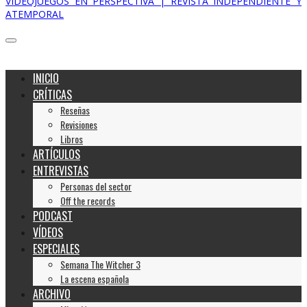
VIDEOJUEGOS EN PERSPECTIVA | REVISTA INDEPENDIENTE Y
ATEMPORAL
INICIO
CRÍTICAS
Reseñas
Revisiones
Libros
ARTÍCULOS
ENTREVISTAS
Personas del sector
Off the records
PODCAST
VÍDEOS
ESPECIALES
Semana The Witcher 3
La escena española
ARCHIVO