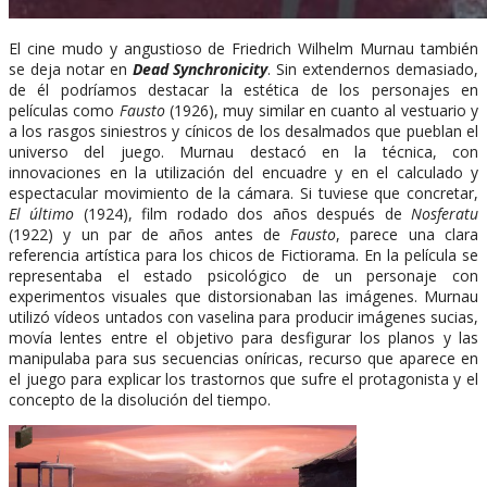
El cine mudo y angustioso de Friedrich Wilhelm Murnau también
se deja notar en
Dead Synchronicity
. Sin extendernos demasiado,
de él podríamos destacar la estética de los personajes en
películas como
Fausto
(1926), muy similar en cuanto al vestuario y
a los rasgos siniestros y cínicos de los desalmados que pueblan el
universo del juego. Murnau destacó en la técnica, con
innovaciones en la utilización del encuadre y en el calculado y
espectacular movimiento de la cámara. Si tuviese que concretar,
El último
(1924), film rodado dos años después de
Nosferatu
(1922) y un par de años antes de
Fausto
, parece una clara
referencia artística para los chicos de Fictiorama. En la película se
representaba el estado psicológico de un personaje con
experimentos visuales que distorsionaban las imágenes. Murnau
utilizó vídeos untados con vaselina para producir imágenes sucias,
movía lentes entre el objetivo para desfigurar los planos y las
manipulaba para sus secuencias oníricas, recurso que aparece en
el juego para explicar los trastornos que sufre el protagonista y el
concepto de la disolución del tiempo.