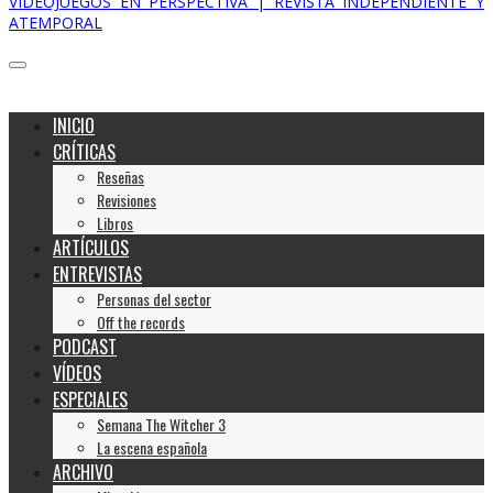
VIDEOJUEGOS EN PERSPECTIVA | REVISTA INDEPENDIENTE Y
ATEMPORAL
INICIO
CRÍTICAS
Reseñas
Revisiones
Libros
ARTÍCULOS
ENTREVISTAS
Personas del sector
Off the records
PODCAST
VÍDEOS
ESPECIALES
Semana The Witcher 3
La escena española
ARCHIVO