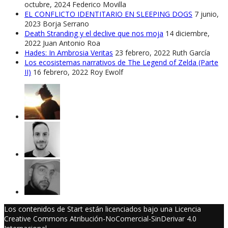
octubre, 2024
Federico Movilla
EL CONFLICTO IDENTITARIO EN SLEEPING DOGS
7 junio,
2023
Borja Serrano
Death Stranding y el declive que nos moja
14 diciembre,
2022
Juan Antonio Roa
Hades: In Ambrosia Veritas
23 febrero, 2022
Ruth García
Los ecosistemas narrativos de The Legend of Zelda (Parte
II)
16 febrero, 2022
Roy Ewolf
Los contenidos de Start están licenciados bajo una Licencia
Creative Commons Atribución-NoComercial-SinDerivar 4.0