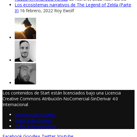
Los ecosistemas narrativos de The Legend of Zelda (Parte
II)
16 febrero, 2022
Roy Ewolf
Los contenidos de Start están licenciados bajo una Licencia
Creative Commons Atribución-NoComercial-SinDerivar 4.0
Internacional
Información cookies
Política de cookies
Política de privacidad
Facebook
Google+
Twitter
Youtube