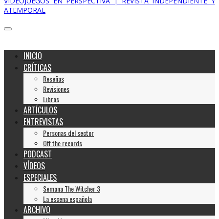
VIDEOJUEGOS EN PERSPECTIVA | REVISTA INDEPENDIENTE Y
ATEMPORAL
INICIO
CRÍTICAS
Reseñas
Revisiones
Libros
ARTÍCULOS
ENTREVISTAS
Personas del sector
Off the records
PODCAST
VÍDEOS
ESPECIALES
Semana The Witcher 3
La escena española
ARCHIVO