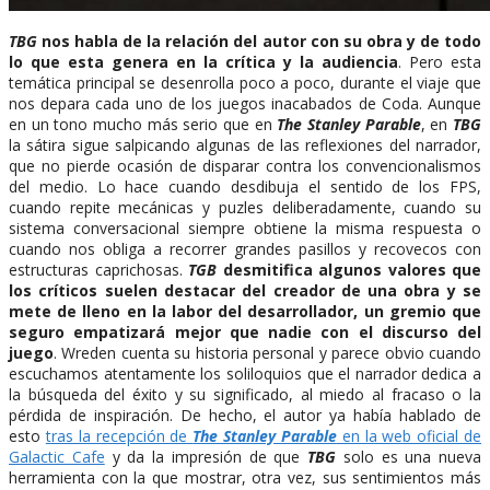
TBG
nos habla de la relación del autor con su obra y de todo
lo que esta genera en la crítica y la audiencia
. Pero esta
temática principal se desenrolla poco a poco, durante el viaje que
nos depara cada uno de los juegos inacabados de Coda. Aunque
en un tono mucho más serio que en
The Stanley Parable
, en
TBG
la sátira sigue salpicando algunas de las reflexiones del narrador,
que no pierde ocasión de disparar contra los convencionalismos
del medio. Lo hace cuando desdibuja el sentido de los FPS,
cuando repite mecánicas y puzles deliberadamente, cuando su
sistema conversacional siempre obtiene la misma respuesta o
cuando nos obliga a recorrer grandes pasillos y recovecos con
estructuras caprichosas.
TGB
desmitifica algunos valores que
los críticos suelen destacar del creador de una obra y se
mete de lleno en la labor del desarrollador, un gremio que
seguro empatizará mejor que nadie con el discurso del
juego
. Wreden cuenta su historia personal y parece obvio cuando
escuchamos atentamente los soliloquios que el narrador dedica a
la búsqueda del éxito y su significado, al miedo al fracaso o la
pérdida de inspiración. De hecho, el autor ya había hablado de
esto
tras la recepción de
The Stanley Parable
en la web oficial de
Galactic Cafe
y da la impresión de que
TBG
solo es una nueva
herramienta con la que mostrar, otra vez, sus sentimientos más