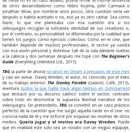
de Ueda no es un caso aislado, podría firmar la misma sentencia
de otros desarrolladores como Hideo Kojima, John Carmack o
Jonathan Blow, por nombrar unos pocos, otra cuestión sería ver
después si habría acertado o no, eso ya es otro cantar. Sea como
fuere, lo que me planteaba con esa cuestión era si los
videojuegos recogían la suficiente identidad de sus creadores o,
por el contrario, su personalidad se difuminaba por la cualidad que
tienen los juegos como ejercicio colectivo. Como en el cine, que
también depende de muchos profesionales, el sector ya cuenta
con esa visión personal y distintiva. Salí de la sala dándole vueltas
a la cabeza y dos semanas después me topé con
The Beginner’s
Guide
(Everything Unlimited Ltd., 2015)
TBG
(a partir de ahora)
se lanzó en Steam a principios de este mes
y casi sin avisar. Davey Wreden, el autor, es conocido por el éxito
de su trabajo anterior:
The Stanley Parable
(Galactic Café, 2013),
aventura (
sobre la que hablé hace algún tiempo en ZehnGames
)
que destacó por su discurso satírico sobre el sector, centrado
sobre todo en desmontar la supuesta libertad narrativa de los
videojuegos. Sin pretenderlo,
TBG
se convirtió en un caso práctico
perfecto de la cuestión que me surgió aquella tarde en el cine: no
conocía nada de él y me esforcé por esquivar las reseñas de otros
medios.
Quería jugar y el motivo era Davey Wreden
. Puede
que en realidad este solo sea un novato con un exiguo equipaje,