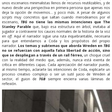
unos escenarios minimalistas llenos de recursos reutilizables, y de
nuevo desde una perspectiva en primera persona que apenas nos
deja la opción de movernos… y poco más. A pesar de algunos
scripts
muy concretos que saltan cuando merodeamos por el
escenario,
TBG
no tiene las mismas intenciones que
The
Stanley Parable
que, bajo esa estructura en árbol, invitaba al
jugador a contravenir los cauces normales de la historia de la voz
en
off
. Aquí el narrador sigue una ruta inquebrantable, necesaria
para que entendamos a Coda y los propósitos del propio
narrador.
Los temas y subtemas que aborda Wreden en
TBG
no se refuerzan con aquella falsa libertad de acción, sino
que se despliegan a través de un raíl férreo,
un choque cruel
con la realidad del medio que, además, nunca está exenta de
crítica en diferentes capas. Cada apreciación del narrador puede,
al mismo tiempo, aclararte las intenciones de Coda, explicarte un
proceso creativo complejo o ser un sutil juicio de Wreden al
sector, el guion de
TGB
siempre encierra varias láminas de
reflexión.