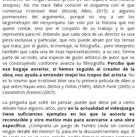
sinopsis). No me hace falta conocer el esquema con el que
comienza
Irrational Man
(Woody Allen, 2015) o algunos
pormenores del argumento, porque no voy a ver los
largometrajes del neoyorquino tan solo por la historia que me
quiere contar, sino por el conjunto de su trabajo y lo que
representa para mí. Entiendo que cada obra de un director es una
pieza exclusiva y particular, que nos puede atraer por los temas
que trata, por el guión, el montaje, la fotografía… pero interpreto
también que cada una de esas representaciones, a su vez, forma
parte de un todo, una especie de guión artístico de autor que se
va construyendo conforme avanza su filmografía.
Percibo que
ese bagaje anterior, si hemos seguido al creador de la
obra, nos ayuda a entender mejor los tropos del artista
. No
es lo mismo que
Irrational Man
sea tu primera película de Allen a
que antes hayas visto
Delitos y Faltas
(1989),
Match Point
(2005) o
Cassandra’s Dreams
(2007).
La pregunta que solté sin pensar, puede que diese pie a cierto
debate hace algunos años, pero
en la actualidad el videojuego
tiene suficientes ejemplos en los que la autoría es
reconocible y otro motivo más para acercarse a una obra
específica
. ¿Compraría un juego de Fumito Ueda sin conocer
ningún detalle del mismo? Sí, para mí la discusión terminó aquí. El