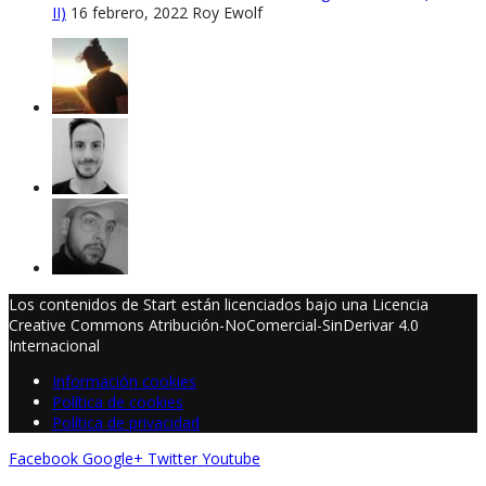
II)
16 febrero, 2022
Roy Ewolf
Los contenidos de Start están licenciados bajo una Licencia
Creative Commons Atribución-NoComercial-SinDerivar 4.0
Internacional
Información cookies
Política de cookies
Política de privacidad
Facebook
Google+
Twitter
Youtube