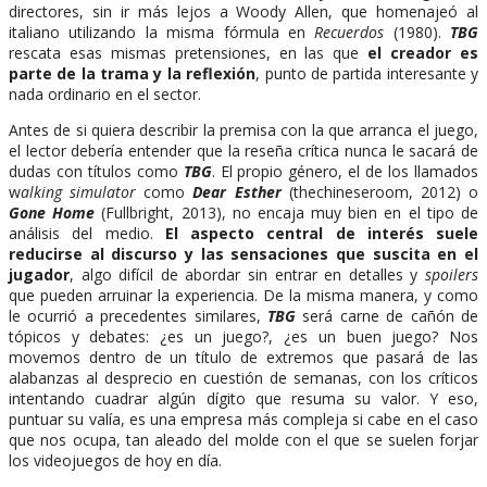
directores, sin ir más lejos a Woody Allen, que homenajeó al
italiano utilizando la misma fórmula en
Recuerdos
(1980).
TBG
rescata esas mismas pretensiones, en las que
el creador es
parte de la trama y la reflexión
, punto de partida interesante y
nada ordinario en el sector.
Antes de si quiera describir la premisa con la que arranca el juego,
el lector debería entender que la reseña crítica nunca le sacará de
dudas con títulos como
TBG
. El propio género, el de los llamados
w
alking simulator
como
Dear Esther
(thechineseroom, 2012) o
Gone Home
(Fullbright, 2013), no encaja muy bien en el tipo de
análisis del medio.
El aspecto central de interés suele
reducirse al discurso y las sensaciones que suscita en el
jugador
, algo difícil de abordar sin entrar en detalles y
spoilers
que pueden arruinar la experiencia. De la misma manera, y como
le ocurrió a precedentes similares,
TBG
será carne de cañón de
tópicos y debates: ¿es un juego?, ¿es un buen juego? Nos
movemos dentro de un título de extremos que pasará de las
alabanzas al desprecio en cuestión de semanas, con los críticos
intentando cuadrar algún dígito que resuma su valor. Y eso,
puntuar su valía, es una empresa más compleja si cabe en el caso
que nos ocupa, tan aleado del molde con el que se suelen forjar
los videojuegos de hoy en día.