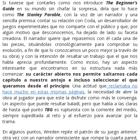
Si tuviese que contarles como nos introduce
The Beginner’s
Guide
en su mundo sin chafar la sorpresa, diría que lo hace
como
The Stanley Parable
, con la voz de un narrador y una
sencilla premisa: contar su relación con Coda, un desarrollador de
juegos experimentales que no comparte con el público y que, por
algún motivo que desconocemos, ha dejado de lado su faceta
creadora. El narrador quiere que repasemos con él cada una de
las piezas, situándolas cronológicamente para comprobar su
evolución, a fin de que lo conozcamos un poco mejor (a través de
su obra) y con la intención de resaltar un trabajo que el que nos
habla aprecia profundamente. Como inciso, hay un aspecto
interesante que encontramos en su estructura nada más
comenzar:
su carácter abierto nos permite saltarnos cada
capítulo a nuestro antojo e incluso seleccionar el que
queramos desde el principio
. Una actitud que
reclamaba no
hace mucho en estas mismas páginas
, la necesidad de abrir la
obra al jugador para que este la disfrute como más le convenga.
Un aspecto que puede resultar baladí, pero que habla a las claras
de hasta qué punto
TBG
es rupturista con la corriente del medio,
siempre supeditada al reto y al esfuerzo para avanzar por la
trama.
En algunos puntos, Wreden repite el patrón de su juego anterior:
otra vez con un narrador omnisciente que rompe la cuarta pared,