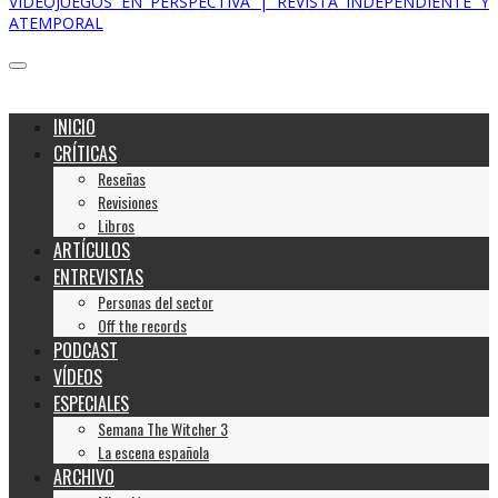
VIDEOJUEGOS EN PERSPECTIVA | REVISTA INDEPENDIENTE Y
ATEMPORAL
INICIO
CRÍTICAS
Reseñas
Revisiones
Libros
ARTÍCULOS
ENTREVISTAS
Personas del sector
Off the records
PODCAST
VÍDEOS
ESPECIALES
Semana The Witcher 3
La escena española
ARCHIVO