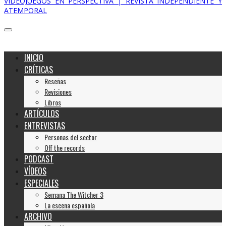
VIDEOJUEGOS EN PERSPECTIVA | REVISTA INDEPENDIENTE Y
ATEMPORAL
INICIO
CRÍTICAS
Reseñas
Revisiones
Libros
ARTÍCULOS
ENTREVISTAS
Personas del sector
Off the records
PODCAST
VÍDEOS
ESPECIALES
Semana The Witcher 3
La escena española
ARCHIVO