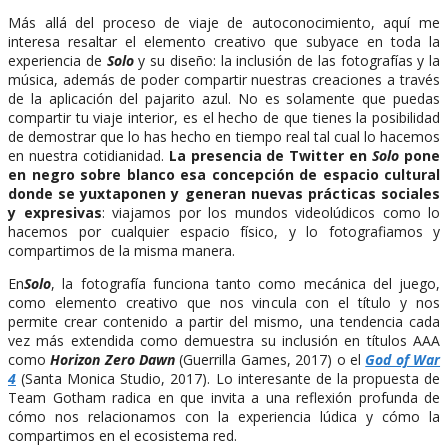
Más allá del proceso de viaje de autoconocimiento, aquí me
interesa resaltar el elemento creativo que subyace en toda la
experiencia de
Solo
y su diseño: la inclusión de las fotografías y la
música, además de poder compartir nuestras creaciones a través
de la aplicación del pajarito azul. No es solamente que puedas
compartir tu viaje interior, es el hecho de que tienes la posibilidad
de demostrar que lo has hecho en tiempo real tal cual lo hacemos
en nuestra cotidianidad.
La presencia de Twitter en
Solo
pone
en negro sobre blanco esa concepción de espacio cultural
donde se yuxtaponen y generan nuevas prácticas sociales
y expresivas
: viajamos por los mundos videolúdicos como lo
hacemos por cualquier espacio físico, y lo fotografiamos y
compartimos de la misma manera.
En
Solo
, la fotografía funciona tanto como mecánica del juego,
como elemento creativo que nos vincula con el título y nos
permite crear contenido a partir del mismo, una tendencia cada
vez más extendida como demuestra su inclusión en títulos AAA
como
Horizon Zero Dawn
(Guerrilla Games, 2017) o el
God of War
4
(Santa Monica Studio, 2017). Lo interesante de la propuesta de
Team Gotham radica en que invita a una reflexión profunda de
cómo nos relacionamos con la experiencia lúdica y cómo la
compartimos en el ecosistema red.