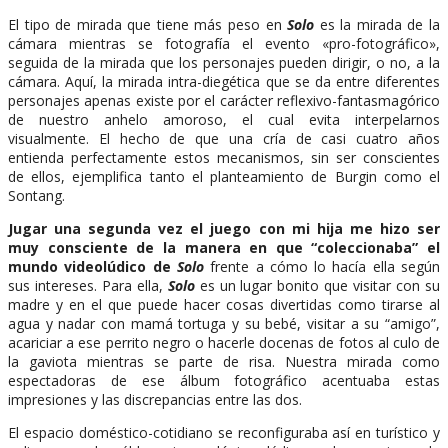
El tipo de mirada que tiene más peso en
Solo
es la mirada de la
cámara mientras se fotografía el evento «pro-fotográfico»,
seguida de la mirada que los personajes pueden dirigir, o no, a la
cámara. Aquí, la mirada intra-diegética que se da entre diferentes
personajes apenas existe por el carácter reflexivo-fantasmagórico
de nuestro anhelo amoroso, el cual evita interpelarnos
visualmente. El hecho de que una cría de casi cuatro años
entienda perfectamente estos mecanismos, sin ser conscientes
de ellos, ejemplifica tanto el planteamiento de Burgin como el
Sontang.
Jugar una segunda vez el juego con mi hija me hizo ser
muy consciente de la manera en que “coleccionaba” el
mundo videolúdico de
Solo
frente a cómo lo hacía ella según
sus intereses. Para ella,
Solo
es un lugar bonito que visitar con su
madre y en el que puede hacer cosas divertidas como tirarse al
agua y nadar con mamá tortuga y su bebé, visitar a su “amigo”,
acariciar a ese perrito negro o hacerle docenas de fotos al culo de
la gaviota mientras se parte de risa. Nuestra mirada como
espectadoras de ese álbum fotográfico acentuaba estas
impresiones y las discrepancias entre las dos.
El espacio doméstico-cotidiano se reconfiguraba así en turístico y