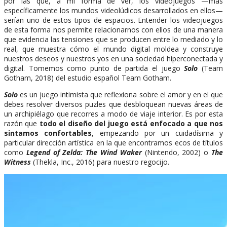
por las que, a mi forma de ver, los videojuegos —más
específicamente los mundos videolúdicos desarrollados en ellos—
serían uno de estos tipos de espacios. Entender los videojuegos
de esta forma nos permite relacionarnos con ellos de una manera
que evidencia las tensiones que se producen entre lo mediado y lo
real, que muestra cómo el mundo digital moldea y construye
nuestros deseos y nuestros yos en una sociedad hiperconectada y
digital. Tomemos como punto de partida el juego
Solo
(Team
Gotham, 2018) del estudio español Team Gotham.
Solo
es un juego intimista que reflexiona sobre el amor y en el que
debes resolver diversos puzles que desbloquean nuevas áreas de
un archipiélago que recorres a modo de viaje interior. Es por esta
razón que
todo el diseño del juego está enfocado a que nos
sintamos confortables
, empezando por un cuidadísima y
particular dirección artística en la que encontramos ecos de títulos
como
Legend of Zelda: The Wind Waker
(Nintendo, 2002) o
The
Witness
(Thekla, Inc., 2016) para nuestro regocijo.