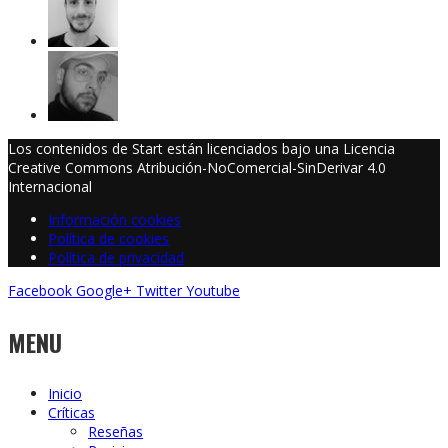
Los contenidos de Start están licenciados bajo una Licencia
Creative Commons Atribución-NoComercial-SinDerivar 4.0
Internacional
Información cookies
Política de cookies
Política de privacidad
Facebook
Google+
Twitter
Youtube
MENU
Inicio
Críticas
Reseñas