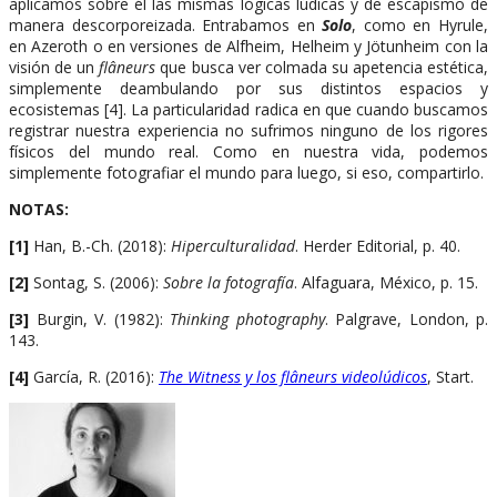
aplicamos sobre él las mismas lógicas lúdicas y de escapismo de
manera descorporeizada. Entrabamos en
Solo
, como en Hyrule,
en Azeroth o en versiones de Alfheim, Helheim y Jötunheim con la
visión de un
flâneurs
que busca ver colmada su apetencia estética,
simplemente deambulando por sus distintos espacios y
ecosistemas [4]. La particularidad radica en que cuando buscamos
registrar nuestra experiencia no sufrimos ninguno de los rigores
físicos del mundo real. Como en nuestra vida, podemos
simplemente fotografiar el mundo para luego, si eso, compartirlo.
NOTAS:
[1]
Han, B.-Ch. (2018):
Hiperculturalidad
. Herder Editorial, p. 40.
[2]
Sontag, S. (2006):
Sobre la fotografía
. Alfaguara, México, p. 15.
[3]
Burgin, V. (1982):
Thinking photography
. Palgrave, London, p.
143.
[4]
García, R. (2016):
The Witness y los flâneurs videolúdicos
, Start.