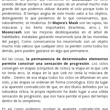
sentido dedicar tiempo a hacer acopio de un arsenal mucho más
grande del que podemos utilizar durante el ciclo porque todo lo
perderemos. El tiempo asigna de este modo valor a los objetos,
distinguiendo lo que perdemos de lo que conservamos, que,
naturalmente, se revaloriza. En
Majora’s Mask
son las rupias, las
máscaras y los ítems importantes (tirachinas, arco…). En
Mooncrash
son las mejoras desbloqueadas en el árbol de
habilidades, instaladas gastando neuromods (una de las monedas
del juego). Como consecuencia los neuromods son un objeto
mucho más valioso que cualquier otro: se pierden como todos los
demás, pero pueden gastarse en algo que permanece.
Así las cosas,
la permanencia de determinados elementos
permite construir una sensación de progresión
. Los ciclos
convergen en etapas (conjuntos de ciclos): la etapa en la que Link
no tenía arco, la etapa en la que Link no tenía la máscara de
Kafei… Dentro de esa etapa todos los ciclos se difuminan en uno
solo, y las etapas se ordenan de forma cronológica. Esto da lugar
a la aparente contradicción de que, en dos títulos definidos por su
naturaliza cíclica, la propia repetición ha dado lugar a una sólida
sensación de progresión, que nos hace percibir el paso del tiempo
dentro de lo sempiterno.
Es así como podemos resolver la aparente contradicción que