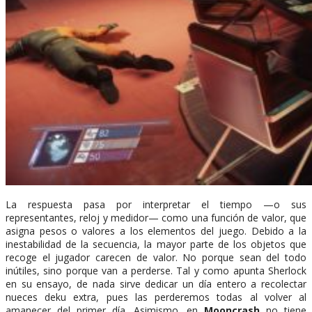
La respuesta pasa por interpretar el tiempo —o sus
representantes, reloj y medidor— como una función de valor, que
asigna pesos o valores a los elementos del juego. Debido a la
inestabilidad de la secuencia, la mayor parte de los objetos que
recoge el jugador carecen de valor. No porque sean del todo
inútiles, sino porque van a perderse. Tal y como apunta Sherlock
en su ensayo, de nada sirve dedicar un día entero a recolectar
nueces deku extra, pues las perderemos todas al volver al
amanecer del primer día. Asimismo, en
Mooncrash
no tiene