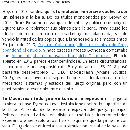
resumen, todo eran buenas noticias.
Hoy, en 2018, se diría que
el simulador inmersivo vuelve a ser
un género a la baja
. De los títulos mencionados por Brown en
2016,
Deus Ex
sufrió un varapalo de crítica y público que obligó a
Square Enix a replantear sus planes para la serie.
Prey
acusó los
efectos de una campaña de marketing mal planteada, y solo
vendió la mitad de las copias que
Dishonored 2
seis meses antes.
En junio de 2017,
Raphael Colantonio, director creativo de Prey,
abandonó el estudio
, y hace escasos meses Bethesda comentaba
que
Arkane dejaba en pausa la franquicia Dishonored
. El ciclo
abierto en 2012 parece estar cerrándose. En estas circunstancias,
el anuncio de una expansión de
Prey
durante el E3 2018 pasó
bastante desapercibido. El DLC,
Mooncrash
(Arkane Studios,
2018), es una aventura separada que se fundamenta en las
mecánicas, sistemas y estética del juego original, pero con un
planteamiento esencialmente distinto.
En Mooncrash todo gira en torno a la repetición
. El jugador
explora la base Pytheas, unas instalaciones sobre la superficie de
la Luna. Al estilo de la estación espacial del juego principal,
Pytheas está dividida en distintos módulos interconectados
esperando a ser explorados. Eso sí, aquí no queda ya nadie con
vida. El jugador se enfrenta a una simulación virtual de la base, de