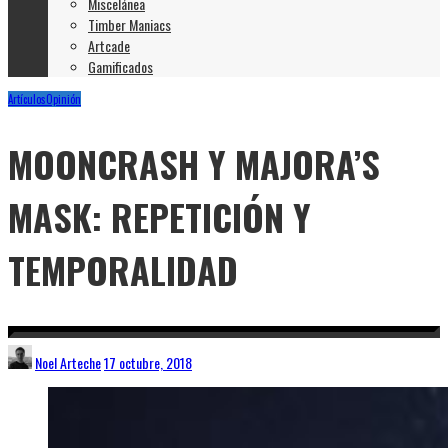
Miscelánea
Timber Maniacs
Artcade
Gamificados
Artículos
Opinión
MOONCRASH Y MAJORA’S
MASK: REPETICIÓN Y
TEMPORALIDAD
Noel Arteche
17 octubre, 2018