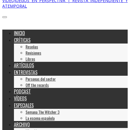
VIDEOJUEGOS EN PERSPECTIVA | REVISTA INDEPENDIENTE Y
ATEMPORAL
INICIO
CRÍTICAS
Reseñas
Revisiones
Libros
ARTÍCULOS
ENTREVISTAS
Personas del sector
Off the records
PODCAST
VÍDEOS
ESPECIALES
Semana The Witcher 3
La escena española
ARCHIVO