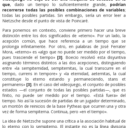
que
, dado un tiempo lo suficientemente grande,
podrían
recorrerse todas las posibles combinaciones de variables
;
todas las posibles partidas. Sin embargo, sería un error leer a
Nietzsche desde el punto de vista de Poincaré.
Para ponernos en contexto, conviene primero hacer una breve
distinción entre los dos significados de «eterno». Por un lado, la
acepción común, que hace referencia a un tiempo que se
prolonga infinitamente. Por otro, en palabras de José Ferrater
Mora, «eterno» es «algo que no puede ser medido por el tiempo,
pues trasciende el tiempo»
[3]
. Boecio resolvió esta disyuntiva
asignando términos distintos a las dos acepciones, distinguiendo
entre «la sempiternidad, sempiternitas, la cual transcurre en el
tiempo, currens in tempore» y «la eternidad, aeternitas, la cual
constituye lo eterno estando y permaneciendo, stans et
permanens»
[3]
. En el caso del videojuego, el conjunto de posibles
estados —el conjunto de todas las posibles partidas—, que es
finito, no puede ser medido por el tiempo. «Está fuera» del
tiempo. No así la sucesión de partidas de un jugador determinado,
un montón de reinicios de la base Pytheas que ocurren una y otra
vez de forma sempiterna. Continua, pero «en el tiempo».
La idea de Nietzsche supone una crítica a la asociación habitual de
lo eterno con lo sempiterno. El instante no es la línea divisoria