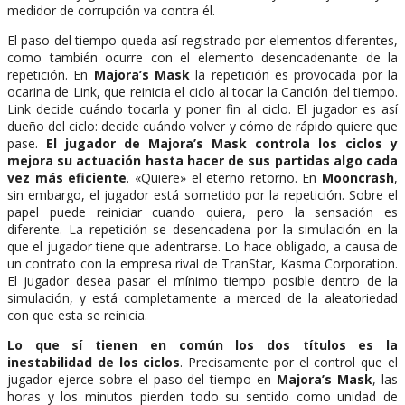
medidor de corrupción va contra él.
El paso del tiempo queda así registrado por elementos diferentes,
como también ocurre con el elemento desencadenante de la
repetición. En
Majora’s Mask
la repetición es provocada por la
ocarina de Link, que reinicia el ciclo al tocar la Canción del tiempo.
Link decide cuándo tocarla y poner fin al ciclo. El jugador es así
dueño del ciclo: decide cuándo volver y cómo de rápido quiere que
pase.
El jugador de Majora’s Mask controla los ciclos y
mejora su actuación hasta hacer de sus partidas algo cada
vez más eficiente
. «Quiere» el eterno retorno. En
Mooncrash
,
sin embargo, el jugador está sometido por la repetición. Sobre el
papel puede reiniciar cuando quiera, pero la sensación es
diferente. La repetición se desencadena por la simulación en la
que el jugador tiene que adentrarse. Lo hace obligado, a causa de
un contrato con la empresa rival de TranStar, Kasma Corporation.
El jugador desea pasar el mínimo tiempo posible dentro de la
simulación, y está completamente a merced de la aleatoriedad
con que esta se reinicia.
Lo que sí tienen en común los dos títulos es la
inestabilidad de los ciclos
. Precisamente por el control que el
jugador ejerce sobre el paso del tiempo en
Majora’s Mask
, las
horas y los minutos pierden todo su sentido como unidad de