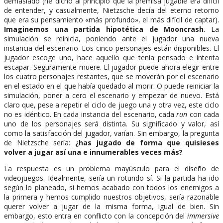
demasiado (he dicho al principio que la premisa jugable era difícil
de entender, y casualmente, Nietzsche decía del eterno retorno
que era su pensamiento «más profundo», el más difícil de captar).
Imaginemos una partida hipotética de Mooncrash
. La
simulación se reinicia, poniendo ante el jugador una nueva
instancia del escenario. Los cinco personajes están disponibles. El
jugador escoge uno, hace aquello que tenía pensado e intenta
escapar. Seguramente muere. El jugador puede ahora elegir entre
los cuatro personajes restantes, que se moverán por el escenario
en el estado en el que había quedado al morir. O puede reiniciar la
simulación, poner a cero el escenario y empezar de nuevo. Está
claro que, pese a repetir el ciclo de juego una y otra vez, este ciclo
no es idéntico. En cada instancia del escenario, cada
run
con cada
uno de los personajes será distinta. Su significado y valor, así
como la satisfacción del jugador, varían. Sin embargo, la pregunta
de Nietzsche sería:
¿has jugado de forma que quisieses
volver a jugar así una e innumerables veces más?
La respuesta es un problema mayúsculo para el diseño de
videojuegos. Idealmente, sería un rotundo sí. Si la partida ha ido
según lo planeado, si hemos acabado con todos los enemigos a
la primera y hemos cumplido nuestros objetivos, sería razonable
querer volver a jugar de la misma forma, igual de bien. Sin
embargo, esto entra en conflicto con la concepción del
immersive