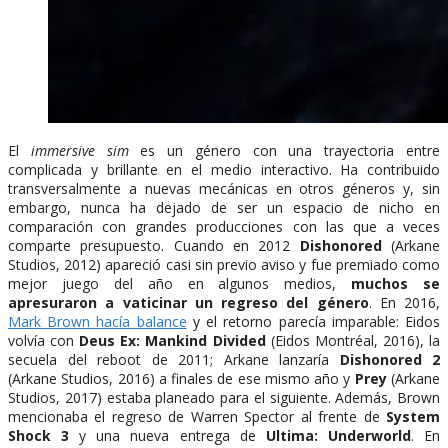
El
immersive sim
es un género con una trayectoria entre
complicada y brillante en el medio interactivo. Ha contribuido
transversalmente a nuevas mecánicas en otros géneros y, sin
embargo, nunca ha dejado de ser un espacio de nicho en
comparación con grandes producciones con las que a veces
comparte presupuesto. Cuando en 2012
Dishonored
(Arkane
Studios, 2012) apareció casi sin previo aviso y fue premiado como
mejor juego del año en algunos medios,
muchos se
apresuraron a vaticinar un regreso del género
. En 2016,
Mark Brown hacía balance
y el retorno parecía imparable: Eidos
volvía con
Deus Ex: Mankind Divided
(Eidos Montréal, 2016), la
secuela del reboot de 2011; Arkane lanzaría
Dishonored 2
(Arkane Studios, 2016) a finales de ese mismo año y
Prey
(Arkane
Studios, 2017) estaba planeado para el siguiente. Además, Brown
mencionaba el regreso de Warren Spector al frente de
System
Shock 3
y una nueva entrega de
Ultima: Underworld
. En