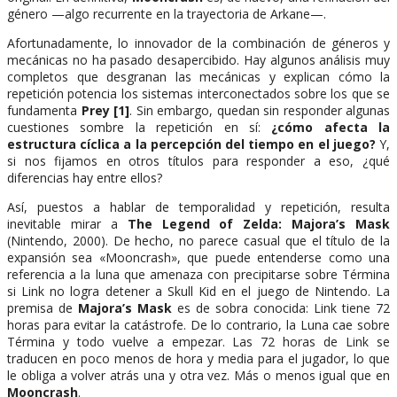
género —algo recurrente en la trayectoria de Arkane—.
Afortunadamente, lo innovador de la combinación de géneros y
mecánicas no ha pasado desapercibido. Hay algunos análisis muy
completos que desgranan las mecánicas y explican cómo la
repetición potencia los sistemas interconectados sobre los que se
fundamenta
Prey
[1]
. Sin embargo, quedan sin responder algunas
cuestiones sombre la repetición en sí:
¿cómo afecta la
estructura cíclica a la percepción del tiempo en el juego?
Y,
si nos fijamos en otros títulos para responder a eso, ¿qué
diferencias hay entre ellos?
Así, puestos a hablar de temporalidad y repetición, resulta
inevitable mirar a
The Legend of Zelda: Majora’s Mask
(Nintendo, 2000). De hecho, no parece casual que el título de la
expansión sea «Mooncrash», que puede entenderse como una
referencia a la luna que amenaza con precipitarse sobre Términa
si Link no logra detener a Skull Kid en el juego de Nintendo. La
premisa de
Majora’s Mask
es de sobra conocida: Link tiene 72
horas para evitar la catástrofe. De lo contrario, la Luna cae sobre
Términa y todo vuelve a empezar. Las 72 horas de Link se
traducen en poco menos de hora y media para el jugador, lo que
le obliga a volver atrás una y otra vez. Más o menos igual que en
Mooncrash
.