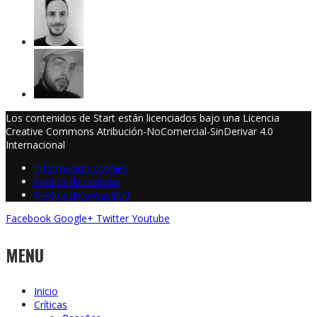
Los contenidos de Start están licenciados bajo una Licencia
Creative Commons Atribución-NoComercial-SinDerivar 4.0
Internacional
Información cookies
Política de cookies
Política de privacidad
Facebook
Google+
Twitter
Youtube
MENU
Inicio
Críticas