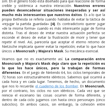
sim
. En el género todo está diseñado para que reaccione de forma
creíble y sistémica a nuestra interacción.
Nuestros errores
pueden desencadenar situaciones inesperadas y ser así
mucho más interesantes que nuestros éxitos
. Es a lo que la
propia Bethesda se refería cuando hablaba de evitar la táctica de
«rejugar la partida guardada»
[4]
. Es contradictorio querer jugar
«de la misma forma» cuando es más interesante jugar de forma
distinta. Tras el deseo de imitar nuestra actuación perfecta se
esconde el deseo de evitar la frustración de morir y tener que
repetir el nivel. Así, parecería que aceptar el eterno retorno de
Nietzsche implicaría querer evitar la repetición; evitar lo que hace
únicos a
Mooncrash
y
Majora’s Mask
. Su mecánica esencial.
Veamos que no es exactamente así.
La comparación entre
Mooncrash y Majora’s Mask deja claro que la repetición es
lo que los hace únicos, pero la trabajan de formas
diferentes
. En el juego de Nintendo 64, los ciclos temporales de
72 horas son estructuralmente idénticos. Sabemos qué ocurrirá a
cada hora y en cada lugar. Tenemos, de hecho, un documento
que nos lo recuerda:
el cuaderno de los Bomber
. En
Mooncrash
,
por el contrario, los ciclos no son idénticos. Cada vez que se
reinicia el escenario las cosas ocurren de forma diferente, y
dentro de cada ciclo jugamos con hasta cinco personajes (cinco
subciclos). En ambos casos, sin embargo, la cohesión entre