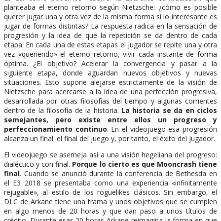
planteaba el eterno retorno según Nietzsche: ¿cómo es posible
querer jugar una y otra vez de la misma forma si lo interesante es
jugar de formas distintas? La respuesta radica en la sensación de
progresión y la idea de que la repetición se da dentro de cada
etapa. En cada una de estas etapas el jugador se repite una y otra
vez «queriendo» el eterno retorno, vivir cada instante de forma
óptima. ¿El objetivo? Acelerar la convergencia y pasar a la
siguiente etapa, donde aguardan nuevos objetivos y nuevas
situaciones. Esto supone alejarse estrictamente de la visión de
Nietzsche para acercarse a la idea de una perfección progresiva,
desarrollada por otras filosofías del tiempo y algunas corrientes
dentro de la filosofía de la historia.
La historia se da en ciclos
semejantes, pero existe entre ellos un progreso y
perfeccionamiento continuo
. En el videojuego esa progresión
alcanza un final: el final del juego y, por tanto, el éxito del jugador.
El videojuego se asemeja así a una visión hegeliana del progreso:
dialéctico y con final.
Porque lo cierto es que Mooncrash tiene
final
. Cuando se anunció durante la conferencia de Bethesda en
el E3 2018 se presentaba como una experiencia «infinitamente
rejugable», al estilo de los roguelikes clásicos. Sin embargo, el
DLC de Arkane tiene una trama y unos objetivos que se cumplen
en algo menos de 20 horas y que dan paso a unos títulos de
crédito. Durante esas 20 horas Arkane reimagina la forma en que