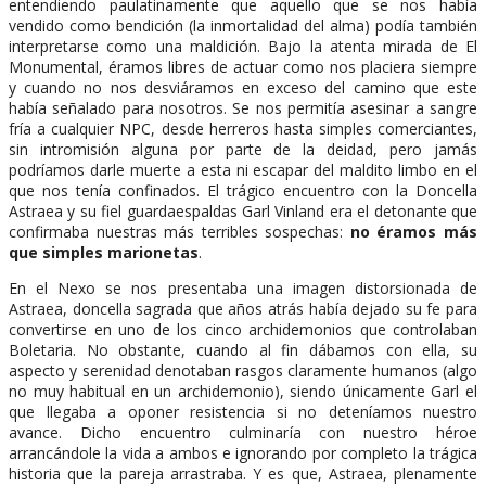
entendiendo paulatinamente que aquello que se nos había
vendido como bendición (la inmortalidad del alma) podía también
interpretarse como una maldición. Bajo la atenta mirada de El
Monumental, éramos libres de actuar como nos placiera siempre
y cuando no nos desviáramos en exceso del camino que este
había señalado para nosotros. Se nos permitía asesinar a sangre
fría a cualquier NPC, desde herreros hasta simples comerciantes,
sin intromisión alguna por parte de la deidad, pero jamás
podríamos darle muerte a esta ni escapar del maldito limbo en el
que nos tenía confinados. El trágico encuentro con la Doncella
Astraea y su fiel guardaespaldas Garl Vinland era el detonante que
confirmaba nuestras más terribles sospechas:
no éramos más
que simples marionetas
.
En el Nexo se nos presentaba una imagen distorsionada de
Astraea, doncella sagrada que años atrás había dejado su fe para
convertirse en uno de los cinco archidemonios que controlaban
Boletaria. No obstante, cuando al fin dábamos con ella, su
aspecto y serenidad denotaban rasgos claramente humanos (algo
no muy habitual en un archidemonio), siendo únicamente Garl el
que llegaba a oponer resistencia si no deteníamos nuestro
avance. Dicho encuentro culminaría con nuestro héroe
arrancándole la vida a ambos e ignorando por completo la trágica
historia que la pareja arrastraba. Y es que, Astraea, plenamente