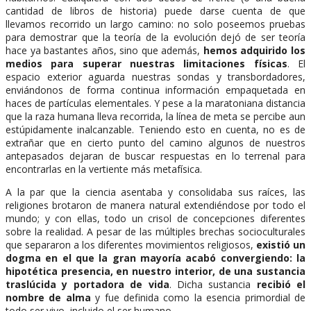
cantidad de libros de historia) puede darse cuenta de que
llevamos recorrido un largo camino: no solo poseemos pruebas
para demostrar que la teoría de la evolución dejó de ser teoría
hace ya bastantes años, sino que además,
hemos adquirido los
medios para superar nuestras limitaciones físicas
. El
espacio exterior aguarda nuestras sondas y transbordadores,
enviándonos de forma continua información empaquetada en
haces de partículas elementales. Y pese a la maratoniana distancia
que la raza humana lleva recorrida, la línea de meta se percibe aun
estúpidamente inalcanzable. Teniendo esto en cuenta, no es de
extrañar que en cierto punto del camino algunos de nuestros
antepasados dejaran de buscar respuestas en lo terrenal para
encontrarlas en la vertiente más metafísica.
A la par que la ciencia asentaba y consolidaba sus raíces, las
religiones brotaron de manera natural extendiéndose por todo el
mundo; y con ellas, todo un crisol de concepciones diferentes
sobre la realidad. A pesar de las múltiples brechas socioculturales
que separaron a los diferentes movimientos religiosos,
existió un
dogma en el que la gran mayoría acabó convergiendo: la
hipotética presencia, en nuestro interior, de una sustancia
traslúcida y portadora de vida
. Dicha sustancia
recibió el
nombre de alma
y fue definida como la esencia primordial de
todo ser vivo, incluido el ser humano.