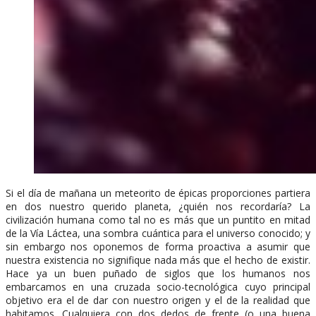
Si el día de mañana un meteorito de épicas proporciones partiera
en dos nuestro querido planeta, ¿quién nos recordaría? La
civilización humana como tal no es más que un puntito en mitad
de la Vía Láctea, una sombra cuántica para el universo conocido; y
sin embargo nos oponemos de forma proactiva a asumir que
nuestra existencia no signifique nada más que el hecho de existir.
Hace ya un buen puñado de siglos que los humanos nos
embarcamos en una cruzada socio-tecnológica cuyo principal
objetivo era el de dar con nuestro origen y el de la realidad que
habitamos. Cualquiera con dos dedos de frente (o una buena