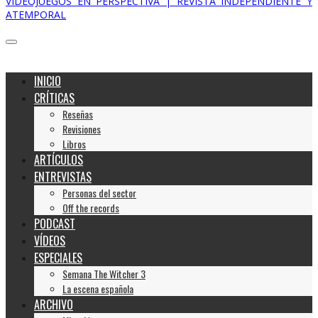
VIDEOJUEGOS EN PERSPECTIVA | REVISTA INDEPENDIENTE Y
ATEMPORAL
INICIO
CRÍTICAS
Reseñas
Revisiones
Libros
ARTÍCULOS
ENTREVISTAS
Personas del sector
Off the records
PODCAST
VÍDEOS
ESPECIALES
Semana The Witcher 3
La escena española
ARCHIVO