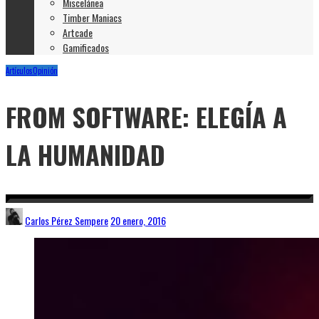
Miscelánea
Timber Maniacs
Artcade
Gamificados
Artículos
Opinión
FROM SOFTWARE: ELEGÍA A
LA HUMANIDAD
Carlos Pérez Sempere
20 enero, 2016