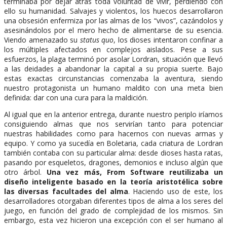
terminaba por dejar atrás toda voluntad de vivir, perdiendo con
ello su humanidad. Salvajes y violentos, los huecos desarrollaron
una obsesión enfermiza por las almas de los “vivos”, cazándolos y
asesinándolos por el mero hecho de alimentarse de su esencia.
Viendo amenazado su
status quo
, los dioses intentaron confinar a
los múltiples afectados en complejos aislados. Pese a sus
esfuerzos, la plaga terminó por asolar Lordran, situación que llevó
a las deidades a abandonar la capital a su propia suerte. Bajo
estas exactas circunstancias comenzaba la aventura, siendo
nuestro protagonista un humano maldito con una meta bien
definida: dar con una cura para la maldición.
Al igual que en la anterior entrega, durante nuestro periplo iríamos
consiguiendo almas que nos servirían tanto para potenciar
nuestras habilidades como para hacernos con nuevas armas y
equipo. Y como ya sucedía en Boletaria, cada criatura de Lordran
también contaba con su particular alma: desde dioses hasta ratas,
pasando por esqueletos, dragones, demonios e incluso algún que
otro árbol.
Una vez más, From Software reutilizaba un
diseño inteligente basado en la teoría aristotélica sobre
las diversas facultades del alma
. Haciendo uso de este, los
desarrolladores otorgaban diferentes tipos de alma a los seres del
juego, en función del grado de complejidad de los mismos. Sin
embargo, esta vez hicieron una excepción con el ser humano al