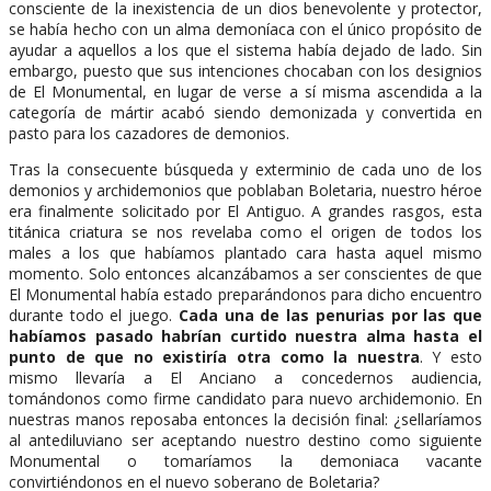
consciente de la inexistencia de un dios benevolente y protector,
se había hecho con un alma demoníaca con el único propósito de
ayudar a aquellos a los que el sistema había dejado de lado. Sin
embargo, puesto que sus intenciones chocaban con los designios
de El Monumental, en lugar de verse a sí misma ascendida a la
categoría de mártir acabó siendo demonizada y convertida en
pasto para los cazadores de demonios.
Tras la consecuente búsqueda y exterminio de cada uno de los
demonios y archidemonios que poblaban Boletaria, nuestro héroe
era finalmente solicitado por El Antiguo. A grandes rasgos, esta
titánica criatura se nos revelaba como el origen de todos los
males a los que habíamos plantado cara hasta aquel mismo
momento. Solo entonces alcanzábamos a ser conscientes de que
El Monumental había estado preparándonos para dicho encuentro
durante todo el juego.
Cada una de las penurias por las que
habíamos pasado habrían curtido nuestra alma hasta el
punto de que no existiría otra como la nuestra
. Y esto
mismo llevaría a El Anciano a concedernos audiencia,
tomándonos como firme candidato para nuevo archidemonio. En
nuestras manos reposaba entonces la decisión final: ¿sellaríamos
al antediluviano ser aceptando nuestro destino como siguiente
Monumental o tomaríamos la demoniaca vacante
convirtiéndonos en el nuevo soberano de Boletaria?