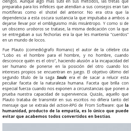
clérigos. Aunque algo más sutil en sus métodos, las tretas que
preparaba para los infelices que atendían a sus consejos eran tan
mortíferas como el shotel del anterior. No era otra que la
dependencia a esta oscura sustancia la que impulsaba a ambos a
dejarse llevar por el ombliguismo más misántropo. Y como si de
un obsceno
uroboros
se tratase, la misma dedicación con la que
se entregaban a sus fechorías era la que les mantenía “cuerdos”
en un mundo de locos.
Fue Plauto (comediógrafo Romano) el autor de la célebre cita
“Lobo es el hombre para el hombre, y no hombre, cuando
desconoce quién es el otro”, haciendo alusión a la incapacidad del
ser humano de ponerse en la posición del otro cuando los
intereses propios se encuentran en juego. El objetivo último del
segundo título de la saga
Souls
era el de sacar a relucir esta
peculiar faceta de la naturaleza humana. Faceta que brilla con
especial fuerza cuando nos exponen a circunstancias que ponen a
prueba nuestra capacidad de supervivencia. Quizás, aquello que
Plauto trataba de transmitir en sus escritos no difiera tanto del
mensaje que se extraía del
action-RPG
de From Software: que
la
humanidad, producto de la empatía, es lo único que puede
evitar que acabemos todos convertidos en bestias
.