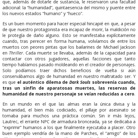
que, además de dotarle de sustancia, le reservaron una facultad
adicional: la “humanidad”, quintaesencia del mismo y puente entre
los nuevos estados “humano” y “hueco”.
Es un buen momento para hacer especial hincapié en que, a pesar
de que nuestro protagonista era incapaz de morir, la maldición no
le protegía de daño alguno. Esto se manifestaba explícitamente
cuando, tras perecer en forma humana, volvíamos de entre los
muertos con peores pintas que los bailarines de Michael Jackson
en
Thriller
. Cada muerte se llevaba, además de la capacidad para
contactar con otros jugadores, aquellas facciones que tanto
tiempo habíamos pasado moldeando en el creador de personajes.
Solo podíamos traer dichos beneficios de vuelta si aún
conservábamos algo de humanidad en nuestro maltratado ser. Y
es que
el auténtico dilema de
Dark Souls
sobrevenía cuando,
tras un sinfín de aparatosas muertes, las reservas de
humanidad de nuestro personaje se veían reducidas a cero
.
En un mundo en el que las almas eran la única divisa y la
humanidad, el bien más codiciado, el pillaje por asesinato se
tornaba para muchos una práctica común. Sin ir más lejos,
Lautrec, el errante NPC de armadura bronceada, ya se dedicaba a
“exprimir” humanos a los que finalmente ejecutaba a placer. Otro
buen ejemplo vendría de la mano de Parches, el “amigo” de los