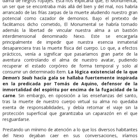
dama de negros ropajes. Esta nos explicaría que, El Monumental,
un ser que se encontraba más allá del bien y del mal, nos habría
arrancado de las frías zarpas de la muerte aludiendo nuestro gran
potencial como cazador de demonios. Bajo el pretexto de
facilitarnos dicho cometido, El Monumental se habría tomado
además la libertad de vincular nuestra alma a un bastión
interdimensional denominado Nexo. Este se encargaría
principalmente de impedir que nuestra esencia inmaterial
desapareciera tras la muerte física del cuerpo. Lo que, a efectos
prácticos, venía a significar que pasaríamos gran parte de la
aventura controlando el alma de nuestro avatar, pudiendo
recuperar el estado corpóreo de forma temporal y solo al
consumir un determinado ítem.
La lógica existencial de la que
Demon’s Souls
hacía gala se hallaba fuertemente inspirada
en la predicada por Tomás de Aquino, defensor de la
inmortalidad del espíritu por encima de la fugacidad de la
carne
. Sin embargo, en oposición a las enseñanzas del santo,
tras la muerte de nuestro cuerpo virtual su alma no quedaba
exenta de responsabilidades, y debía retomar el viaje sin la
protección superficial que garantizaba un caparazón en el que
resguardarse.
Prestando un mínimo de atención a lo que los diversos habitantes
del Nexo dejaban caer en sus conversaciones, iríamos