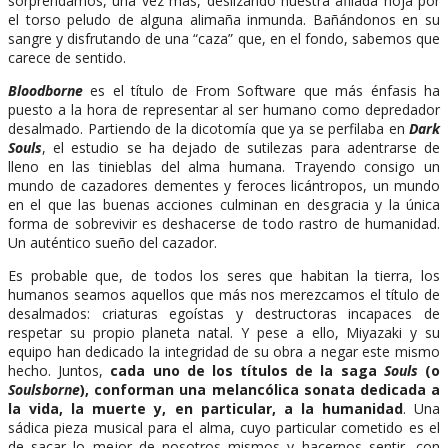
sorprendamos, una vez más, deslizando nuestra afilada hoja por
el torso peludo de alguna alimaña inmunda. Bañándonos en su
sangre y disfrutando de una “caza” que, en el fondo, sabemos que
carece de sentido.
Bloodborne
es el título de From Software que más énfasis ha
puesto a la hora de representar al ser humano como depredador
desalmado. Partiendo de la dicotomía que ya se perfilaba en
Dark
Souls
, el estudio se ha dejado de sutilezas para adentrarse de
lleno en las tinieblas del alma humana. Trayendo consigo un
mundo de cazadores dementes y feroces licántropos, un mundo
en el que las buenas acciones culminan en desgracia y la única
forma de sobrevivir es deshacerse de todo rastro de humanidad.
Un auténtico sueño del cazador.
Es probable que, de todos los seres que habitan la tierra, los
humanos seamos aquellos que más nos merezcamos el título de
desalmados: criaturas egoístas y destructoras incapaces de
respetar su propio planeta natal. Y pese a ello, Miyazaki y su
equipo han dedicado la integridad de su obra a negar este mismo
hecho. Juntos,
cada uno de los títulos de la saga
Souls
(o
Soulsborne
), conforman una melancólica sonata dedicada a
la vida, la muerte y, en particular, a la humanidad
. Una
sádica pieza musical para el alma, cuyo particular cometido es el
de sacar lo mejor de nosotros mismos y hacernos sentir, con