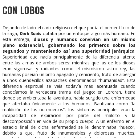
CON LOBOS
Dejando de lado el cariz religioso del que partía el primer título de
la saga,
Dark Souls
optaba por un enfoque algo más humano. En
esta entrega,
dioses y humanos convivían en un mismo
plano existencial, gobernando los primeros sobre los
segundos y manteniendo así una superioridad jerárquica
.
Superioridad que nacía principalmente de la diferencia latente
entre las almas de ambos seres: mientras que las de los dioses
eran vigorosas y radiantes como el mismísimo astro rey, las
humanas poseían un brillo apagado y ceniciento, fruto de albergar
a unos duendecillos azabaches denominados “humanidad”. Esta
diferencia espiritual se veía todavía más acentuada cuando
conocíamos la verdadera trama del juego: en Lordran, tierra
donde se ambientaba la aventura, había surgido una enfermedad
que afectaba únicamente a los humanos. Bautizada como “la
maldición de los no-muertos”, los síntomas principales eran la
incapacidad de expiración por parte del maldito y la
descomposición en vida de su propio cuerpo. A un enfermo en el
estadio final de dicha enfermedad se le denominaba “hueco”,
debido a que, fruto de innumerables y dolorosas muertes,