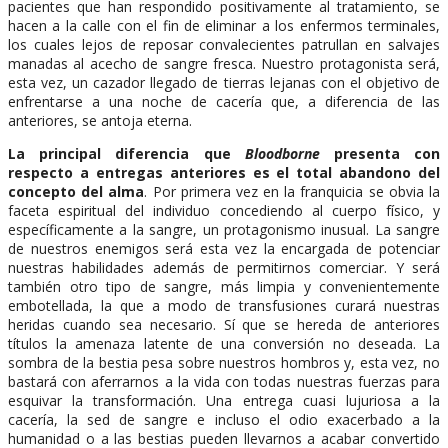
pacientes que han respondido positivamente al tratamiento, se
hacen a la calle con el fin de eliminar a los enfermos terminales,
los cuales lejos de reposar convalecientes patrullan en salvajes
manadas al acecho de sangre fresca. Nuestro protagonista será,
esta vez, un cazador llegado de tierras lejanas con el objetivo de
enfrentarse a una noche de cacería que, a diferencia de las
anteriores, se antoja eterna.
La principal diferencia que
Bloodborne
presenta con
respecto a entregas anteriores es el total abandono del
concepto del alma
. Por primera vez en la franquicia se obvia la
faceta espiritual del individuo concediendo al cuerpo físico, y
específicamente a la sangre, un protagonismo inusual. La sangre
de nuestros enemigos será esta vez la encargada de potenciar
nuestras habilidades además de permitirnos comerciar. Y será
también otro tipo de sangre, más limpia y convenientemente
embotellada, la que a modo de transfusiones curará nuestras
heridas cuando sea necesario. Sí que se hereda de anteriores
títulos la amenaza latente de una conversión no deseada. La
sombra de la bestia pesa sobre nuestros hombros y, esta vez, no
bastará con aferrarnos a la vida con todas nuestras fuerzas para
esquivar la transformación. Una entrega cuasi lujuriosa a la
cacería, la sed de sangre e incluso el odio exacerbado a la
humanidad o a las bestias pueden llevarnos a acabar convertido