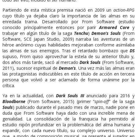
Partiendo de esta mística premisa nació en 2009 un
action-RPG
cuyo título ya dejaba claro la importancia de las almas en su
enredada trama. Desarrollado por From Software (estudio
conocido principalmente entonces por parir
Armored Core
y
trabajar en algún título de la saga
Tenchu
)
Demon’s Souls
(From
Software, SCE Japan Studio, 2009) narraba las aventuras de un
héroe anónimo cuyas habilidades mejoraban conforme asimilaba
las almas de sus enemigos. Tras el retardado bombazo que
DS
supuso, From quiso aprovechar la estela de su anterior título y,
dos años más tarde, sacó al mercado
Dark Souls
(From Software,
2011), sucesor espiritual de
Demon’s
. Una vez más las almas eran
las protagonistas indiscutibles en este título de acción en tercera
persona que volvió a ser aclamado de forma unánime por la
crítica.
Ya en la actualidad, con
Dark Souls III
anunciado para 2016 y
Bloodborne
(From Software, 2015) (primer “
spin-off
” de la saga
Souls
) publicado durante el pasado mes de marzo, nadie pone en
duda que From Software haya dado con una increíble mena de
genialidad. La consolidación de la franquicia ha permitido al
estudio nipón profundizar en la problemática del alma humana y
expandir, con cada nuevo título, su complejo universo. Universo
que, a modo de composición musical, se presenta al jugador en