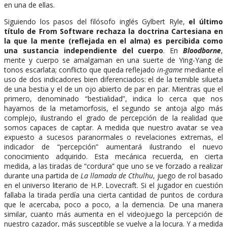
en una de ellas.
Siguiendo los pasos del filósofo inglés Gylbert Ryle,
el último
título de From Software rechaza la doctrina Cartesiana en
la que la mente (reflejada en el alma) es percibida como
una sustancia independiente del cuerpo
. En
Bloodborne
,
mente y cuerpo se amalgaman en una suerte de Ying-Yang de
tonos escarlata; conflicto que queda reflejado
in-game
mediante el
uso de dos indicadores bien diferenciados: el de la temible silueta
de una bestia y el de un ojo abierto de par en par. Mientras que el
primero, denominado “bestialidad”, indica lo cerca que nos
hayamos de la metamorfosis, el segundo se antoja algo más
complejo, ilustrando el grado de percepción de la realidad que
somos capaces de captar. A medida que nuestro avatar se vea
expuesto a sucesos paranormales o revelaciones extremas, el
indicador de “percepción” aumentará ilustrando el nuevo
conocimiento adquirido. Esta mecánica recuerda, en cierta
medida, a las tiradas de “cordura” que uno se ve forzado a realizar
durante una partida de
La llamada de Cthulhu
, juego de rol basado
en el universo literario de H.P. Lovecraft. Si el jugador en cuestión
fallaba la tirada perdía una cierta cantidad de puntos de cordura
que le acercaba, poco a poco, a la demencia. De una manera
similar, cuanto más aumenta en el videojuego la percepción de
nuestro cazador, más susceptible se vuelve a la locura. Y a medida