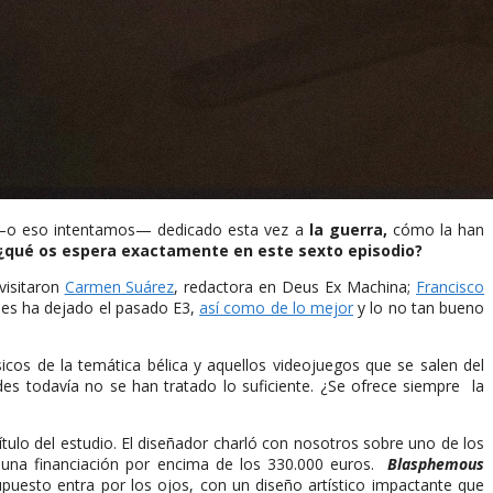
 —o eso intentamos— dedicado esta vez a
la guerra,
cómo la han
¿qué os espera exactamente en este sexto episodio?
visitaron
Carmen Suárez
, redactora en Deus Ex Machina;
Francisco
les ha dejado el pasado E3,
así como de lo mejor
y lo no tan bueno
os de la temática bélica y aquellos videojuegos que se salen del
es todavía no se han tratado lo suficiente. ¿Se ofrece siempre la
ítulo del estudio. El diseñador charló con nosotros sobre uno de los
 una financiación por encima de los 330.000 euros.
Blasphemous
puesto entra por los ojos, con un diseño artístico impactante que