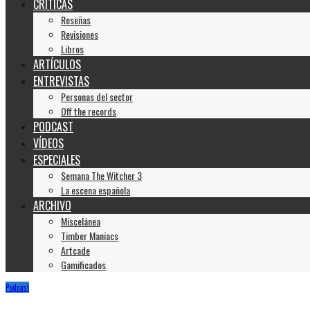
CRÍTICAS
Reseñas
Revisiones
Libros
ARTÍCULOS
ENTREVISTAS
Personas del sector
Off the records
PODCAST
VÍDEOS
ESPECIALES
Semana The Witcher 3
La escena española
ARCHIVO
Miscelánea
Timber Maniacs
Artcade
Gamificados
Podcast