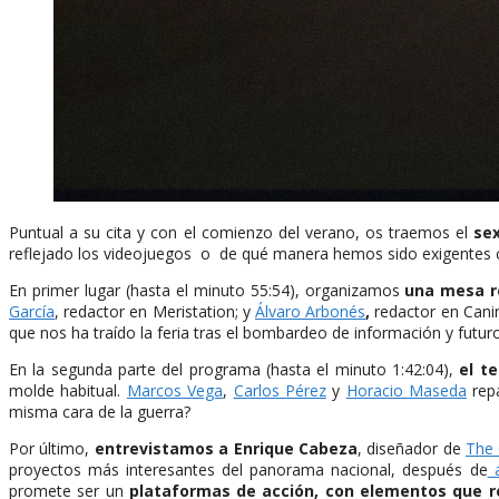
Puntual a su cita y con el comienzo del verano, os traemos el
se
reflejado los videojuegos o de qué manera hemos sido exigentes c
En primer lugar (hasta el minuto 55:54), organizamos
una mesa 
García
, redactor en Meristation; y
Álvaro Arbonés
,
redactor en Cani
que nos ha traído la feria tras el bombardeo de información y futur
En la segunda parte del programa (hasta el minuto 1:42:04),
el t
molde habitual.
Marcos Vega
,
Carlos Pérez
y
Horacio Maseda
repa
misma cara de la guerra?
Por último,
entrevistamos a Enrique Cabeza
, diseñador de
The
proyectos más interesantes del panorama nacional, después de
a
promete ser un
plataformas de acción, con elementos que r