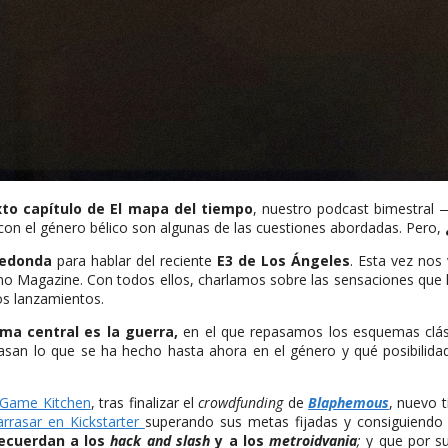
xto capítulo de El mapa del tiempo
, nuestro podcast bimestral
on el género bélico son algunas de las cuestiones abordadas. Pero,
redonda
para hablar del reciente
E3 de Los Ángeles
. Esta vez nos 
no Magazine. Con todos ellos, charlamos sobre las sensaciones que 
os lanzamientos.
ema central es la guerra,
en el que repasamos los esquemas clásic
san lo que se ha hecho hasta ahora en el género y qué posibilidad
 Game Kitchen
, tras finalizar el
crowdfunding
de
Blaphemous
, nuevo t
rrasar en Kickstarter
superando sus metas fijadas y consiguiendo
ecuerdan a los
hack and slash
y a los
metroidvania
;
y que por su