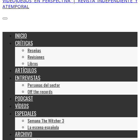
VIDEOJUEGOS EN PERSPECTIVA | REVISTA INDEPENDIENTE Y
ATEMPORAL
INICIO
CRÍTICAS
Reseñas
Revisiones
Libros
ARTÍCULOS
ENTREVISTAS
Personas del sector
Off the records
PODCAST
VÍDEOS
ESPECIALES
Semana The Witcher 3
La escena española
ARCHIVO