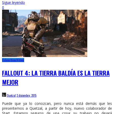
Sigue leyendo
0
Videocríticas
Vídeos
FALLOUT 4: LA TIERRA BALDÍA ES LA TIERRA
MEJOR
Quetzal
3 diciembre, 2015
Puede que ya lo conozcan, pero nunca está demás que les
presentemos a Quetzal, a partir de hoy, nuevo colaborador de
Start. Estamos seguros de una cosa: su trabajo no dejará