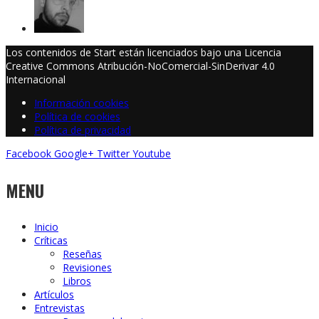
Los contenidos de Start están licenciados bajo una Licencia
Creative Commons Atribución-NoComercial-SinDerivar 4.0
Internacional
Información cookies
Política de cookies
Política de privacidad
Facebook
Google+
Twitter
Youtube
MENU
Inicio
Críticas
Reseñas
Revisiones
Libros
Artículos
Entrevistas