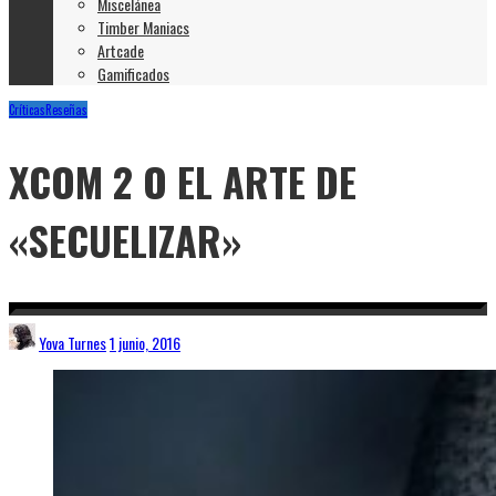
Miscelánea
Timber Maniacs
Artcade
Gamificados
Críticas
Reseñas
XCOM 2 O EL ARTE DE
«SECUELIZAR»
Yova Turnes
1 junio, 2016