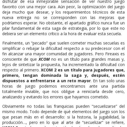
disfrutar de esa inmejorable sensación de ver nuestro juego
favorito con una mejor cara. Aún peor, la optimización del juego
deja mucho que desear, y los requerimientos técnicos de esta
nueva entrega no se corresponden con las mejoras que
podríamos esperar. No obstante, el apartado gráfico nunca fue un
pilar fundamental de esta saga de estrategia, por lo que este no
debiera ser un elemento crítico a la hora de evaluar esta secuela.
Finalmente, un “pecado” que suelen cometer muchas secuelas es
simplificar o rebajar la dificultad respecto a su predecesor con el
fin alcanzar una mayor comunidad de jugadores. Pero Fireaxis es
consciente de que
XCOM
no es un título para grandes masas y,
lejos de sintetizar la propuesta, ha incrementado la dificultad con
respecto al primero.
XCOM 2 es un título para jugadores que,
primero, tengan dominada la saga y, después, estén
dispuestos a enfrentarse a un reto mayor
. En tan solo unas
horas de juego podemos encontrarnos ante una partida
totalmente inviable, que nos obligue a reiniciarla desde cero,
analizando y evitando los errores que hayamos cometido.
Obviamente no todas las franquicias pueden “secuelizarse” del
mismo modo. Todo depende de qué elementos del juego son los
que pesan más en el desarrollo: si la historia, la jugabilidad, la
producción…, pero en lo que al arte de “secuelizar” se refiere,