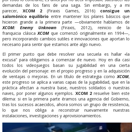
demandas de los fans de una saga. Sin embargo, y a mi
parecer,
XCOM 2
(Firaxis Games, 2016)
consigue un
salomónico equilibrio
entre mantener los pilares básicos que
hicieron grande a la primera parte —obviamente hablamos de
XCOM: Enemy Unknown
(Firaxis, 2012), reinicio de la
franquicia clásica
XCOM
que comenzó originalmente en 1994—,
pero incorporando cambios sutiles e innovaciones que aportan lo
necesario para sentir que estamos ante algo nuevo.
El primer punto que debe resolver una secuela es hallar «la
excusa” para obligarnos a comenzar de nuevo. Hoy en día casi
todos los videojuegos basan su jugabilidad en una cierta
evolución del personaje: en el propio progreso y en la adquisición
de ventajas o mejoras. En un título de estrategia como
XCOM
,
este progreso se aplica a varias capas de la jugabilidad, que en la
práctica afectan a nuestra base, nuestros soldados o nuestras
naves, por poner algunos ejemplos.
XCOM 2
resuelve bien este
dilema: si en la primera parte éramos una agencia del Gobierno,
tras los sucesos acaecidos, ahora somos un grupo de resistencia,
lo que nos obliga a reconstruir nuevamente nuestras
instalaciones, investigaciones y aprovisionamientos.