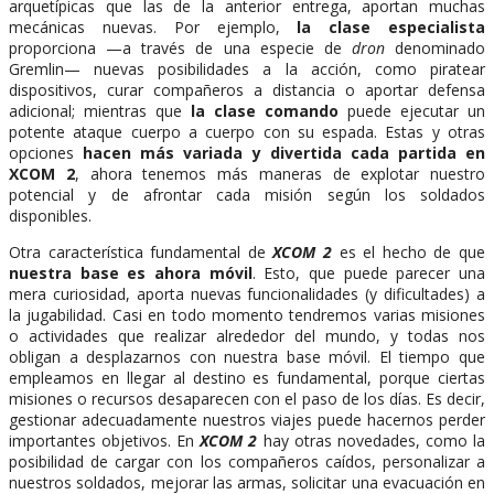
arquetípicas que las de la anterior entrega, aportan muchas
mecánicas nuevas. Por ejemplo,
la clase especialista
proporciona —a través de una especie de
dron
denominado
Gremlin— nuevas posibilidades a la acción, como piratear
dispositivos, curar compañeros a distancia o aportar defensa
adicional; mientras que
la clase comando
puede ejecutar un
potente ataque cuerpo a cuerpo con su espada. Estas y otras
opciones
hacen más variada y divertida cada partida en
XCOM 2
, ahora tenemos más maneras de explotar nuestro
potencial y de afrontar cada misión según los soldados
disponibles.
Otra característica fundamental de
XCOM 2
es el hecho de que
nuestra base es ahora móvil
. Esto, que puede parecer una
mera curiosidad, aporta nuevas funcionalidades (y dificultades) a
la jugabilidad. Casi en todo momento tendremos varias misiones
o actividades que realizar alrededor del mundo, y todas nos
obligan a desplazarnos con nuestra base móvil. El tiempo que
empleamos en llegar al destino es fundamental, porque ciertas
misiones o recursos desaparecen con el paso de los días. Es decir,
gestionar adecuadamente nuestros viajes puede hacernos perder
importantes objetivos.
En
XCOM 2
hay otras novedades, como la
posibilidad de cargar con los compañeros caídos, personalizar a
nuestros soldados, mejorar las armas, solicitar una evacuación en