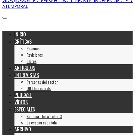
VIDEOJUEGOS EN PERSPECTIVA | REVISTA INDEPENDIENTE Y
ATEMPORAL
INICIO
CRÍTICAS
Reseñas
Revisiones
Libros
ARTÍCULOS
ENTREVISTAS
Personas del sector
Off the records
PODCAST
VÍDEOS
ESPECIALES
Semana The Witcher 3
La escena española
ARCHIVO