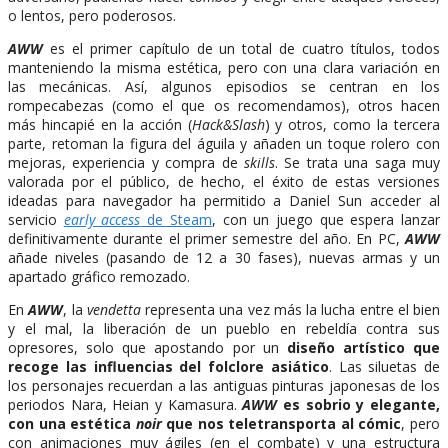
o lentos, pero poderosos.
AWW
es el primer capítulo de un total de cuatro títulos, todos
manteniendo la misma estética, pero con una clara variación en
las mecánicas. Así, algunos episodios se centran en los
rompecabezas (como el que os recomendamos), otros hacen
más hincapié en la acción (
Hack&Slash
) y otros, como la tercera
parte, retoman la figura del águila y añaden un toque rolero con
mejoras, experiencia y compra de
skills
. Se trata una saga muy
valorada por el público, de hecho, el éxito de estas versiones
ideadas para navegador ha permitido a Daniel Sun acceder al
servicio
early access
de Steam
, con un juego que espera lanzar
definitivamente durante el primer semestre del año. En PC,
AWW
añade niveles (pasando de 12 a 30 fases), nuevas armas y un
apartado gráfico remozado.
En
AWW
, la
vendetta
representa una vez más la lucha entre el bien
y el mal, la liberación de un pueblo en rebeldía contra sus
opresores, solo que apostando por un
diseño artístico que
recoge las influencias del folclore asiático
. Las siluetas de
los personajes recuerdan a las antiguas pinturas japonesas de los
periodos Nara, Heian y Kamasura.
AWW
es sobrio y elegante,
con una estética
noir
que nos teletransporta al cómic
, pero
con animaciones muy ágiles (en el combate) y una estructura