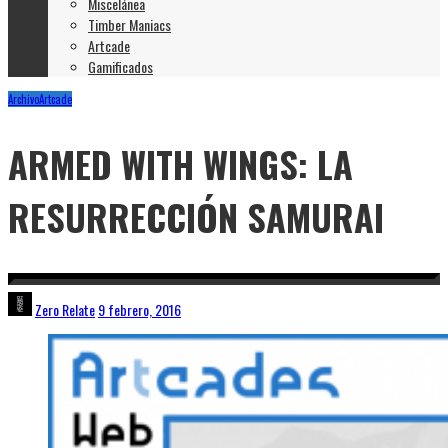
Miscelánea
Timber Maniacs
Artcade
Gamificados
Archivo
Artcade
ARMED WITH WINGS: LA
RESURRECCIÓN SAMURAI
Zero Relate
9 febrero, 2016