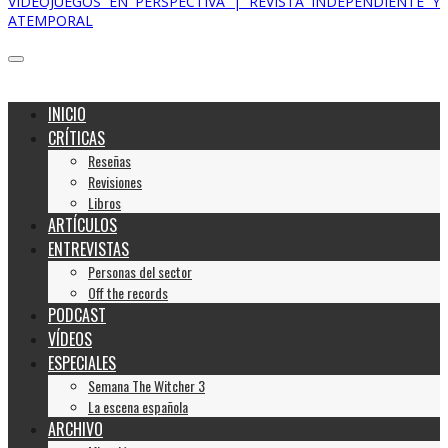
VIDEOJUEGOS EN PERSPECTIVA | REVISTA INDEPENDIENTE Y
ATEMPORAL
INICIO
CRÍTICAS
Reseñas
Revisiones
Libros
ARTÍCULOS
ENTREVISTAS
Personas del sector
Off the records
PODCAST
VÍDEOS
ESPECIALES
Semana The Witcher 3
La escena española
ARCHIVO