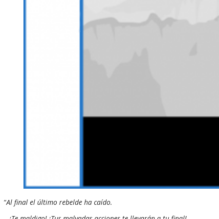
“
Al final el último rebelde ha caído.
– ¡Te maldigo! ¡Tus malvadas acciones te llevarán a tu final!