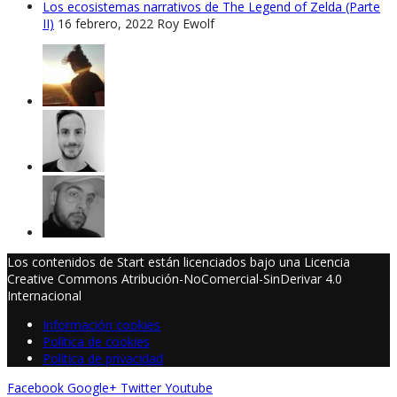
Los ecosistemas narrativos de The Legend of Zelda (Parte
II)
16 febrero, 2022
Roy Ewolf
Los contenidos de Start están licenciados bajo una Licencia
Creative Commons Atribución-NoComercial-SinDerivar 4.0
Internacional
Información cookies
Política de cookies
Política de privacidad
Facebook
Google+
Twitter
Youtube