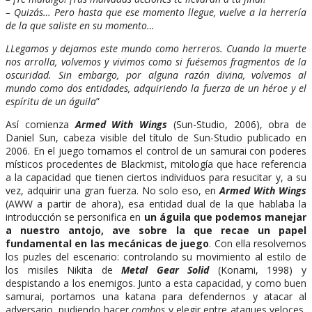
– Quizás… Pero hasta que ese momento llegue, vuelve a la herrería
de la que saliste en su momento…
LLegamos y dejamos este mundo como herreros. Cuando la muerte
nos arrolla, volvemos y vivimos como si fuésemos fragmentos de la
oscuridad. Sin embargo, por alguna razón divina, volvemos al
mundo como dos entidades, adquiriendo la fuerza de un héroe y el
espíritu de un águila
”
Así comienza
Armed With Wings
(Sun-Studio, 2006), obra de
Daniel Sun, cabeza visible del título de Sun-Studio publicado en
2006. En el juego tomamos el control de un samurai con poderes
místicos procedentes de Blackmist, mitología que hace referencia
a la capacidad que tienen ciertos individuos para resucitar y, a su
vez, adquirir una gran fuerza. No solo eso, en
Armed With Wings
(AWW a partir de ahora), esa entidad dual de la que hablaba la
introducción se personifica en
un águila que podemos manejar
a nuestro antojo, ave sobre la que recae un papel
fundamental en las mecánicas de juego
. Con ella resolvemos
los puzles del escenario: controlando su movimiento al estilo de
los misiles Nikita de
Metal Gear Solid
(Konami, 1998) y
despistando a los enemigos. Junto a esta capacidad, y como buen
samurai, portamos una katana para defendernos y atacar al
adversario, pudiendo hacer
combos
y elegir entre ataques veloces,