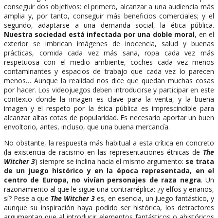
conseguir dos objetivos: el primero, alcanzar a una audiencia más
amplia y, por tanto, conseguir más beneficios comerciales; y el
segundo, adaptarse a una demanda social, la ética pública.
Nuestra sociedad está infectada por una doble moral
, en el
exterior se imbrican imágenes de inocencia, salud y buenas
prácticas, comida cada vez más sana, ropa cada vez más
respetuosa con el medio ambiente, coches cada vez menos
contaminantes y espacios de trabajo que cada vez lo parecen
menos… Aunque la realidad nos dice que quedan muchas cosas
por hacer. Los videojuegos deben introducirse y participar en este
contexto donde la imagen es clave para la venta, y la buena
imagen y el respeto por la ética pública es imprescindible para
alcanzar altas cotas de popularidad. Es necesario aportar un buen
envoltorio, antes, incluso, que una buena mercancía.
No obstante, la respuesta más habitual a esta crítica en concreto
(la existencia de racismo en las representaciones étnicas de
The
Witcher 3
) siempre se inclina hacia el mismo argumento:
se trata
de un juego histórico y en la época representada, en el
centro de Europa, no vivían personajes de raza negra
. Un
razonamiento al que le sigue una contrarréplica: ¿y elfos y enanos,
sí? Pese a que
The Witcher 3
es, en esencia, un juego fantástico, y
aunque su inspiración haya podido ser histórica, los detractores
argumentan que al introducir elementos fantásticos o ahistóricos