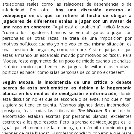
situaciones reales como las relaciones de dependencia o de
inferioridad. Por otro,
hay una discusión externa al
videojuego en sí, que se refiere al hecho de obligar a
jugadores de diferentes etnias a jugar con un avatar de
una raza en concreto
. “Aquí está el problema”, indicó Moosa,
“cuando los jugadores blancos se ven obligados a jugar con
personajes de otras razas, se trata de una ‘imposición’ por
motivos políticos; cuando yo me veo en esa misma situación, es
una cuestión de negocios, como siempre. Y si te quejas es que
estás armando un escándalo movido por motivos políticos”. Para
Moosa, “este argumento da un poco de miedo cuando se analiza:
el único modo que tienen los juegos de evitar esos motivos
políticos es hacer como si las personas de color no existiesen”.
Según Moosa, la inexistencia de una crítica o debate
acerca de esta problemática es debido a la hegemonía
blanca en los medios de divulgación e información
, donde
esta discusión no es que se esconda o se evite, sino que ni tan
siquiera se tiene en cuenta. “Veamos algunos datos incómodos”,
prosiguió, “casi todas las críticas de
The Witcher 3
que me he
encontrado estaban escritas por personas blancas, excelentes
escritores a los que respeto. Pero la prensa de videojuegos es, al
igual que el mundo de la tecnología, un ámbito dominado por
varones de raza blanca”. El profesor concluyó con ironía que “este