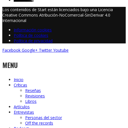
Los contenidos de Start están licenciados bajo una Licencia
Creative Commons Atribución-NoComercial-SinDerivar 4.0
Internacional
Información cookies
Política de cookies
Política de privacidad
Facebook
Google+
Twitter
Youtube
MENU
Inicio
Críticas
Reseñas
Revisiones
Libros
Artículos
Entrevistas
Personas del sector
Off the records