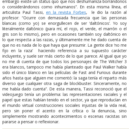
embargo existe un status quo que nos deshumaniza borrándonos
o considerándonos como inhumanos”. En esta misma línea, el
articulista Paul Tassi,
en la revista Forbes
, le dio la razón al
profesor: “Ocurre con demasiada frecuencia que las personas
blancas (como yo) se enorgullecen de ser ‘daltónicos’. Yo soy
literalmente daltónico (para mí, el rojo, el verde, el marrón o el
gris son lo mismo), pero en ocasiones también soy daltónico en
lo que respecta a las razas, y últimamente me he dado cuenta de
que no es nada de lo que haya que presumir. La gente dice ‘no me
fijo en la raza’ haciendo referencia a su supuesto carácter
incluyente, y suele ser más cierto de lo que parece. Al igual que yo
no me di cuenta de que todos los personajes de The Witcher 3
era blancos, tampoco me había planteado que Paul Walker había
sido el único blanco en las películas de Fast and Furious durante
años hasta que alguien me comentó: la saga tenía el reparto más
diverso que cualquier otra saga de blockbuster. Sinceramente, no
me había dado cuenta”. De esta manera, Tassi reconoció que el
videojuego tenía un problema: las representaciones raciales y el
papel que estas habían tenido en el sector, ya que reproducían en
el mundo virtual construcciones sociales injustas de la vida real,
pero sin poner el acento en la crítica o la denuncia, sino
simplemente mostrando acontecimientos o escenas racistas sin
pararse a pensar o reflexionar.