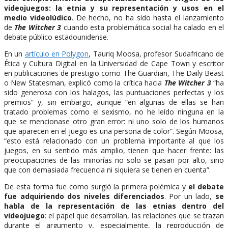
videojuegos: la etnia y su representación y usos en el
medio videolúdico
. De hecho, no ha sido hasta el lanzamiento
de
The Witcher 3
cuando esta problemática social ha calado en el
debate público estadounidense.
En un
artículo en Polygon
, Tauriq Moosa, profesor Sudafricano de
Ética y Cultura Digital en la Universidad de Cape Town y escritor
en publicaciones de prestigio como The Guardian, The Daily Beast
o New Statesman, explicó como la crítica hacia
The Witcher 3
“ha
sido generosa con los halagos, las puntuaciones perfectas y los
premios” y, sin embargo, aunque “en algunas de ellas se han
tratado problemas como el sexismo, no he leído ninguna en la
que se mencionase otro gran error: ni uno solo de los humanos
que aparecen en el juego es una persona de color”. Según Moosa,
“esto está relacionado con un problema importante al que los
juegos, en su sentido más amplio, tienen que hacer frente: las
preocupaciones de las minorías no solo se pasan por alto, sino
que con demasiada frecuencia ni siquiera se tienen en cuenta”.
De esta forma fue como surgió la primera polémica y
el debate
fue adquiriendo dos niveles diferenciados
. Por un lado,
se
habla de la representación de las etnias dentro del
videojuego
: el papel que desarrollan, las relaciones que se trazan
durante el argumento y, especialmente, la reproducción de