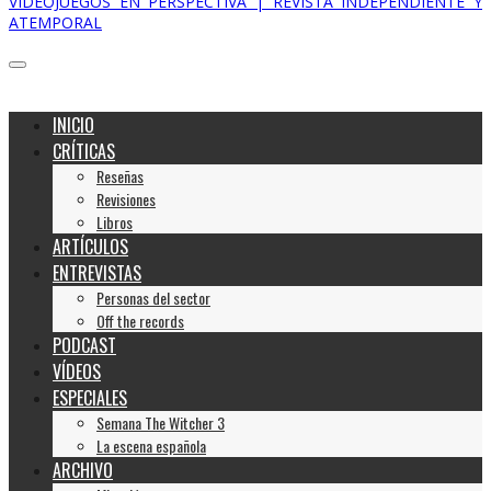
VIDEOJUEGOS EN PERSPECTIVA | REVISTA INDEPENDIENTE Y
ATEMPORAL
INICIO
CRÍTICAS
Reseñas
Revisiones
Libros
ARTÍCULOS
ENTREVISTAS
Personas del sector
Off the records
PODCAST
VÍDEOS
ESPECIALES
Semana The Witcher 3
La escena española
ARCHIVO