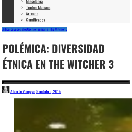
Miscelánea
Timber Maniacs
Artcade
Gamificados
Artículos
Especiales
Opinión
Semana The Witcher 3
POLÉMICA: DIVERSIDAD
ÉTNICA EN THE WITCHER 3
Alberto Venegas
8 octubre, 2015