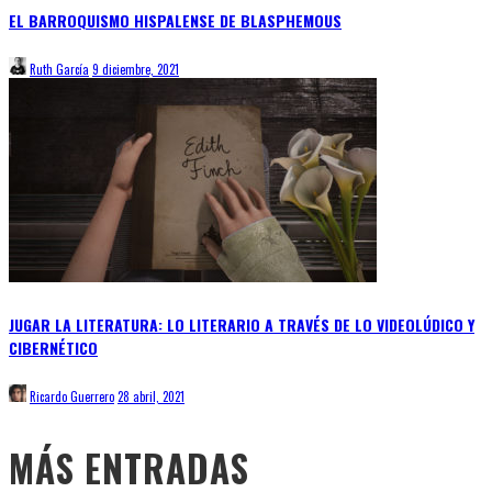
EL BARROQUISMO HISPALENSE DE BLASPHEMOUS
Ruth García
9 diciembre, 2021
JUGAR LA LITERATURA: LO LITERARIO A TRAVÉS DE LO VIDEOLÚDICO Y
CIBERNÉTICO
Ricardo Guerrero
28 abril, 2021
MÁS ENTRADAS