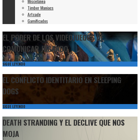
Miscelánea
Timber Maniacs
Artcade
Gamificados
EL PODER DE LOS VIDEOJUEGOS DE
COMUNICAR JUGANDO
SIGUE LEYENDO
EL CONFLICTO IDENTITARIO EN SLEEPING
DOGS
SIGUE LEYENDO
DEATH STRANDING Y EL DECLIVE QUE NOS
MOJA