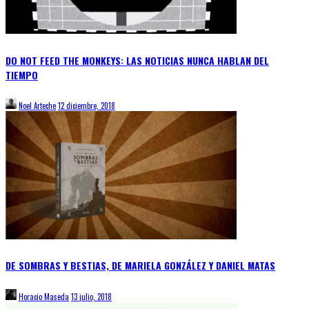
DO NOT FEED THE MONKEYS: LAS NOTICIAS NUNCA HABLAN DEL
TIEMPO
Noel Arteche
12 diciembre, 2018
DE SOMBRAS Y BESTIAS, DE MARIELA GONZÁLEZ Y DANIEL MATAS
Horacio Maseda
13 julio, 2018