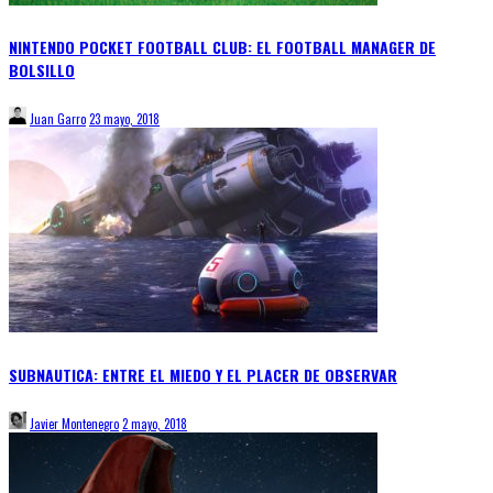
NINTENDO POCKET FOOTBALL CLUB: EL FOOTBALL MANAGER DE
BOLSILLO
Juan Garro
23 mayo, 2018
SUBNAUTICA: ENTRE EL MIEDO Y EL PLACER DE OBSERVAR
Javier Montenegro
2 mayo, 2018