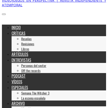
VIDEOJUEGOS EN PERSPECTIVA | REVISTA INDEPENDIENTE Y
ATEMPORAL
INICIO
CRÍTICAS
Reseñas
Revisiones
Libros
ARTÍCULOS
ENTREVISTAS
Personas del sector
Off the records
PODCAST
VÍDEOS
ESPECIALES
Semana The Witcher 3
La escena española
ARCHIVO