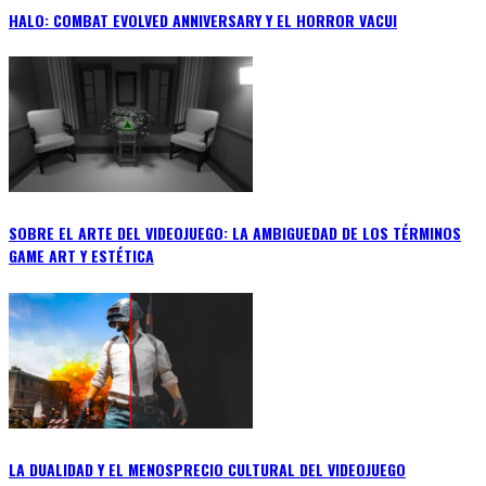
HALO: COMBAT EVOLVED ANNIVERSARY Y EL HORROR VACUI
SOBRE EL ARTE DEL VIDEOJUEGO: LA AMBIGUEDAD DE LOS TÉRMINOS
GAME ART Y ESTÉTICA
LA DUALIDAD Y EL MENOSPRECIO CULTURAL DEL VIDEOJUEGO