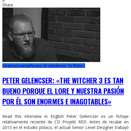
Share
Entrevistas
Especiales
Personas del sector
Semana The Witcher 3
PETER GELENCSER: «THE WITCHER 3 ES TAN
BUENO PORQUE EL LORE Y NUESTRA PASIÓN
POR ÉL SON ENORMES E INAGOTABLES»
Read this interview in English Peter Gelencser es un fichaje
relativamente reciente de CD Projekt RED. Antes de recalar en
2013 en el estudio polaco, el actual Senior Level Designer trabajó