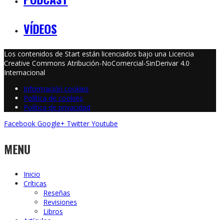
VÍDEOS
Los contenidos de Start están licenciados bajo una Licencia
Creative Commons Atribución-NoComercial-SinDerivar 4.0
Internacional
Información cookies
Política de cookies
Política de privacidad
Facebook
Google+
Twitter
Youtube
MENU
Inicio
Críticas
Reseñas
Revisiones
Libros