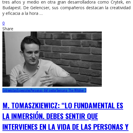
tres años y medio en otra gran desarrolladora como Crytek, en
Budapest. De Gelencser, sus compañeros destacan la creatividad
y eficacia a la hora …
0
Share
Entrevistas
Especiales
Personas del sector
Semana The Witcher 3
M. TOMASZKIEWICZ: “LO FUNDAMENTAL ES
LA INMERSIÓN. DEBES SENTIR QUE
INTERVIENES EN LA VIDA DE LAS PERSONAS Y