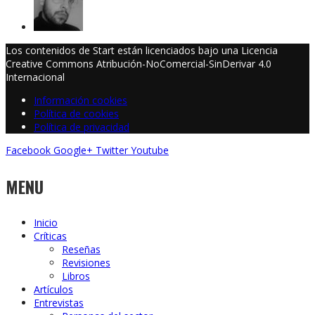
Los contenidos de Start están licenciados bajo una Licencia
Creative Commons Atribución-NoComercial-SinDerivar 4.0
Internacional
Información cookies
Política de cookies
Política de privacidad
Facebook
Google+
Twitter
Youtube
MENU
Inicio
Críticas
Reseñas
Revisiones
Libros
Artículos
Entrevistas