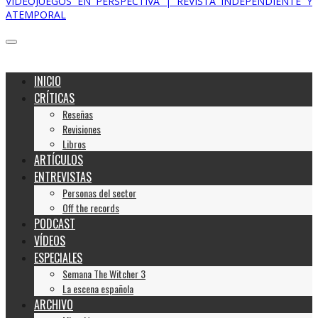
VIDEOJUEGOS EN PERSPECTIVA | REVISTA INDEPENDIENTE Y
ATEMPORAL
INICIO
CRÍTICAS
Reseñas
Revisiones
Libros
ARTÍCULOS
ENTREVISTAS
Personas del sector
Off the records
PODCAST
VÍDEOS
ESPECIALES
Semana The Witcher 3
La escena española
ARCHIVO