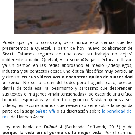
Puede que ya lo conozcan, pero nunca está demás que les
presentemos a Quetzal, a partir de hoy, nuevo colaborador de
Start
. Estamos seguros de una cosa: su trabajo no dejará
indiferente a nadie. Quetzal, y su serie «Ovejas eléctricas», llevan
ya un tiempo en las redes abordando el medio (videojuegos,
industria y su contexto) desde una óptica filosófica muy particular
y directa:
en sus vídeos vas a encontrar quilos de sinceridad
e ironía
. No se lo crean del todo, pero háganle caso, porque
detrás de toda esa ira, pesimismo y sarcasmo que desprenden
sus textos e imágenes «malintencionadas», se esconde una crítica
honrada, espontánea y sobre todo genuina. Si vivían ajenos a sus
vídeos, les recomendamos que revisen su serie sobre la segunda
parte de la saga
Silent Hill
o su disertación sobre
la banalidad del
mal
de Hannah Arendt.
Hoy nos habla de
Fallout 4
(Bethesda Softwork, 2015) y de
porque la vida en el yermo es la mejor vida
. Por el camino