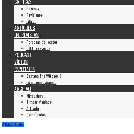
CRÍTICAS
Reseñas
Revisiones
Libros
ARTÍCULOS
ENTREVISTAS
Personas del sector
Off the records
PODCAST
VÍDEOS
ESPECIALES
Semana The Witcher 3
La escena española
ARCHIVO
Miscelánea
Timber Maniacs
Artcade
Gamificados
Artículos
Opinión