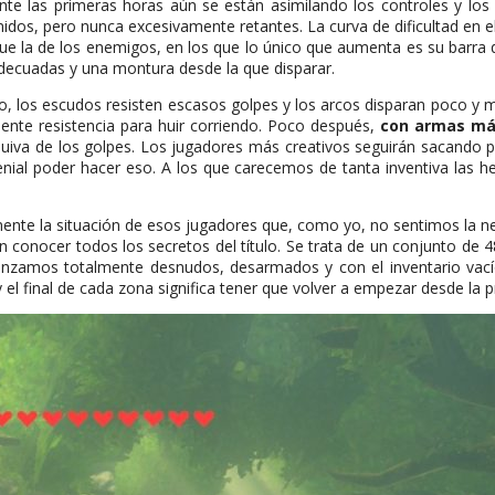
e las primeras horas aún se están asimilando los controles y los lí
enidos, pero nunca excesivamente retantes. La curva de dificultad en
que la de los enemigos, en los que lo único que aumenta es su barra d
decuadas y una montura desde la que disparar.
, los escudos resisten escasos golpes y los arcos disparan poco y mal
ciente resistencia para huir corriendo. Poco después,
con armas más
esquiva de los golpes. Los jugadores más creativos seguirán sacando 
ial poder hacer eso. A los que carecemos de tanta inventiva las he
amente la situación de esos jugadores que, como yo, no sentimos la 
nocer todos los secretos del título. Se trata de un conjunto de 48 sa
zamos totalmente desnudos, desarmados y con el inventario vacío. 
y el final de cada zona significa tener que volver a empezar desde la p