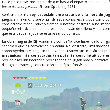
Hace pocos días me enteré de que basta el impacto de una sola fl
busca del arca perdida
(Steven Spielberg, 1981).
Seré sincero:
no soy especialmente creativo a la hora de ju
juegos al máximo, y suelo huir de esos iconos esparcidos como con
considerable tesón, mucho tiempo y notable destreza a los mand
pequeño reto de este tipo, de esos que están de relleno y que con
que esta pequeña joya se está pasando por alto.
La obra magna de Eiji Aonuma y compañía dice haber dado un golpe
esencia y qué es convención en
Zelda
. No obstante, limitándonos
sobrecogedoras vistas, sin un jugador creativo sus mecánicas pued
mecánicas interconectadas tan potente como intuitivo y un
pos de esas innumerables posibilidades de jugabilidad y narrati
diálogo, narrativa y construcción de la épica fantástica.