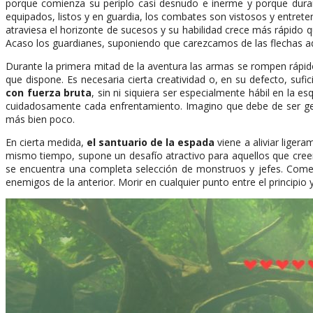
porque comienza su periplo casi desnudo e inerme y porque durant
equipados, listos y en guardia, los combates son vistosos y entret
atraviesa el horizonte de sucesos y su habilidad crece más rápido 
Acaso los guardianes, suponiendo que carezcamos de las flechas a
Durante la primera mitad de la aventura las armas se rompen rápido
que dispone. Es necesaria cierta creatividad o, en su defecto, sufi
con fuerza bruta
, sin ni siquiera ser especialmente hábil en la 
cuidadosamente cada enfrentamiento. Imagino que debe de ser gen
más bien poco.
En cierta medida,
el santuario de la espada
viene a aliviar liger
mismo tiempo, supone un desafío atractivo para aquellos que creen co
se encuentra una completa selección de monstruos y jefes. Comen
enemigos de la anterior. Morir en cualquier punto entre el principio 