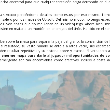
echa ancestral para que cualquier centaleón caiga derrotado en el
gar
. Acabo perdiéndome detalles como estos por eso mismo. Tampo
 salero por los mapas de Ubisoft. Del mismo modo, no tengo especial
os. Son cosas que no me llenan en un videojuego. Ahora bien, mi
sisten en matar a un montón de enemigos del tirón. Ha sido en el sa
 sobre la mesa para separar la paja del grano, la convención de la
 al resultado, su vasto mundo se antoja a ratos vacío, sus escarp
en resultar repetitivas y su historia pobre y escasa. El verdadero 
 enorme mapa para darle al jugador mil oportunidades de con
va emergente son tan encomiables como efectivas; incluso a costa 