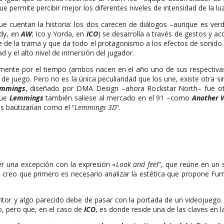
ue permite percibir mejor los diferentes niveles de intensidad de la luz
e cuentan la historia: los dos carecen de diálogos –aunque es verd
ddy, en
AW
; Ico y Yorda, en
ICO
) se desarrolla a través de gestos y a
e de la trama y que da todo el protagonismo a los efectos de sonido
 y el alto nivel de inmersión del jugador.
ente por el tiempo (ambos nacen en el año uno de sus respectivas 
 de juego. Pero no es la única peculiaridad que los une, existe otra s
mmings
, diseñado por DMA Design –ahora Rockstar North– fue otro
que
Lemmings
también saliese al mercado en el 91 –como
Another 
 bautizarían como el “
Lemmings 3D
”.
er una excepción con la expresión «
Look and feel
”, que reúne en un 
, creo que primero es necesario analizar la estética que propone Fu
scritor y algo parecido debe de pasar con la portada de un videojuego. 
, pero que, en el caso de
ICO
, es donde reside una de las claves en 