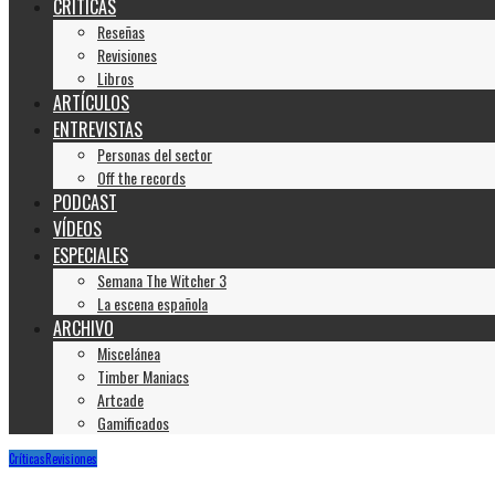
CRÍTICAS
Reseñas
Revisiones
Libros
ARTÍCULOS
ENTREVISTAS
Personas del sector
Off the records
PODCAST
VÍDEOS
ESPECIALES
Semana The Witcher 3
La escena española
ARCHIVO
Miscelánea
Timber Maniacs
Artcade
Gamificados
Críticas
Revisiones