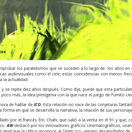
robar los paralelismos que se suceden a lo largo de los años en cualq
cas audiovisuales como el cine, estas coincidencias son menos frec
a la actualidad.
 y se repite diez años después. Como dije, puede que esta particula
 poco más, la idea primigenia con la que nace el juego de Fumito Ue
a hora de hablar de
ICO
. Esta relación no nace de las conjeturas fantást
 forma en que se desarrolla la narrativa, la relación de sus personaj
ado por el francés Éric Chahi, que salió a la venta en el 91 y que,
ico.
AW
destacó por los innovadores gráficos cinematográficos, usa
al igual que la crítica reconoce al Team Ico –equipo desarrollador de