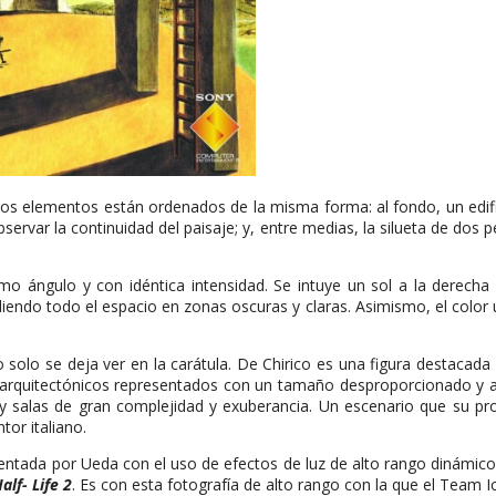
elementos están ordenados de la misma forma: al fondo, un edificio 
bservar la continuidad del paisaje; y, entre medias, la silueta de do
o ángulo y con idéntica intensidad. Se intuye un sol a la derecha 
ndo todo el espacio en zonas oscuras y claras. Asimismo, el color uti
 no solo se deja ver en la carátula. De Chirico es una figura destacad
s arquitectónicos representados con un tamaño desproporcionado y 
es y salas de gran complejidad y exuberancia. Un escenario que su 
or italiano.
sentada por Ueda con el uso de efectos de luz de alto rango dinámic
alf- Life 2
. Es con esta fotografía de alto rango con la que el Team 