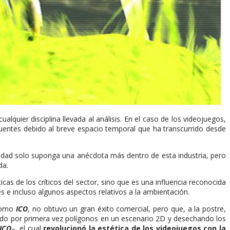
uier disciplina llevada al análisis. En el caso de los videojuegos,
uentes debido al breve espacio temporal que ha transcurrido desde
ridad solo suponga una anécdota más dentro de esta industria, pero
da.
icas de los críticos del sector, sino que es una influencia reconocida
es e incluso algunos aspectos relativos a la ambientación.
 como
ICO
, no obtuvo un gran éxito comercial, pero que, a la postre,
ndo por primera vez polígonos en un escenario 2D y desechando los
ICO
–, el cual
revolucionó la estética de los videojuegos con la