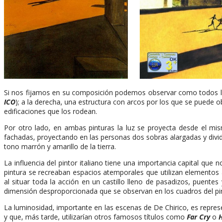
Si nos fijamos en su composición podemos observar como todos los 
ICO
); a la derecha, una estructura con arcos por los que se puede o
edificaciones que los rodean.
Por otro lado, en ambas pinturas la luz se proyecta desde el mism
fachadas, proyectando en las personas dos sobras alargadas y dividie
tono marrón y amarillo de la tierra.
La influencia del pintor italiano tiene una importancia capital que
pintura se recreaban espacios atemporales que utilizan elemento
al situar toda la acción en un castillo lleno de pasadizos, puent
dimensión desproporcionada que se observan en los cuadros del pint
La luminosidad, importante en las escenas de De Chirico, es repre
y que, más tarde, utilizarían otros famosos títulos como
Far Cry
o
H