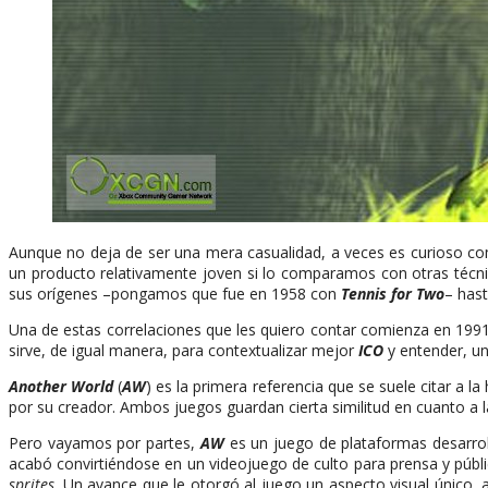
Aunque no deja de ser una mera casualidad, a veces es curioso comp
un producto relativamente joven si lo comparamos con otras técni
sus orígenes –pongamos que fue en 1958 con
Tennis for Two
– hast
Una de estas correlaciones que les quiero contar comienza en 1991
sirve, de igual manera, para contextualizar mejor
ICO
y entender, un
Another World
(
AW
) es la primera referencia que se suele citar a l
por su creador. Ambos juegos guardan cierta similitud en cuanto a la
Pero vayamos por partes,
AW
es un juego de plataformas desarroll
acabó convirtiéndose en un videojuego de culto para prensa y públ
sprites
. Un avance que le otorgó al juego un aspecto visual único, 