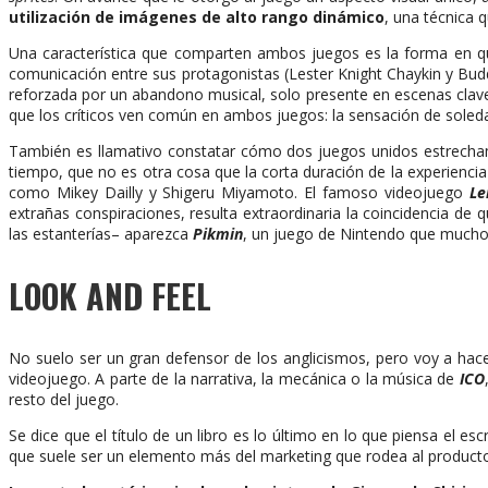
utilización de imágenes de alto rango dinámico
, una técnica q
Una característica que comparten ambos juegos es la forma en qu
comunicación entre sus protagonistas (Lester Knight Chaykin y Bu
reforzada por un abandono musical, solo presente en escenas clav
que los críticos ven común en ambos juegos: la sensación de soledad
También es llamativo constatar cómo dos juegos unidos estrecham
tiempo, que no es otra cosa que la corta duración de la experiencia
como Mikey Dailly y Shigeru Miyamoto. El famoso videojuego
Le
extrañas conspiraciones, resulta extraordinaria la coincidencia de 
las estanterías– aparezca
Pikmin
, un juego de Nintendo que muchos
LOOK AND FEEL
No suelo ser un gran defensor de los anglicismos, pero voy a hac
videojuego. A parte de la narrativa, la mecánica o la música de
ICO
resto del juego.
Se dice que el título de un libro es lo último en lo que piensa el e
que suele ser un elemento más del marketing que rodea al producto