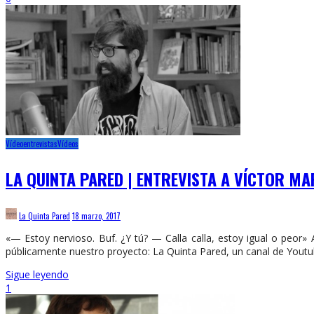
Vídeoentrevistas
Vídeos
LA QUINTA PARED | ENTREVISTA A VÍCTOR MA
La Quinta Pared
18 marzo, 2017
«— Estoy nervioso. Buf. ¿Y tú? — Calla calla, estoy igual o peor»
públicamente nuestro proyecto: La Quinta Pared, un canal de Youtu
Sigue leyendo
1