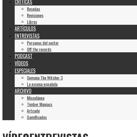
CRÍTICAS
Reseñas
Revisiones
Libros
ARTÍCULOS
ENTREVISTAS
Personas del sector
Off the records
PODCAST
VÍDEOS
ESPECIALES
Semana The Witcher 3
La escena española
ARCHIVO
Miscelánea
Timber Maniacs
Artcade
Gamificados