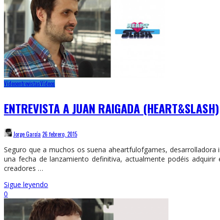
Vídeoentrevistas
Vídeos
ENTREVISTA A JUAN RAIGADA (HEART&SLASH)
Jorge García
26 febrero, 2015
Seguro que a muchos os suena aheartfulofgames, desarrolladora in
una fecha de lanzamiento definitiva, actualmente podéis adquir
creadores …
Sigue leyendo
0