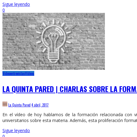
Sigue leyendo
0
Vídeoentrevistas
Vídeos
LA QUINTA PARED | CHARLAS SOBRE LA FORM
La Quinta Pared
4 abril, 2017
En el vídeo de hoy hablamos de la formación relacionada con v
universitarios sobre esta materia. Además, esta proliferación forma
Sigue leyendo
0