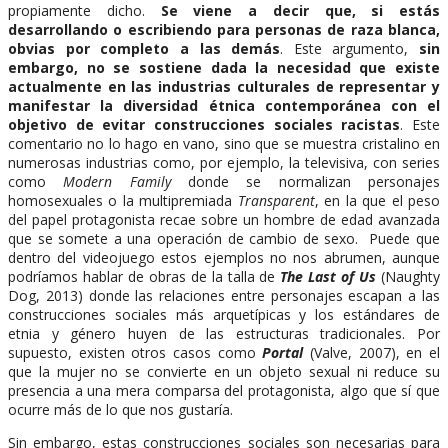
propiamente dicho.
Se viene a decir que, si estás
desarrollando o escribiendo para personas de raza blanca,
obvias por completo a las demás
. Este argumento,
sin
embargo, no se sostiene dada la necesidad que existe
actualmente en las industrias culturales de representar y
manifestar la diversidad étnica contemporánea con el
objetivo de evitar construcciones sociales racistas
. Este
comentario no lo hago en vano, sino que se muestra cristalino en
numerosas industrias como, por ejemplo, la televisiva, con series
como
Modern Family
donde se normalizan personajes
homosexuales o la multipremiada
Transparent
, en la que el peso
del papel protagonista recae sobre un hombre de edad avanzada
que se somete a una operación de cambio de sexo. Puede que
dentro del videojuego estos ejemplos no nos abrumen, aunque
podríamos hablar de obras de la talla de
The Last of Us
(Naughty
Dog, 2013) donde las relaciones entre personajes escapan a las
construcciones sociales más arquetípicas y los estándares de
etnia y género huyen de las estructuras tradicionales. Por
supuesto, existen otros casos como
Portal
(Valve, 2007), en el
que la mujer no se convierte en un objeto sexual ni reduce su
presencia a una mera comparsa del protagonista, algo que sí que
ocurre más de lo que nos gustaría.
Sin embargo, estas construcciones sociales son necesarias para