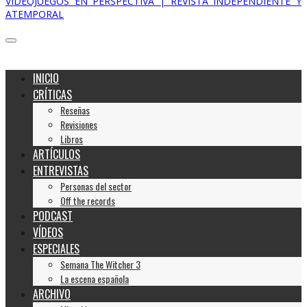
VIDEOJUEGOS EN PERSPECTIVA | REVISTA INDEPENDIENTE Y
ATEMPORAL
INICIO
CRÍTICAS
Reseñas
Revisiones
Libros
ARTÍCULOS
ENTREVISTAS
Personas del sector
Off the records
PODCAST
VÍDEOS
ESPECIALES
Semana The Witcher 3
La escena española
ARCHIVO