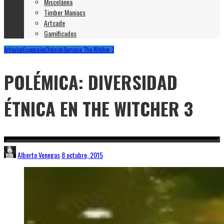
Miscelánea
Timber Maniacs
Artcade
Gamificados
Artículos
Especiales
Opinión
Semana The Witcher 3
POLÉMICA: DIVERSIDAD
ÉTNICA EN THE WITCHER 3
Alberto Venegas
8 octubre, 2015