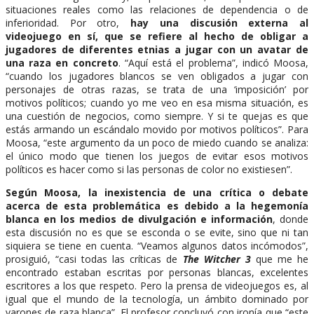
situaciones reales como las relaciones de dependencia o de
inferioridad. Por otro,
hay una discusión externa al
videojuego en sí, que se refiere al hecho de obligar a
jugadores de diferentes etnias a jugar con un avatar de
una raza en concreto
. “Aquí está el problema”, indicó Moosa,
“cuando los jugadores blancos se ven obligados a jugar con
personajes de otras razas, se trata de una ‘imposición’ por
motivos políticos; cuando yo me veo en esa misma situación, es
una cuestión de negocios, como siempre. Y si te quejas es que
estás armando un escándalo movido por motivos políticos”. Para
Moosa, “este argumento da un poco de miedo cuando se analiza:
el único modo que tienen los juegos de evitar esos motivos
políticos es hacer como si las personas de color no existiesen”.
Según Moosa, la inexistencia de una crítica o debate
acerca de esta problemática es debido a la hegemonía
blanca en los medios de divulgación e información
, donde
esta discusión no es que se esconda o se evite, sino que ni tan
siquiera se tiene en cuenta. “Veamos algunos datos incómodos”,
prosiguió, “casi todas las críticas de
The Witcher 3
que me he
encontrado estaban escritas por personas blancas, excelentes
escritores a los que respeto. Pero la prensa de videojuegos es, al
igual que el mundo de la tecnología, un ámbito dominado por
varones de raza blanca”. El profesor concluyó con ironía que “este