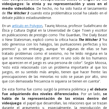
videojuegos: la etnia y su representación y usos en el
medio videolúdico
. De hecho, no ha sido hasta el lanzamiento
de
The Witcher 3
cuando esta problemática social ha calado en el
debate público estadounidense.
En un
artículo en Polygon
, Tauriq Moosa, profesor Sudafricano de
Ética y Cultura Digital en la Universidad de Cape Town y escritor
en publicaciones de prestigio como The Guardian, The Daily Beast
o New Statesman, explicó como la crítica hacia
The Witcher 3
“ha
sido generosa con los halagos, las puntuaciones perfectas y los
premios” y, sin embargo, aunque “en algunas de ellas se han
tratado problemas como el sexismo, no he leído ninguna en la
que se mencionase otro gran error: ni uno solo de los humanos
que aparecen en el juego es una persona de color”. Según Moosa,
“esto está relacionado con un problema importante al que los
juegos, en su sentido más amplio, tienen que hacer frente: las
preocupaciones de las minorías no solo se pasan por alto, sino
que con demasiada frecuencia ni siquiera se tienen en cuenta”.
De esta forma fue como surgió la primera polémica y
el debate
fue adquiriendo dos niveles diferenciados
. Por un lado,
se
habla de la representación de las etnias dentro del
videojuego
: el papel que desarrollan, las relaciones que se trazan
durante el argumento y, especialmente, la reproducción de