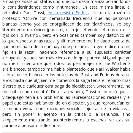
embargo existe un status quo que nos deshumaniza borrándonos
o considerándonos como inhumanos”. En esta misma línea, el
articulista Paul Tassi,
en la revista Forbes
, le dio la razón al
profesor: “Ocurre con demasiada frecuencia que las personas
blancas (como yo) se enorgullecen de ser ‘daltónicos’. Yo soy
literalmente daltónico (para mí, el rojo, el verde, el marrón o el
gris son lo mismo), pero en ocasiones también soy daltónico en
lo que respecta a las razas, y últimamente me he dado cuenta de
que no es nada de lo que haya que presumir. La gente dice ‘no me
fijo en la raza’ haciendo referencia a su supuesto carácter
incluyente, y suele ser más cierto de lo que parece. Al igual que yo
no me di cuenta de que todos los personajes de The Witcher 3
era blancos, tampoco me había planteado que Paul Walker había
sido el único blanco en las películas de Fast and Furious durante
años hasta que alguien me comentó: la saga tenía el reparto más
diverso que cualquier otra saga de blockbuster. Sinceramente, no
me había dado cuenta”. De esta manera, Tassi reconoció que el
videojuego tenía un problema: las representaciones raciales y el
papel que estas habían tenido en el sector, ya que reproducían en
el mundo virtual construcciones sociales injustas de la vida real,
pero sin poner el acento en la crítica o la denuncia, sino
simplemente mostrando acontecimientos o escenas racistas sin
pararse a pensar o reflexionar.