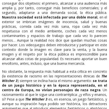
conseguir dos objetivos: el primero, alcanzar a una audiencia más
amplia y, por tanto, conseguir más beneficios comerciales; y el
segundo, adaptarse a una demanda social, la ética pública.
Nuestra sociedad está infectada por una doble moral
, en el
exterior se imbrican imágenes de inocencia, salud y buenas
prácticas, comida cada vez más sana, ropa cada vez más
respetuosa con el medio ambiente, coches cada vez menos
contaminantes y espacios de trabajo que cada vez lo parecen
menos… Aunque la realidad nos dice que quedan muchas cosas
por hacer. Los videojuegos deben introducirse y participar en este
contexto donde la imagen es clave para la venta, y la buena
imagen y el respeto por la ética pública es imprescindible para
alcanzar altas cotas de popularidad. Es necesario aportar un buen
envoltorio, antes, incluso, que una buena mercancía.
No obstante, la respuesta más habitual a esta crítica en concreto
(la existencia de racismo en las representaciones étnicas de
The
Witcher 3
) siempre se inclina hacia el mismo argumento:
se trata
de un juego histórico y en la época representada, en el
centro de Europa, no vivían personajes de raza negra
. Un
razonamiento al que le sigue una contrarréplica: ¿y elfos y enanos,
sí? Pese a que
The Witcher 3
es, en esencia, un juego fantástico, y
aunque su inspiración haya podido ser histórica, los detractores
argumentan que al introducir elementos fantásticos o ahistóricos