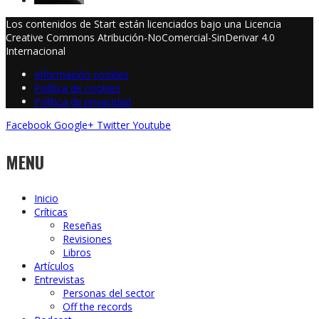
Los contenidos de Start están licenciados bajo una Licencia
Creative Commons Atribución-NoComercial-SinDerivar 4.0
Internacional
Información cookies
Política de cookies
Política de privacidad
Facebook
Google+
Twitter
Youtube
MENU
Inicio
Críticas
Reseñas
Revisiones
Libros
Artículos
Entrevistas
Personas del sector
Off the records