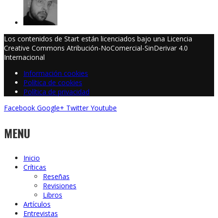
Los contenidos de Start están licenciados bajo una Licencia
Creative Commons Atribución-NoComercial-SinDerivar 4.0
Internacional
Información cookies
Política de cookies
Política de privacidad
Facebook
Google+
Twitter
Youtube
MENU
Inicio
Críticas
Reseñas
Revisiones
Libros
Artículos
Entrevistas