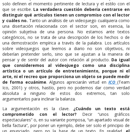
solo definen el momento pertinente de lectura y el estilo con el
que se escribe.
La verdadera cuestión debería centrarse en
distinguir qué artículos tienen un compromiso con el lector
y cuáles no.
Tanto un análisis de un videojuego cualquiera como
una disertación relacionada con el sector son, en esencia, la
opinión subjetiva de una persona. No estamos ante textos
categóricos, no se trata de una descripción de los hechos o de
una demostración empírica a través de la palabra. Los artículos
sobre videojuegos que leemos a diario no son objetivos, ni
deberían pretender serlo, sino que se ajustan a la manera de
pensar y de sentir del autor con relación al producto.
Da igual
que consideremos al videojuego como una disciplina
artística o un artículo de entretenimiento, porque ni el
arte, ni el recreo que proporciona un objeto se puede medir
de forma ecuánime
. Algunos apreciarán virtud en
ICO
(Team
Ico, 2001) y otros, hastío, pero no podemos dar como verdad
absoluta a ninguno de estos dos extremos, tan solo
argumentarlos para inclinar la balanza.
La argumentación es la clave.
¿Cuándo un texto está
comprometido con el lector?
Decir “unos gráficos
espectaculares” o, en su variante pomposa, “un apartado visual de
bella factura”, por poner un ejemplo, debe ser solo el principio de
un enunciado, pero no la base de un texto. En realidad,
el