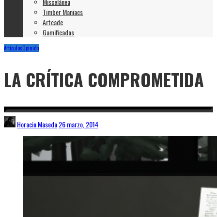
Miscelánea
Timber Maniacs
Artcade
Gamificados
Artículos
Opinión
LA CRÍTICA COMPROMETIDA
Horacio Maseda
26 marzo, 2014