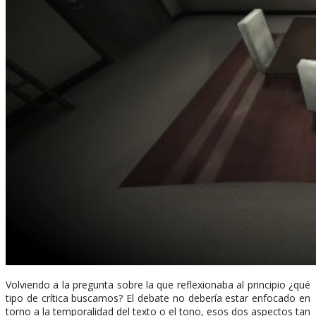
Volviendo a la pregunta sobre la que reflexionaba al principio ¿qué
tipo de crítica buscamos? El debate no debería estar enfocado en
torno a la temporalidad del texto o el tono, esos dos aspectos tan