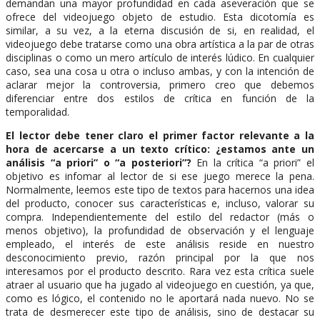
demandan una mayor profundidad en cada aseveración que se
ofrece del videojuego objeto de estudio. Esta dicotomía es
similar, a su vez, a la eterna discusión de si, en realidad, el
videojuego debe tratarse como una obra artística a la par de otras
disciplinas o como un mero artículo de interés lúdico. En cualquier
caso, sea una cosa u otra o incluso ambas, y con la intención de
aclarar mejor la controversia, primero creo que debemos
diferenciar entre dos estilos de crítica en función de la
temporalidad.
El lector debe tener claro el primer factor relevante a la
hora de acercarse a un texto crítico: ¿estamos ante un
análisis “a priori” o “a posteriori”?
En la crítica “a priori” el
objetivo es infomar al lector de si ese juego merece la pena.
Normalmente, leemos este tipo de textos para hacernos una idea
del producto, conocer sus características e, incluso, valorar su
compra. Independientemente del estilo del redactor (más o
menos objetivo), la profundidad de observación y el lenguaje
empleado, el interés de este análisis reside en nuestro
desconocimiento previo, razón principal por la que nos
interesamos por el producto descrito. Rara vez esta crítica suele
atraer al usuario que ha jugado al videojuego en cuestión, ya que,
como es lógico, el contenido no le aportará nada nuevo. No se
trata de desmerecer este tipo de análisis, sino de destacar su