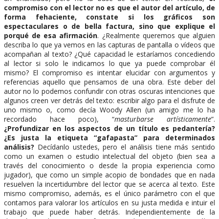
compromiso con el lector no es que el autor del artículo, de
forma fehaciente, constate si los gráficos son
espectaculares o de bella factura, sino que explique el
porqué de esa afirmación
. ¿Realmente queremos que alguien
describa lo que ya vemos en las capturas de pantalla o vídeos que
acompañan al texto? ¿Qué capacidad le estaríamos concediendo
al lector si solo le indicamos lo que ya puede comprobar él
mismo? El compromiso es intentar elucidar con argumentos y
referencias aquello que pensamos de una obra. Este deber del
autor no lo podemos confundir con otras oscuras intenciones que
algunos creen ver detrás del texto: escribir algo para el disfrute de
uno mismo o, como decía Woody Allen (un amigo me lo ha
recordado hace poco), “
masturbarse artísticamente
”.
¿Profundizar en los aspectos de un título es pedantería?
¿Es justa la etiqueta “gafapasta” para determinados
análisis?
Decídanlo ustedes, pero el análisis tiene más sentido
como un examen o estudio intelectual del objeto (bien sea a
través del conocimiento o desde la propia experiencia como
jugador), que como un simple acopio de bondades que en nada
resuelven la incertidumbre del lector que se acerca al texto. Este
mismo compromiso, además, es el único parámetro con el que
contamos para valorar los artículos en su justa medida e intuir el
trabajo que puede haber detrás. Independientemente de la