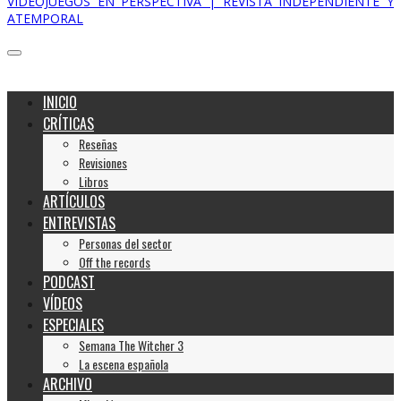
VIDEOJUEGOS EN PERSPECTIVA | REVISTA INDEPENDIENTE Y
ATEMPORAL
INICIO
CRÍTICAS
Reseñas
Revisiones
Libros
ARTÍCULOS
ENTREVISTAS
Personas del sector
Off the records
PODCAST
VÍDEOS
ESPECIALES
Semana The Witcher 3
La escena española
ARCHIVO