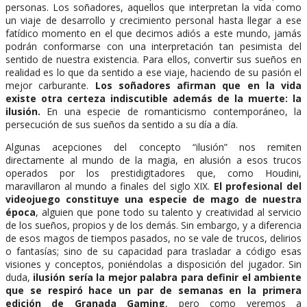
personas. Los soñadores, aquellos que interpretan la vida como
un viaje de desarrollo y crecimiento personal hasta llegar a ese
fatídico momento en el que decimos adiós a este mundo, jamás
podrán conformarse con una interpretación tan pesimista del
sentido de nuestra existencia. Para ellos, convertir sus sueños en
realidad es lo que da sentido a ese viaje, haciendo de su pasión el
mejor carburante.
Los soñadores afirman que en la vida
existe otra certeza indiscutible además de la muerte: la
ilusión.
En una especie de romanticismo contemporáneo, la
persecución de sus sueños da sentido a su día a día.
Algunas acepciones del concepto “ilusión” nos remiten
directamente al mundo de la magia, en alusión a esos trucos
operados por los prestidigitadores que, como Houdini,
maravillaron al mundo a finales del siglo XIX.
El profesional del
videojuego constituye una especie de mago de nuestra
época
, alguien que pone todo su talento y creatividad al servicio
de los sueños, propios y de los demás. Sin embargo, y a diferencia
de esos magos de tiempos pasados, no se vale de trucos, delirios
o fantasías; sino de su capacidad para trasladar a código esas
visiones y conceptos, poniéndolas a disposición del jugador. Sin
duda,
ilusión sería la mejor palabra para definir el ambiente
que se respiró hace un par de semanas en la primera
edición de Granada Gaming
, pero como veremos a