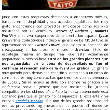
Junto con estas propuestas destinadas a dispositivos móviles,
basadas en la simplicidad y una accesible jugabilidad, fue muy
grato encontrarnos con proyectos ambiciosos como los RPG
mostrados por GuGamesDev (
Stories of Bethem
y
Dunpets
World
) y el survival cooperativo de ambientación espacial
Space
Crew
(Ninja Code Studios). Incluso el género de los MOBA tuvo su
representación con
Twisted Future
, que iniciará su campaña de
crowdfunding
en los próximos meses o
Starriser
, título de
estrategia masiva en tiempo real que está actualmente
preparando su versión beta.
Otro de los grandes placeres que
nos aguardaba en la zona de desarrolladores fue el
certificar el renacimiento de la aventura gráfica
, un género
muy querido pero demasiado específico, orientado a un nicho de
consumidores muy concreto. Los que crecimos con las aventuras
de Lucas y Sierra hemos asistido con enorme resignación a la
indiferencia hacia el género que han mostrado las grandes
compañías en los últimos años. Pero la nueva escena
indie
está
luchando para que el género no desaparezca. El excelente y ya
exitoso
Randal’s Monday
fue uno de los grandes reclamos del
evento, provocando aglomeraciones de público allí donde se