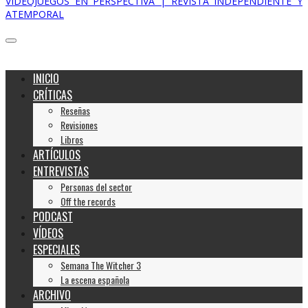
VIDEOJUEGOS EN PERSPECTIVA | REVISTA INDEPENDIENTE Y
ATEMPORAL
INICIO
CRÍTICAS
Reseñas
Revisiones
Libros
ARTÍCULOS
ENTREVISTAS
Personas del sector
Off the records
PODCAST
VÍDEOS
ESPECIALES
Semana The Witcher 3
La escena española
ARCHIVO