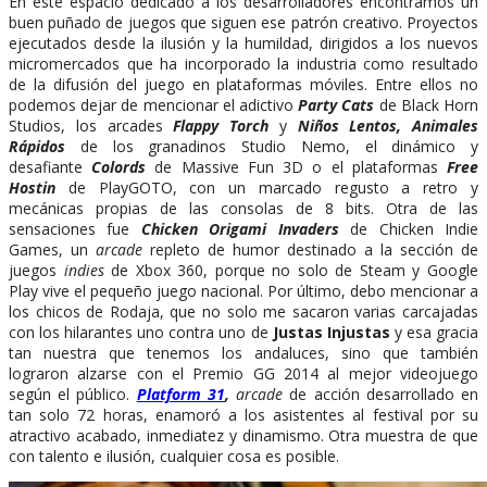
En este espacio dedicado a los desarrolladores encontramos un
buen puñado de juegos que siguen ese patrón creativo. Proyectos
ejecutados desde la ilusión y la humildad, dirigidos a los nuevos
micromercados que ha incorporado la industria como resultado
de la difusión del juego en plataformas móviles. Entre ellos no
podemos dejar de mencionar el adictivo
Party Cats
de Black Horn
Studios, los arcades
Flappy Torch
y
Niños Lentos, Animales
Rápidos
de los granadinos Studio Nemo, el dinámico y
desafiante
Colords
de Massive Fun 3D o el plataformas
Free
Hostin
de PlayGOTO, con un marcado regusto a retro y
mecánicas propias de las consolas de 8 bits. Otra de las
sensaciones fue
Chicken Origami Invaders
de Chicken Indie
Games, un
arcade
repleto de humor destinado a la sección de
juegos
indies
de Xbox 360, porque no solo de Steam y Google
Play vive el pequeño juego nacional. Por último, debo mencionar a
los chicos de Rodaja, que no solo me sacaron varias carcajadas
con los hilarantes uno contra uno de
Justas Injustas
y esa gracia
tan nuestra que tenemos los andaluces, sino que también
lograron alzarse con el Premio GG 2014 al mejor videojuego
según el público.
Platform 31
,
arcade
de acción desarrollado en
tan solo 72 horas, enamoró a los asistentes al festival por su
atractivo acabado, inmediatez y dinamismo. Otra muestra de que
con talento e ilusión, cualquier cosa es posible.