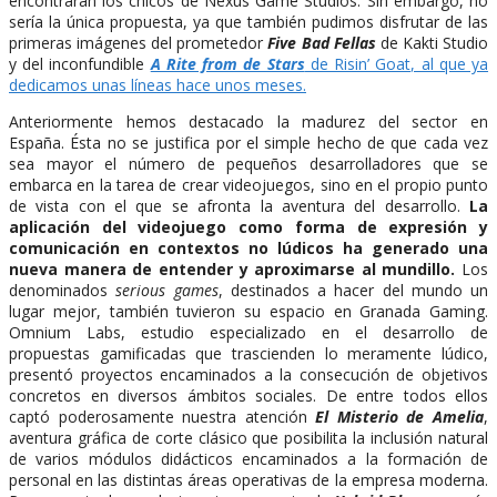
encontraran los chicos de Nexus Game Studios. Sin embargo, no
sería la única propuesta, ya que también pudimos disfrutar de las
primeras imágenes del prometedor
Five Bad Fellas
de Kakti Studio
y del inconfundible
A Rite from de Stars
de Risin’ Goat, al que ya
dedicamos unas líneas hace unos meses.
Anteriormente hemos destacado la madurez del sector en
España. Ésta no se justifica por el simple hecho de que cada vez
sea mayor el número de pequeños desarrolladores que se
embarca en la tarea de crear videojuegos, sino en el propio punto
de vista con el que se afronta la aventura del desarrollo.
La
aplicación del videojuego como forma de expresión y
comunicación en contextos no lúdicos ha generado una
nueva manera de entender y aproximarse al mundillo.
Los
denominados
serious games
, destinados a hacer del mundo un
lugar mejor, también tuvieron su espacio en Granada Gaming.
Omnium Labs, estudio especializado en el desarrollo de
propuestas gamificadas que trascienden lo meramente lúdico,
presentó proyectos encaminados a la consecución de objetivos
concretos en diversos ámbitos sociales. De entre todos ellos
captó poderosamente nuestra atención
El Misterio de Amelia
,
aventura gráfica de corte clásico que posibilita la inclusión natural
de varios módulos didácticos encaminados a la formación de
personal en las distintas áreas operativas de la empresa moderna.