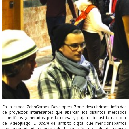
En la citada ZehnGames Developers Zone descubrimos infinidad
de proyectos interesantes que abarcan los distintos mercados
específicos generados por la nueva y pujante industria nacional
del videojuego. El
boom
del ámbito digital que mencionábamos
con anterioridad ha permitido la creación no solo de nuevos