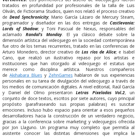
tratados en profundidad por profesionales de la talla de Luis
Oliván, de Fictiorama Studios, quien nos relató el proceso creativo
de
Dead Synchronicity
; Mario García Lázaro de Mercury Steam,
programador y diseñador en las dos entregas de
Castlevania:
Lords of Shadow
; y Toni Pascual de Nexus, responsables del
aclamado
Randal’s Monday
. El ya clásico debate sobre la
dimensión artística del videojuego en la sociedad contemporánea
fue otro de los temas recurrentes, tratado en las conferencias de
Arturo Monedero, director creativo de
Los ríos de Alice
;
e Isabel
Cano, que realizó un ilustrativo repaso por los artistas e
instituciones que han otorgado al videojuego el estatus que
merece como disciplina artística. Nuestros compañeros
de
Akihabara Blues
y
ZehnGames
hablaron de sus experiencias
personales en su tarea de divulgación del videojuego a través de
los medios de comunicación digitales. A nivel editorial, Raúl García
y Daniel del Olmo presentaron
Letras Pixeladas Vol.2
, un
conjunto de doce textos, escritos por siete autores, cuyo principal
propósito (parafraseando sus propias palabras) es suscitar
emociones. Incluso hubo espacio para orientar a esos pequeños
desarrolladores hacia la construcción de un verdadero negocio,
gracias a la conferencia sobre marketing y videojuegos ofrecida
por Jon Llaguno. Un programa muy completo que permitía al
asistente conocer las distintas dimensiones que implica la