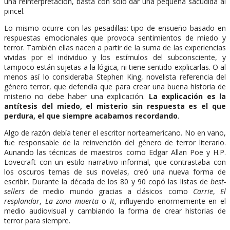
una reinterpretación, basta con sólo dar una pequeña sacudida al
pincel.
Lo mismo ocurre con las pesadillas: tipo de ensueño basado en
respuestas emocionales que provoca sentimientos de miedo y
terror. También ellas nacen a partir de la suma de las experiencias
vividas por el individuo y los estímulos del subconsciente, y
tampoco están sujetas a la lógica, ni tiene sentido explicarlas. O al
menos así lo consideraba Stephen King, novelista referencia del
género terror, que defendía que para crear una buena historia de
misterio no debe haber una explicación.
La explicación es la
antítesis del miedo, el misterio sin respuesta es el que
perdura, el que siempre acabamos recordando
.
Algo de razón debía tener el escritor norteamericano. No en vano,
fue responsable de la reinvención del género de terror literario.
Aunando las técnicas de maestros como Edgar Allan Poe y H.P.
Lovecraft con un estilo narrativo informal, que contrastaba con
los oscuros temas de sus novelas, creó una nueva forma de
escribir. Durante la década de los 80 y 90 copó las listas de
best-
sellers
de medio mundo gracias a clásicos como
Carrie
,
El
resplandor
,
La zona muerta
o
It
, influyendo enormemente en el
medio audiovisual y cambiando la forma de crear historias de
terror para siempre.