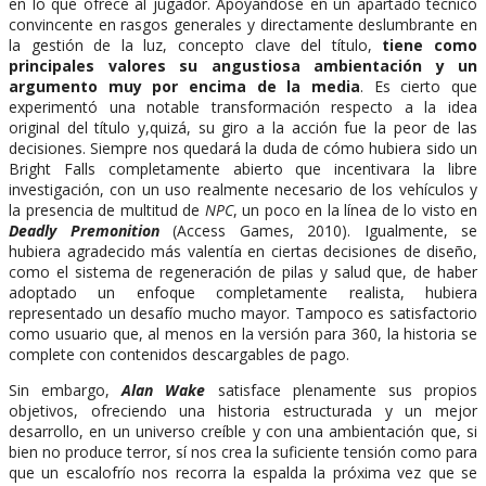
en lo que ofrece al jugador. Apoyándose en un apartado técnico
convincente en rasgos generales y directamente deslumbrante en
la gestión de la luz, concepto clave del título,
tiene como
principales valores su angustiosa ambientación y un
argumento muy por encima de la media
. Es cierto que
experimentó una notable transformación respecto a la idea
original del título y,quizá, su giro a la acción fue la peor de las
decisiones. Siempre nos quedará la duda de cómo hubiera sido un
Bright Falls completamente abierto que incentivara la libre
investigación, con un uso realmente necesario de los vehículos y
la presencia de multitud de
NPC
, un poco en la línea de lo visto en
Deadly Premonition
(Access Games, 2010). Igualmente, se
hubiera agradecido más valentía en ciertas decisiones de diseño,
como el sistema de regeneración de pilas y salud que, de haber
adoptado un enfoque completamente realista, hubiera
representado un desafío mucho mayor. Tampoco es satisfactorio
como usuario que, al menos en la versión para 360, la historia se
complete con contenidos descargables de pago.
Sin embargo,
Alan Wake
satisface plenamente sus propios
objetivos, ofreciendo una historia estructurada y un mejor
desarrollo, en un universo creíble y con una ambientación que, si
bien no produce terror, sí nos crea la suficiente tensión como para
que un escalofrío nos recorra la espalda la próxima vez que se