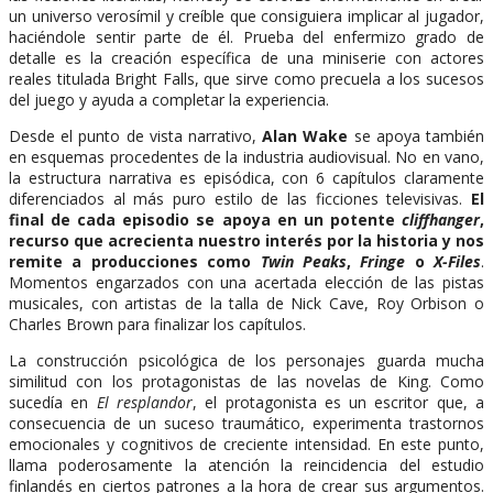
un universo verosímil y creíble que consiguiera implicar al jugador,
haciéndole sentir parte de él. Prueba del enfermizo grado de
detalle es la creación específica de una miniserie con actores
reales titulada Bright Falls, que sirve como precuela a los sucesos
del juego y ayuda a completar la experiencia.
Desde el punto de vista narrativo,
Alan Wake
se apoya también
en esquemas procedentes de la industria audiovisual. No en vano,
la estructura narrativa es episódica, con 6 capítulos claramente
diferenciados al más puro estilo de las ficciones televisivas.
El
final de cada episodio se apoya en un potente
cliffhanger
,
recurso que acrecienta nuestro interés por la historia y nos
remite a producciones como
Twin Peaks
,
Fringe
o
X-Files
.
Momentos engarzados con una acertada elección de las pistas
musicales, con artistas de la talla de Nick Cave, Roy Orbison o
Charles Brown para finalizar los capítulos.
La construcción psicológica de los personajes guarda mucha
similitud con los protagonistas de las novelas de King. Como
sucedía en
El resplandor
, el protagonista es un escritor que, a
consecuencia de un suceso traumático, experimenta trastornos
emocionales y cognitivos de creciente intensidad. En este punto,
llama poderosamente la atención la reincidencia del estudio
finlandés en ciertos patrones a la hora de crear sus argumentos.