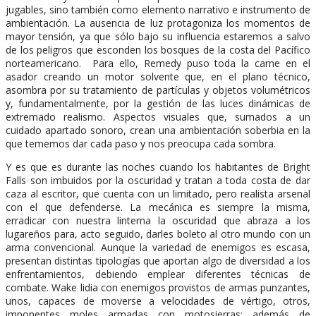
jugables, sino también como elemento narrativo e instrumento de
ambientación. La ausencia de luz protagoniza los momentos de
mayor tensión, ya que sólo bajo su influencia estaremos a salvo
de los peligros que esconden los bosques de la costa del Pacífico
norteamericano. Para ello, Remedy puso toda la carne en el
asador creando un motor solvente que, en el plano técnico,
asombra por su tratamiento de partículas y objetos volumétricos
y, fundamentalmente, por la gestión de las luces dinámicas de
extremado realismo. Aspectos visuales que, sumados a un
cuidado apartado sonoro, crean una ambientación soberbia en la
que tememos dar cada paso y nos preocupa cada sombra.
Y es que es durante las noches cuando los habitantes de Bright
Falls son imbuidos por la oscuridad y tratan a toda costa de dar
caza al escritor, que cuenta con un limitado, pero realista arsenal
con el que defenderse. La mecánica es siempre la misma,
erradicar con nuestra linterna la oscuridad que abraza a los
lugareños para, acto seguido, darles boleto al otro mundo con un
arma convencional. Aunque la variedad de enemigos es escasa,
presentan distintas tipologías que aportan algo de diversidad a los
enfrentamientos, debiendo emplear diferentes técnicas de
combate. Wake lidia con enemigos provistos de armas punzantes,
unos, capaces de moverse a velocidades de vértigo, otros,
imponentes moles armadas con motosierras; además de