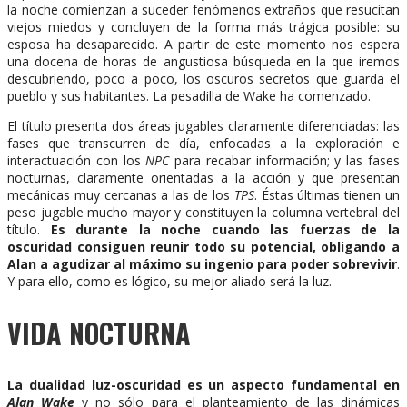
la noche comienzan a suceder fenómenos extraños que resucitan
viejos miedos y concluyen de la forma más trágica posible: su
esposa ha desaparecido. A partir de este momento nos espera
una docena de horas de angustiosa búsqueda en la que iremos
descubriendo, poco a poco, los oscuros secretos que guarda el
pueblo y sus habitantes. La pesadilla de Wake ha comenzado.
El título presenta dos áreas jugables claramente diferenciadas: las
fases que transcurren de día, enfocadas a la exploración e
interactuación con los
NPC
para recabar información; y las fases
nocturnas, claramente orientadas a la acción y que presentan
mecánicas muy cercanas a las de los
TPS
. Éstas últimas tienen un
peso jugable mucho mayor y constituyen la columna vertebral del
título.
Es durante la noche cuando las fuerzas de la
oscuridad consiguen reunir todo su potencial, obligando a
Alan a agudizar al máximo su ingenio para poder sobrevivir
.
Y para ello, como es lógico, su mejor aliado será la luz.
VIDA NOCTURNA
La dualidad luz-oscuridad es un aspecto fundamental en
Alan Wake
y no sólo para el planteamiento de las dinámicas