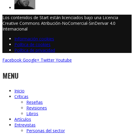
Los contenidos de Start están licenciados bajo una Licencia
Creative Commons Atribución-NoComercial-SinDerivar 4.0
Internacional
Información cookies
Política de cookies
Política de privacidad
Facebook
Google+
Twitter
Youtube
MENU
Inicio
Críticas
Reseñas
Revisiones
Libros
Artículos
Entrevistas
Personas del sector