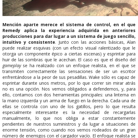
Mención aparte merece el sistema de control, en el que
Remedy aplica la experiencia adquirida en anteriores
producciones para dar lugar a un sistema de juego sencillo,
intuitivo y consistente
. Junto con las acciones básicas, Alan
puede realizar esquivas (con un efecto visual ralentizado que le
otorga un componente épico a ciertas escenas) y esprintar para
huir de las sombras que le acechan. El caso es que el diseño del
gameplay
se ha realizado con un enfoque realista, en el que se
transmiten correctamente las sensaciones de ser un escritor
enfrentándose a la peor de sus pesadillas. Wake sólo es capaz de
esprintar durante unos metros, por lo que correr sin mirar atrás
no es una opción. Nos vemos obligados a defendernos, y, para
ello, contamos con dos herramientas principales: una linterna en
la mano izquierda y un arma de fuego en la derecha. Cada una de
ellas se controla con uno de los gatillos, pero lo que resulta
especialmente interesante es la necesidad de recargarlas
manualmente, lo que nos obliga a estar constantemente
pendientes de nuestros suministros y da lugar a situaciones de
enorme tensión, como cuando nos vemos rodeados de un gran
número de enemigos con el cargador vacío. El enfoque realista se