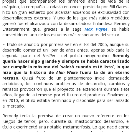
propias que acompañaron los primeros años de vida de la
máquina, la compañía –todavía entonces presidida por Bill Gates–
hizo un gran esfuerzo por alcanzar acuerdos de exclusividad con
desarrolladores externos. Y uno de los que más ruido mediático
generó fue el alcanzado con la desarrolladora finlandesa Remedy
Entertainment que, gracias a la saga
Max Payne
, se había
convertido en uno de los estudios más respetados del sector.
El título se anunció por primera vez en el E3 del 2005, aunque su
desarrollo comenzó un par de años antes, apenas publicada la
segunda parte del
thriller
del policía neoyorquino.
Remedy
quería hacer algo grande y siempre se había caracterizado
por cumplir la máxima del ‘saldrá cuando esté listo’, lo que
hizo que la historia de
Alan Wake
fuera la de un eterno
retraso
. Quizá fruto de un planteamiento inicial demasiado
ambicioso, los continuos problemas de desarrollo, cambios y
retrasos provocaron que el proyecto se extendiera durante siete
años, llegando a temerse por el futuro del producto. Finalmente,
en 2010, el título estaba terminado y disponible para ser lanzado
al mercado.
Remedy tenía la premisa de crear un nuevo referente en los
juegos de terror, pero, durante su mastodóntico desarrollo, el
título experimentó una notable metamorfosis. Lo que nació como