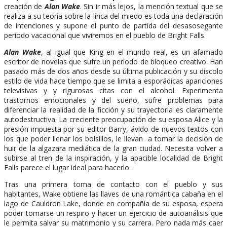
creación de
Alan Wake
. Sin ir más lejos, la mención textual que se
realiza a su teoría sobre la lírica del miedo es toda una declaración
de intenciones y supone el punto de partida del desasosegante
período vacacional que viviremos en el pueblo de Bright Falls.
Alan Wake
, al igual que King en el mundo real, es un afamado
escritor de novelas que sufre un período de bloqueo creativo. Han
pasado más de dos años desde su última publicación y su díscolo
estilo de vida hace tiempo que se limita a esporádicas apariciones
televisivas y y rigurosas citas con el alcohol. Experimenta
trastornos emocionales y del sueño, sufre problemas para
diferenciar la realidad de la ficción y su trayectoria es claramente
autodestructiva. La creciente preocupación de su esposa Alice y la
presión impuesta por su editor Barry, ávido de nuevos textos con
los que poder llenar los bolsillos, le llevan a tomar la decisión de
huir de la algazara mediática de la gran ciudad. Necesita volver a
subirse al tren de la inspiración, y la apacible localidad de Bright
Falls parece el lugar ideal para hacerlo.
Tras una primera toma de contacto con el pueblo y sus
habitantes, Wake obtiene las llaves de una romántica cabaña en el
lago de Cauldron Lake, donde en compañía de su esposa, espera
poder tomarse un respiro y hacer un ejercicio de autoanálisis que
le permita salvar su matrimonio y su carrera. Pero nada más caer