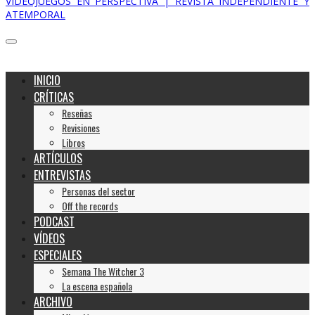
VIDEOJUEGOS EN PERSPECTIVA | REVISTA INDEPENDIENTE Y
ATEMPORAL
INICIO
CRÍTICAS
Reseñas
Revisiones
Libros
ARTÍCULOS
ENTREVISTAS
Personas del sector
Off the records
PODCAST
VÍDEOS
ESPECIALES
Semana The Witcher 3
La escena española
ARCHIVO