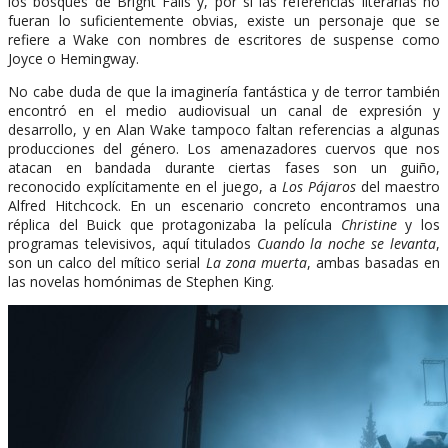
los bosques de Bright Falls y, por si las referencias literarias no
fueran lo suficientemente obvias, existe un personaje que se
refiere a Wake con nombres de escritores de suspense como
Joyce o Hemingway.
No cabe duda de que la imaginería fantástica y de terror también
encontró en el medio audiovisual un canal de expresión y
desarrollo, y en Alan Wake tampoco faltan referencias a algunas
producciones del género. Los amenazadores cuervos que nos
atacan en bandada durante ciertas fases son un guiño,
reconocido explícitamente en el juego, a
Los Pájaros
del maestro
Alfred Hitchcock. En un escenario concreto encontramos una
réplica del Buick que protagonizaba la película
Christine
y los
programas televisivos, aquí titulados
Cuando la noche se levanta
,
son un calco del mítico serial
La zona muerta
, ambas basadas en
las novelas homónimas de Stephen King.