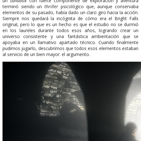
un
sandbox
con fuerte componente de exploración y aventura
terminó siendo un
thriller
psicológico que, aunque conservaba
elementos de su pasado, había dado un claro giro hacia la acción.
Siempre nos quedará la incógnita de cómo era el Bright Falls
original, pero lo que es un hecho es que el estudio no se durmió
en los laureles durante todos esos años, logrando crear un
universo consistente y una fantástica ambientación que se
apoyaba en un llamativo apartado técnico. Cuando finalmente
pudimos jugarlo, descubrimos que todos esos elementos estaban
al servicio de un bien mayor: el argumento.