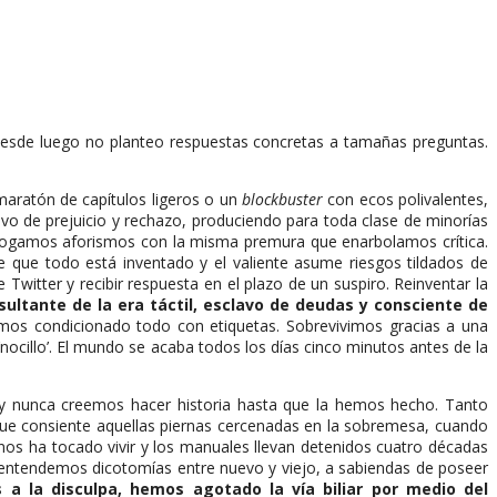
 desde luego no planteo respuestas concretas a tamañas preguntas.
maratón de capítulos ligeros o un
blockbuster
con ecos polivalentes,
vo de prejuicio y rechazo, produciendo para toda clase de minorías
rogamos aforismos con la misma premura que enarbolamos crítica.
e que todo está inventado y el valiente asume riesgos tildados de
witter y recibir respuesta en el plazo de un suspiro. Reinventar la
sultante de la era táctil, esclavo de deudas y consciente de
mos condicionado todo con etiquetas. Sobrevivimos gracias a una
‘nocillo’. El mundo se acaba todos los días cinco minutos antes de la
 y nunca creemos hacer historia hasta que la hemos hecho. Tanto
 que consiente aquellas piernas cercenadas en la sobremesa, cuando
os ha tocado vivir y los manuales llevan detenidos cuatro décadas
o entendemos dicotomías entre nuevo y viejo, a sabiendas de poseer
s a la disculpa, hemos agotado la vía biliar por medio del