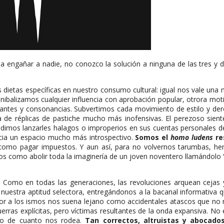
 a engañar a nadie, no conozco la solución a ninguna de las tres y
ietas específicas en nuestro consumo cultural: igual nos vale una 
ibalizamos cualquier influencia con aprobación popular, otrora moti
antes y consonancias. Subvertimos cada movimiento de estilo y de
 de réplicas de pastiche mucho más inofensivas. El perezoso sient
imos lanzarles halagos o improperios en sus cuentas personales de T
acia un espacio mucho más introspectivo.
Somos el
homo ludens
re
 como pagar impuestos. Y aun así, para no volvernos tarumbas, he
iosos como abolir toda la imaginería de un joven noventero llamándolo 
 Como en todas las generaciones, las revoluciones arquean cejas
do nuestra aptitud selectora, entregándonos a la bacanal informativa
or a los ismos nos suena lejano como accidentales atascos que no n
rras explícitas, pero víctimas resultantes de la onda expansiva. N
ro de cuanto nos rodea.
Tan correctos, altruistas y abocado