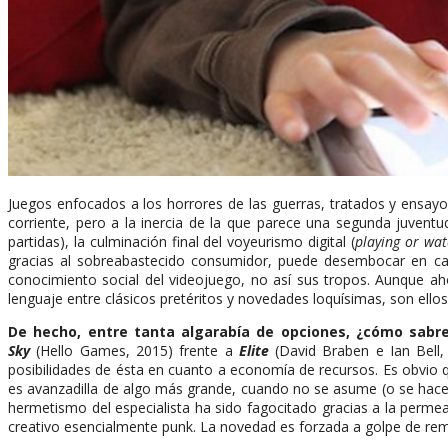
Juegos enfocados a los horrores de las guerras, tratados y ensayo
corriente, pero a la inercia de la que parece una segunda juventu
partidas), la culminación final del voyeurismo digital (
playing or wat
gracias al sobreabastecido consumidor, puede desembocar en caca
conocimiento social del videojuego, no así sus tropos. Aunque 
lenguaje entre clásicos pretéritos y novedades loquísimas, son ellos
De hecho, entre tanta algarabía de opciones, ¿cómo sabre
Sky
(Hello Games, 2015) frente a
Elite
(David Braben e Ian Bell,
posibilidades de ésta en cuanto a economía de recursos. Es obvio q
es avanzadilla de algo más grande, cuando no se asume (o se hace
hermetismo del especialista ha sido fagocitado gracias a la permea
creativo esencialmente punk. La novedad es forzada a golpe de remo