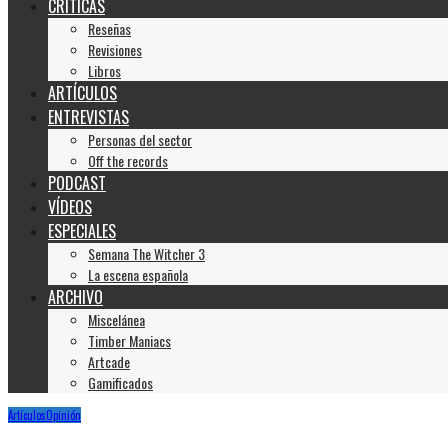
CRÍTICAS
Reseñas
Revisiones
Libros
ARTÍCULOS
ENTREVISTAS
Personas del sector
Off the records
PODCAST
VÍDEOS
ESPECIALES
Semana The Witcher 3
La escena española
ARCHIVO
Miscelánea
Timber Maniacs
Artcade
Gamificados
Artículos
Opinión