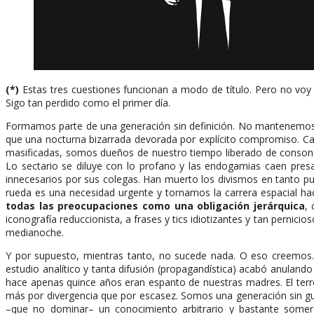
(*)
Estas tres cuestiones funcionan a modo de título. Pero no voy
Sigo tan perdido como el primer día.
Formamos parte de una generación sin definición. No mantenemos d
que una nocturna bizarrada devorada por explícito compromiso. Can
masificadas, somos dueños de nuestro tiempo liberado de conson
Lo sectario se diluye con lo profano y las endogamias caen presa
innecesarios por sus colegas. Han muerto los divismos en tanto pud
rueda es una necesidad urgente y tornamos la carrera espacial h
todas las preocupaciones como una obligación jerárquica
,
iconografía reduccionista, a frases y tics idiotizantes y tan pernic
medianoche.
Y por supuesto, mientras tanto, no sucede nada. O eso creemos.
estudio analítico y tanta difusión (propagandística) acabó anulan
hace apenas quince años eran espanto de nuestras madres. El terr
más por divergencia que por escasez. Somos una generación sin gue
–que no dominar– un conocimiento arbitrario y bastante some