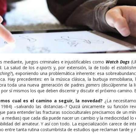
s mediante, juegos criminales e injustificables como
Watch Dogs
(Ub
d. La salud de los
e-sports
y, por extensión, la de todo el
establis
ching?
), exponiendo una problemática inherente: esa sobreabundan
. Hay precedentes: en la música clásica, la burbuja inmobiliaria
ahora toda una nueva generación de padres
gamers
(discúlpenme la li
 por sí mismos los que deben discernir y discutir el próximo camino. E
mos cual es el camino a seguir, la novedad?
¿La necesitamos
 1984) –salvando las distancias–? Quizá únicamente su función rev
ue para entender las fracturas socioculturales precisamos de un mín
 a medias) que cada día puede nacer un cambio y la mediocridad lo e
bilidad del amateur. Y así con todo. La especialización carece de i
 entre tanta rutina costumbrista de estudios que reclaman tarde y ma