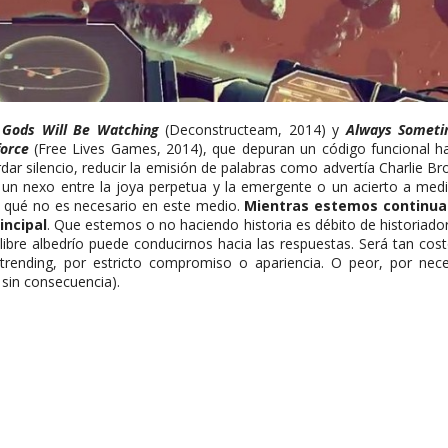
o
Gods Will Be Watching
(Deconstructeam, 2014) y
Always Someti
orce
(Free Lives Games, 2014), que depuran un código funcional has
dar silencio, reducir la emisión de palabras como advertía Charlie Br
l, un nexo entre la joya perpetua y la emergente o un acierto a m
 y qué no es necesario en este medio.
Mientras estemos continua
incipal
. Que estemos o no haciendo historia es débito de historiador
e libre albedrío puede conducirnos hacia las respuestas. Será tan co
ending, por estricto compromiso o apariencia. O peor, por neces
 sin consecuencia).