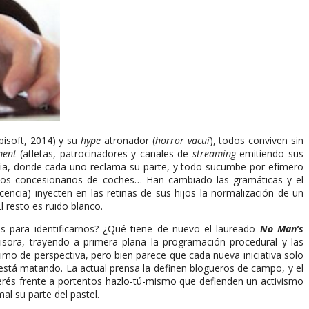
isoft, 2014) y su
hype
atronador (
horror vacui
), todos conviven sin
hment
(atletas, patrocinadores y canales de
streaming
emitiendo sus
cia, donde cada uno reclama su parte, y todo sucumbe por efímero
, los concesionarios de coches… Han cambiado las gramáticas y el
cencia) inyecten en las retinas de sus hijos la normalización de un
l resto es ruido blanco.
 para identificarnos? ¿Qué tiene de nuevo el laureado
No Man’s
isora, trayendo a primera plana la programación procedural y las
imo de perspectiva, pero bien parece que cada nueva iniciativa solo
stá matando. La actual prensa la definen blogueros de campo, y el
nterés frente a portentos hazlo-tú-mismo que defienden un activismo
l su parte del pastel.