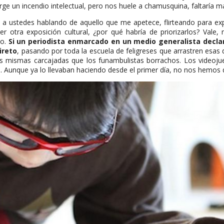
rge un incendio intelectual, pero nos huele a chamusquina, faltaría m
nte a ustedes hablando de aquello que me apetece, flirteando para 
r otra exposición cultural, ¿por qué habría de priorizarlos? Val
do.
Si un periodista enmarcado en un medio generalista declam
ireto
, pasando por toda la escuela de feligreses que arrastren esas 
las mismas carcajadas que los funambulistas borrachos. Los videoju
e. Aunque ya lo llevaban haciendo desde el primer día, no nos hemos 