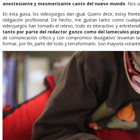
anestesiante y mesmerizante canto del nuevo mundo
. Nos u
En esta guisa, los videojuegos dan igual. Quiero decir, estoy fre
obligación profesional. De hecho, me gustan tanto como cualquie
videojuegos han tomado el relevo, todo es interactivo y entreteni
tanto por parte del redactor gonzo como del lameculos pizp
de comunicación crítico y con compromiso divulgativo’ levantan 
formar, por fin, parte del todo y terraformarlo. Son mayoría votant