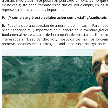
diversificando y que hace poco han publicado un RPG, por lo que e
existe ese gusto por el formato físico clásico. Por ejemplo, en los
representa un mercado muy importante.
P.-
¿Y cómo surgió esta colaboración comercial? ¿Acudisteis v
R.-
Pues ha sido una cuestión de amor mutuo —risas—. Para nosotr
peso específico muy importante en el género de la aventura gráfi
fundamentalmente a partir de la campaña de Kickstarter, llamamo
interesados en Dead Synchronicity, nosotros casi no nos lo creí
primeras opciones en el ranking de candidatos. Sin embargo, antes 