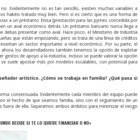
 no. Evidentemente no es tan sencillo, existen muchas variables a
nos habéis tratado muy bien. Pero sí es cierto que es una forma de
acias a un préstamo Enisa [prestación para las pymes concedida por
nen un aval económico detrás. Un préstamo bancario nunca llega a
que debas presentar como aval. Hace poco, el Ministerio de Industria
queñas que están empezando, pero se trata de una línea de créditos
resentan un sector importante a nivel económico. Por su parte, el
l, ahora los desarrolladores también tenemos la opción de explotar
gestos de apoyo a la industria. Incluso se puede valorar la opción
e se suele apostar más por modelos escalables, con potencial para
eñador artístico. ¿Cómo se trabaja en familia? ¿Qué pasa si
e forma consensuada. Evidentemente cada miembro del equipo puede
on el hecho de que seamos familia, sino con el seguimiento de un
les fuera de ella. Separamos ambos ámbitos para minimizar el riesgo
NDO DECIDE SI TE LO QUIERE FINANCIAR O NO»