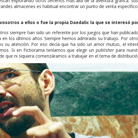
stán explorando otros terrenos más allá de la aventura gráfica. Su
 grandes almacenes es habitual encontrar un punto de venta específico
osotros a ellos o fue la propia Daedalic la que se interesó p
os siempre han sido un referente por los juegos que han publicad
ca en los últimos años. Siempre hemos admirado su trabajo. Por otro
s su atención. Por eso decía que ha sido un amor mutuo, el inter
amos. Si en Fictiorama teníamos que elegir un
publisher
para nuest
de que ni siquiera comenzáramos a trabajar en el tema de distribució