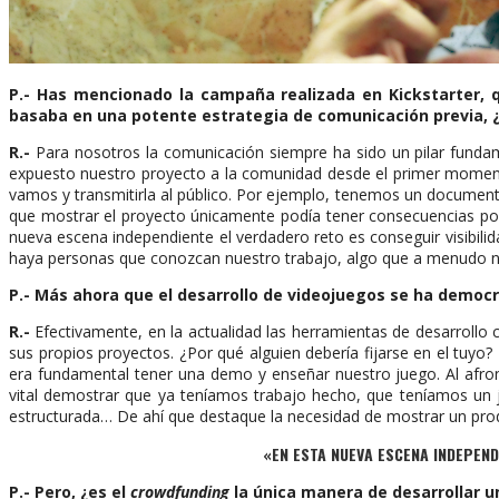
P.-
Has mencionado la campaña realizada en Kickstarter, qu
basaba en una potente estrategia de comunicación previa, ¿
R.-
Para nosotros la comunicación siempre ha sido un pilar funda
expuesto nuestro proyecto a la comunidad desde el primer momento
vamos y transmitirla al público. Por ejemplo, tenemos un documen
que mostrar el proyecto únicamente podía tener consecuencias posi
nueva escena independiente el verdadero reto es conseguir visibilida
haya personas que conozcan nuestro trabajo, algo que a menudo no 
P.- Más ahora que el desarrollo de videojuegos se ha democ
R.-
Efectivamente, en la actualidad las herramientas de desarroll
sus propios proyectos. ¿Por qué alguien debería fijarse en el tuy
era fundamental tener una demo y enseñar nuestro juego. Al afr
vital demostrar que ya teníamos trabajo hecho, que teníamos un
estructurada… De ahí que destaque la necesidad de mostrar un pro
«EN ESTA NUEVA ESCENA INDEPEND
P.-
Pero, ¿es el
crowdfunding
la única manera de desarrollar 