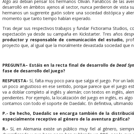
Algo así debían pensar los hermanos Oliván. Fanáticos de las aven
desarrolló en ámbitos ajenos al sector, nunca perdieron de vista s
hermanos un sugerente guión sobre una sociedad distópica y alien
momento que tanto tiempo habían esperado.
Tras dejar sus respectivos trabajos y fundar Fictiorama Studios, 
expectación ya desde su campaña en Kickstarter. Tres años despué
productor y responsable de comunicación del estudio,
prof
proyecto que, al igual que la moralmente devastada sociedad que nos
PREGUNTA
– Estáis en la recta final de desarrollo de
Dead Syn
fase de desarrollo del juego?
RESPUESTA-
Sí, falta muy poco para que salga el juego. Por un l
un poco angustioso en ese sentido, porque parece que el juego est
va a doblar completo al inglés y alemán; con textos en inglés, al
pendientes. Por ejemplo, la localización del juego en inglés, es
contamos con todo el soporte de Daedalic. En definitiva, ultimando
P.-
De hecho, Daedalic se encarga también de la distribució
especialmente receptivo al género de la aventura gráfica?
R.-
Sí, en Alemania existe un público muy fiel al género, siemp