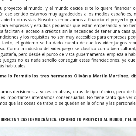
u proyecto al mundo, y el mundo decide si te lo quiere financiar o
ti… En ese sentido estamos muy agradecidos a los medios españoles, 
 abierto otras vías. Nosotros empezamos a financiar el proyecto gr
ón para empresas y estudios pequeños que están empezando y no tie
a facilitan el acceso a créditos sin la necesidad de tener una casa 
condiciones y los requisitos no son muy accesibles para empresas pe
r tanto, el gobierno se ha dado cuenta de que los videojuegos rep
s». Como la industria del videojuego se clasifica como bien cultura
ustaría, pero desde el punto de vista gubernamental empieza a haber 
de juegos no es nada sencillo conseguir estas financiaciones, ya qu
ás habituales.
 lo formáis los tres hermanos Oliván y Martín Martínez, dis
amos decisiones, a veces creativas, otras de tipo técnico, pero d
nes importantes intentamos consensuarlas. No tiene tanto que ver c
tamos que las cosas de trabajo se queden en la oficina y las persona
DIRECTA Y CASI DEMOCRÁTICA. EXPONES TU PROYECTO AL MUNDO, Y EL MU