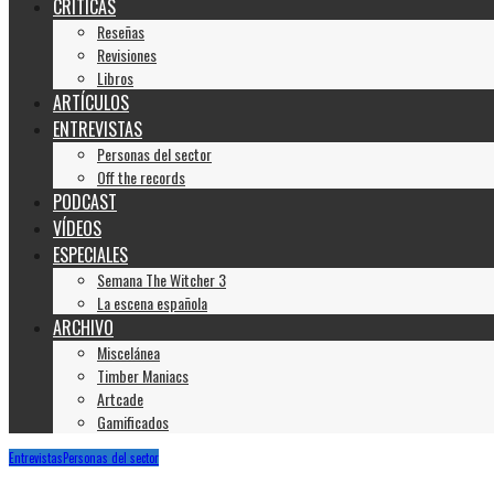
CRÍTICAS
Reseñas
Revisiones
Libros
ARTÍCULOS
ENTREVISTAS
Personas del sector
Off the records
PODCAST
VÍDEOS
ESPECIALES
Semana The Witcher 3
La escena española
ARCHIVO
Miscelánea
Timber Maniacs
Artcade
Gamificados
Entrevistas
Personas del sector