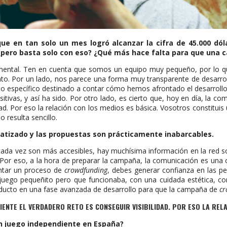
e en tan solo un mes logró alcanzar la cifra de 45.000 dó
pero basta solo con eso? ¿Qué más hace falta para que una c
mental. Ten en cuenta que somos un equipo muy pequeño, por lo qu
. Por un lado, nos parece una forma muy transparente de desarrolla
to específico destinado a contar cómo hemos afrontado el desarrol
tivas, y así ha sido. Por otro lado, es cierto que, hoy en día, la c
d. Por eso la relación con los medios es básica. Vosotros constituis un
resulta sencillo.
ratizado y las propuestas son prácticamente inabarcables.
o cada vez son más accesibles, hay muchísima información en la re
o? Por eso, a la hora de preparar la campaña, la comunicación es un
ontar un proceso de
crowdfunding
, debes generar confianza en las pe
 juego pequeñito pero que funcionaba, con una cuidada estética, c
ducto en una fase avanzada de desarrollo para que la campaña de
cr
IENTE EL VERDADERO RETO ES CONSEGUIR VISIBILIDAD. POR ESO LA REL
un juego independiente en España?