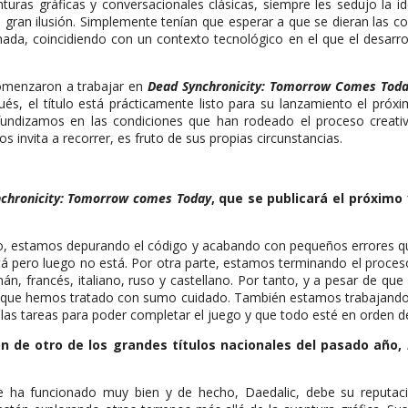
turas gráficas y conversacionales clásicas, siempre les sedujo la i
u gran ilusión. Simplemente tenían que esperar a que se dieran las 
ada, coincidiendo con un contexto tecnológico en el que el desarrol
comenzaron a trabajar en
Dead Synchronicity: Tomorrow Comes Tod
s, el título está prácticamente listo para su lanzamiento el próx
undizamos en las condiciones que han rodeado el proceso creati
 invita a recorrer, es fruto de sus propias circunstancias.
chronicity: Tomorrow comes Today
, que se publicará el próximo 
ado, estamos depurando el código y acabando con pequeños errores q
á pero luego no está. Por otra parte, estamos terminando el proceso 
emán, francés, italiano, ruso y castellano. Por tanto, y a pesar de 
 algo que hemos tratado con sumo cuidado. También estamos trabajand
 las tareas para poder completar el juego y que todo esté en orden 
n de otro de los grandes títulos nacionales del pasado año,
re ha funcionado muy bien y de hecho, Daedalic, debe su reputaci