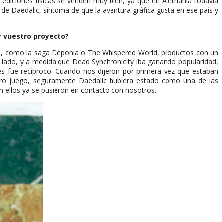
s ediciones físicas se venden muy bien, ya que en Alemania todavía
 de Daedalic, síntoma de que la aventura gráfica gusta en ese país y
or vuestro proyecto?
o, como la saga Deponia o The Whispered World, productos con un
 lado, y a medida que Dead Synchronicity iba ganando popularidad,
és fue recíproco. Cuando nos dijeron por primera vez que estaban
ro juego, seguramente Daedalic hubiera estado como una de las
n ellos ya se pusieron en contacto con nosotros.