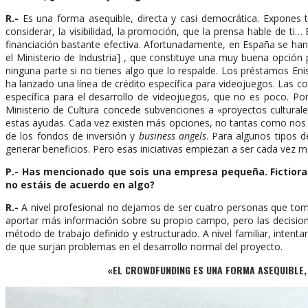
R.-
Es una forma asequible, directa y casi democrática. Expones t
considerar, la visibilidad, la promoción, que la prensa hable de 
financiación bastante efectiva. Afortunadamente, en España se han
el Ministerio de Industria] , que constituye una muy buena opci
ninguna parte si no tienes algo que lo respalde. Los préstamos Enis
ha lanzado una línea de crédito específica para videojuegos. Las 
específica para el desarrollo de videojuegos, que no es poco. Po
Ministerio de Cultura concede subvenciones a «proyectos culturale
estas ayudas. Cada vez existen más opciones, no tantas como nos g
de los fondos de inversión y
business angels
. Para algunos tipos 
generar beneficios. Pero esas iniciativas empiezan a ser cada vez m
P.-
Has mencionado que sois una empresa pequeña. Fictiorama
no estáis de acuerdo en algo?
R.-
A nivel profesional no dejamos de ser cuatro personas que tom
aportar más información sobre su propio campo, pero las decisio
método de trabajo definido y estructurado. A nivel familiar, inten
de que surjan problemas en el desarrollo normal del proyecto.
«EL CROWDFUNDING ES UNA FORMA ASEQUIBLE, 