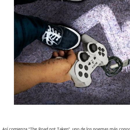
Así comienza “The Road not Taken”, uno de los poemas más conocid