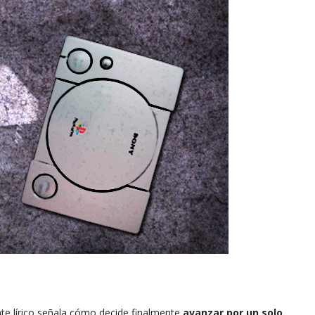
te lírico señala cómo decide finalmente
avanzar por un solo