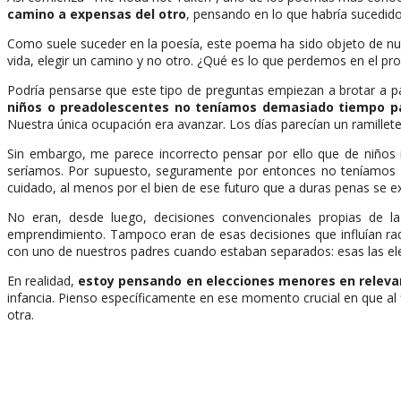
camino a expensas del otro
, pensando en lo que habría sucedid
Como suele suceder en la poesía, este poema ha sido objeto de nume
vida, elegir un camino y no otro. ¿Qué es lo que perdemos en el pr
Podría pensarse que este tipo de preguntas empiezan a brotar a part
niños o preadolescentes no teníamos demasiado tiempo pa
Nuestra única ocupación era avanzar. Los días parecían un ramille
Sin embargo, me parece incorrecto pensar por ello que de niños
seríamos. Por supuesto, seguramente por entonces no teníamos e
cuidado, al menos por el bien de ese futuro que a duras penas se ex
No eran, desde luego, decisiones convencionales propias de l
emprendimiento. Tampoco eran de esas decisiones que influían radi
con uno de nuestros padres cuando estaban separados: esas las ele
En realidad,
estoy pensando en elecciones menores en relevan
infancia. Pienso específicamente en ese momento crucial en que al 
otra.