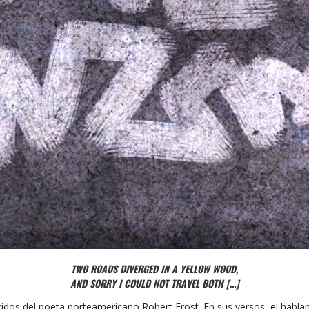
TWO ROADS DIVERGED IN A YELLOW WOOD,
AND SORRY I COULD NOT TRAVEL BOTH […]
os del poeta norteamericano Robert Frost. En sus versos, el hablan