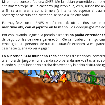
Mi primera consola fue una SNES. Me la habían prometido como re
entusiasmo torpe de un cachorro juguetón que, creo, nunca me ab
al fin se animaran a comprármela (e intentando superar el traum
postergado vínculo con Nintendo se había al fin enlazado.
Fui muy feliz con mi SNES. A diferencia de otros niños que en
mantuve ahí, con el
joystick
en la mano
. Los videojuegos me ac
Por eso, cuando llegué a la preadolescencia
no podía entender c
de pago por las de nueva generación. ¿Se cambiaba un amigo cuand
embargo, para personas de nuestra situación económica esa parecía 
casi nadie quería volver a jugar.
La Nintendo 64 lo inundaba todo
por esos días: tiendas, comerci
una hora de juego en una tienda sólo para darme vueltas alrededo
cuando su popularidad ya estaba decayendo y la había disfrutado ig