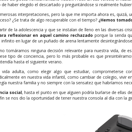
o de haber elegido el descartado y preguntándose si realmente hubie
rosas interpretaciones, pero la que me importa ahora es, quizá, una
oceso? ¿Se trata de algo recuperable con el tiempo?
¿Hemos tomado l
ir de la adolescencia y que se instalan de lleno en las diversas cri
ra reflexionar en aquel camino rechazado
porque la senda qu
te infinito en lugar de un puñado de arena lentamente desintegrándos
 no tomáramos ninguna decisión relevante para nuestra vida, de e
se tipo de conciencia, pero lo más probable es que presintiéram
tendía hasta el siguiente verano.
a vida adulta, como elegir algo que estudiar, comprometerse co
calmente en nuestra vida infantil, como cambiar de colegio, vivir e
gía nuestra familia y no siempre con la sensatez que habríamos nece
cia social
, hasta el punto en que alguien podría burlarse de ellas 
fin se nos dio la oportunidad de tener nuestra consola al día con la 