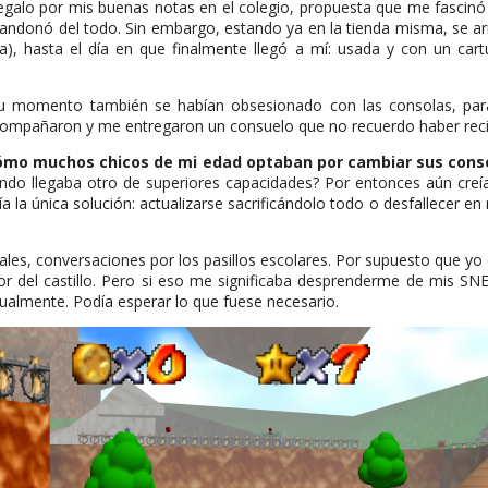
galo por mis buenas notas en el colegio, propuesta que me fascinó
andonó del todo. Sin embargo, estando ya en la tienda misma, se a
a), hasta el día en que finalmente llegó a mí: usada y con un ca
 su momento también se habían obsesionado con las consolas, par
ompañaron y me entregaron un consuelo que no recuerdo haber recibi
ómo muchos chicos de mi edad optaban por cambiar sus cons
o llegaba otro de superiores capacidades? Por entonces aún creía 
la única solución: actualizarse sacrificándolo todo o desfallecer en
ales, conversaciones por los pasillos escolares. Por supuesto que yo
r del castillo. Pero si eso me significaba desprenderme de mis SNE
ualmente. Podía esperar lo que fuese necesario.