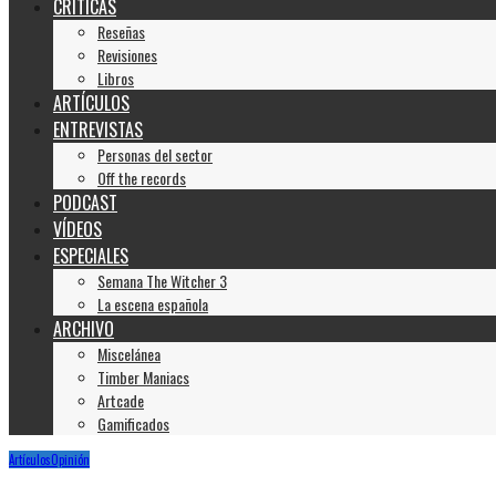
CRÍTICAS
Reseñas
Revisiones
Libros
ARTÍCULOS
ENTREVISTAS
Personas del sector
Off the records
PODCAST
VÍDEOS
ESPECIALES
Semana The Witcher 3
La escena española
ARCHIVO
Miscelánea
Timber Maniacs
Artcade
Gamificados
Artículos
Opinión