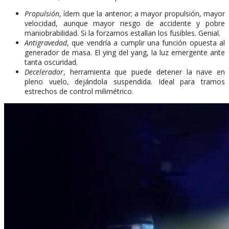
Propulsión
, ídem que la anterior; a mayor propulsión, mayor
velocidad, aunque mayor riesgo de accidente y pobre
maniobrabilidad. Si la forzamos estallan los fusibles. Genial.
Antigravedad
, que vendría a cumplir una función opuesta al
generador de masa. El ying del yang, la luz emergente ante
tanta oscuridad.
Decelerador
, herramienta que puede detener la nave en
pleno vuelo, dejándola suspendida. Ideal para tramos
estrechos de control milimétrico.