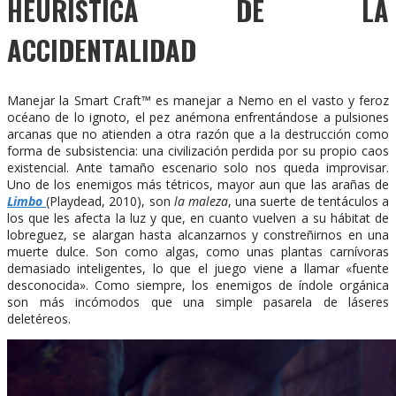
HEURÍSTICA DE LA
ACCIDENTALIDAD
Manejar la Smart Craft™ es manejar a Nemo en el vasto y feroz
océano de lo ignoto, el pez anémona enfrentándose a pulsiones
arcanas que no atienden a otra razón que a la destrucción como
forma de subsistencia: una civilización perdida por su propio caos
existencial. Ante tamaño escenario solo nos queda improvisar.
Uno de los enemigos más tétricos, mayor aun que las arañas de
Limbo
(Playdead, 2010), son
la maleza
, una suerte de tentáculos a
los que les afecta la luz y que, en cuanto vuelven a su hábitat de
lobreguez, se alargan hasta alcanzarnos y constreñirnos en una
muerte dulce. Son como algas, como unas plantas carnívoras
demasiado inteligentes, lo que el juego viene a llamar «fuente
desconocida». Como siempre, los enemigos de índole orgánica
son más incómodos que una simple pasarela de láseres
deletéreos.