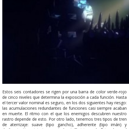
Estos seis contadores se rigen por una barra de color verde-rojo
de cinco niveles que determina la exposición a cada función. Hasta
el tercer valor nominal es seguro, en los dos siguientes hay riesgo:
las acumulaciones redundantes de funciones casi siempre acaban
en muerte. El ritmo con el que los enemigos descubren nuestro
rastro depende de esto. Por otro lado, tenemos tres tipos de tren
de aterrizaje: suave (tipo gancho), adherente (tipo imán) y