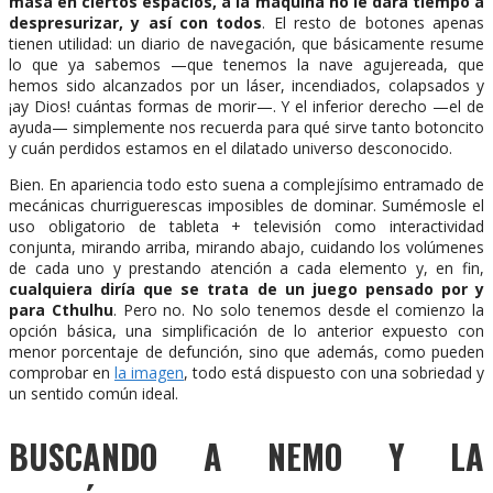
masa en ciertos espacios, a la máquina no le dará tiempo a
despresurizar, y así con todos
. El resto de botones apenas
tienen utilidad: un diario de navegación, que básicamente resume
lo que ya sabemos —que tenemos la nave agujereada, que
hemos sido alcanzados por un láser, incendiados, colapsados y
¡ay Dios! cuántas formas de morir—. Y el inferior derecho —el de
ayuda— simplemente nos recuerda para qué sirve tanto botoncito
y cuán perdidos estamos en el dilatado universo desconocido.
Bien. En apariencia todo esto suena a complejísimo entramado de
mecánicas churriguerescas imposibles de dominar. Sumémosle el
uso obligatorio de tableta + televisión como interactividad
conjunta, mirando arriba, mirando abajo, cuidando los volúmenes
de cada uno y prestando atención a cada elemento y, en fin,
cualquiera diría que se trata de un juego pensado por y
para Cthulhu
. Pero no. No solo tenemos desde el comienzo la
opción básica, una simplificación de lo anterior expuesto con
menor porcentaje de defunción, sino que además, como pueden
comprobar en
la imagen
, todo está dispuesto con una sobriedad y
un sentido común ideal.
BUSCANDO A NEMO Y LA