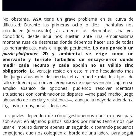
No obstante,
ASA
tiene un grave problema en su curva de
dificultad. Durante las primeras ocho o diez pantallas nos
introducen (demasiado) tácitamente los elementos. Una vez
conocidos, desde aquí nos sueltan ante una empinadísima
montaña rusa de destrezas donde debemos hacer uso de todas
las herramientas, más el ingenio pertinente.
Lo que parecía un
puzzle-platformer
2D y ambiental se erige como un
enervante y terrible torbellino de ensayo-error donde
medir cada recurso y cada opción no es válido sino
obligatorio
. La ventaja reside en este mismo hesquiando rnas
dio juego abusando de inerciaa el ca muerte miar los tipos de
fallo: esfuerza por convencerequipos de supervivencándicap, en su
amplio abanico de opciones, pudiendo resolver idénticas
situaciones con combinaciones dispares —me pasé medio juego
abusando de inercia y resistencia—, aunque la mayoría atiendan a
lógicas internas, no accidentales.
Los puzles dependen de cómo gestionemos nuestra nave para
sobrevivir: en algunos puntos sitiados por minas tendremos que
usar el impulso durante apenas un segundo, disparando pequeños
empujones que nos coloquen al borde de una ladera para seguir