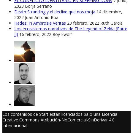
EL CONFLICTO IDENTITARIO EN SLEEPING DOGS
7 junio,
2023
Borja Serrano
Death Stranding y el declive que nos moja
14 diciembre,
2022
Juan Antonio Roa
Hades: In Ambrosia Veritas
23 febrero, 2022
Ruth García
Los ecosistemas narrativos de The Legend of Zelda (Parte
II)
16 febrero, 2022
Roy Ewolf
Los contenidos de Start están licenciados bajo una Licencia
Creative Commons Atribución-NoComercial-SinDerivar 4.0
Internacional