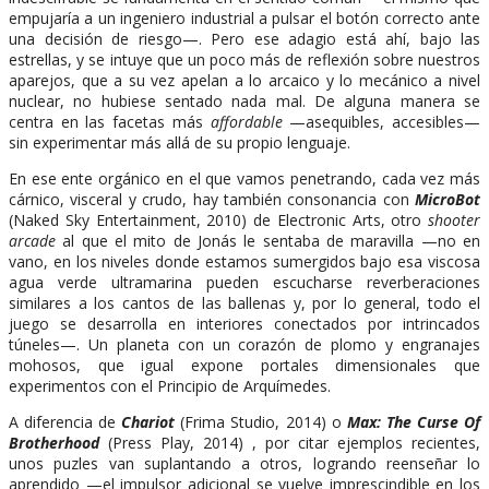
empujaría a un ingeniero industrial a pulsar el botón correcto ante
una decisión de riesgo—. Pero ese adagio está ahí, bajo las
estrellas, y se intuye que un poco más de reflexión sobre nuestros
aparejos, que a su vez apelan a lo arcaico y lo mecánico a nivel
nuclear, no hubiese sentado nada mal. De alguna manera se
centra en las facetas más
affordable
—asequibles, accesibles—
sin experimentar más allá de su propio lenguaje.
En ese ente orgánico en el que vamos penetrando, cada vez más
cárnico, visceral y crudo, hay también consonancia con
MicroBot
(Naked Sky Entertainment, 2010) de Electronic Arts, otro
shooter
arcade
al que el mito de Jonás le sentaba de maravilla —no en
vano, en los niveles donde estamos sumergidos bajo esa viscosa
agua verde ultramarina pueden escucharse reverberaciones
similares a los cantos de las ballenas y, por lo general, todo el
juego se desarrolla en interiores conectados por intrincados
túneles—. Un planeta con un corazón de plomo y engranajes
mohosos, que igual expone portales dimensionales que
experimentos con el Principio de Arquímedes.
A diferencia de
Chariot
(Frima Studio, 2014) o
Max: The Curse Of
Brotherhood
(Press Play, 2014)
, por citar ejemplos recientes,
unos puzles van suplantando a otros, logrando reenseñar lo
aprendido —el impulsor adicional se vuelve imprescindible en los