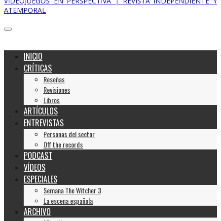
VIDEOJUEGOS EN PERSPECTIVA | REVISTA INDEPENDIENTE Y
ATEMPORAL
INICIO
CRÍTICAS
Reseñas
Revisiones
Libros
ARTÍCULOS
ENTREVISTAS
Personas del sector
Off the records
PODCAST
VÍDEOS
ESPECIALES
Semana The Witcher 3
La escena española
ARCHIVO