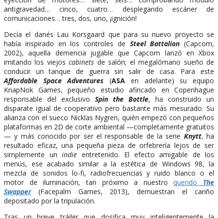
antigravedad… cinco, cuatro… desplegando escáner de
comunicaciones… tres, dos, uno, ¡ignición!
Decía el danés Lau Korsgaard que para su nuevo proyecto se
había inspirado en los controles de
Steel Battalion
(Capcom,
2002), aquella demencia jugable que Capcom lanzó en Xbox
imitando los viejos
cabinets
de salón; el megalómano sueño de
conducir un tanque de guerra sin salir de casa. Para este
Affordable Space Adventures
(
ASA
en adelante) su equipo
KnapNok Games, pequeño estudio afincado en Copenhague
responsable del exclusivo
Spin the Bottle
, ha construido un
disparate igual de cooperativo pero bastante más mesurado. Su
alianza con el sueco Nicklas Nygren, quién empezó con pequeños
plataformas en 2D de corte ambiental —completamente gratuitos
— y más conocido por ser el responsable de la serie
Knytt
, ha
resultado eficaz, una pequeña pieza de orfebrería lejos de ser
simplemente un
indie
entretenido. El efecto amigable de los
menús, ese acabado similar a la estética de Windows 98, la
mezcla de sonidos lo-fi, radiofrecuencias y ruido blanco o el
motor de iluminación, tan próximo a nuestro
querido
The
Swapper
(Facepalm Games, 2013), demuestran el cariño
depositado por la tripulación.
Tras un breve tráiler que dosifica muy inteligentemente la