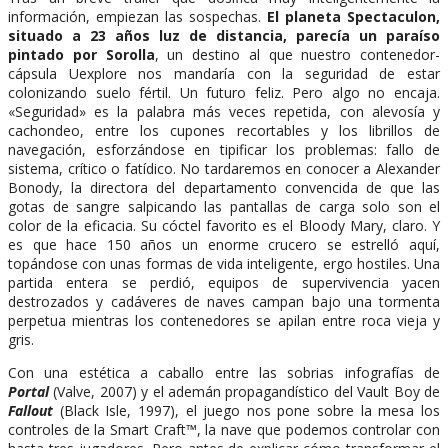
información, empiezan las sospechas.
El planeta Spectaculon,
situado a 23 años luz de distancia, parecía un paraíso
pintado por Sorolla
, un destino al que nuestro contenedor-
cápsula Uexplore nos mandaría con la seguridad de estar
colonizando suelo fértil. Un futuro feliz. Pero algo no encaja.
«Seguridad» es la palabra más veces repetida, con alevosía y
cachondeo, entre los cupones recortables y los librillos de
navegación, esforzándose en tipificar los problemas: fallo de
sistema, crítico o fatídico. No tardaremos en conocer a Alexander
Bonody, la directora del departamento convencida de que las
gotas de sangre salpicando las pantallas de carga solo son el
color de la eficacia. Su cóctel favorito es el Bloody Mary, claro. Y
es que hace 150 años un enorme crucero se estrelló aquí,
topándose con unas formas de vida inteligente, ergo hostiles. Una
partida entera se perdió, equipos de supervivencia yacen
destrozados y cadáveres de naves campan bajo una tormenta
perpetua mientras los contenedores se apilan entre roca vieja y
gris.
Con una estética a caballo entre las sobrias infografías de
Portal
(Valve, 2007) y el ademán propagandístico del Vault Boy de
Fallout
(Black Isle, 1997), el juego nos pone sobre la mesa los
controles de la Smart Craft™, la nave que podemos controlar con