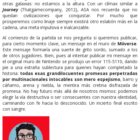
otras galaxias: no estamos a la altura. Con un clímax similar a
Journey
(Thatgamecompany, 2012), ASA nos recuerda que no
quedan civilizaciones que conquistar. Por mucho que
prosperemos como linaje siempre existirá otro eslabón más en la
cadena, una meta impulsiva e inalcanzable.
Al comienzo de la partida se nos pregunta si queremos publicar,
para cierto momento clave, un mensaje en el muro de
Miiverse
.
Este mensaje formaría una suerte de grito sordo, sumado a los
de otros jugadores. Bien, pues al intentar publicar mi mensaje en
el original muro de Nintendo se produjo un error 115-5110, dando
pie a una extraña sublectura para quienes hayan completado la
historia:
todas esas grandilocuentes promesas perpetradas
por multinacionales intocables son mero espejismo
, barro y
cáñamo, arena y niebla, la mentira más cretina disfrazada de
promesa. No hay futuro más allá de nosotros mismos: podemos
elegir la vía destructiva o ser consecuentes con nuestra identidad,
caminando con fe hacia lo desconocido. Un incierto final escrito
con sangre.