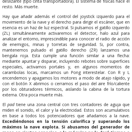
deslizante (tipo cinta transportadora). El sistema de físicas hace el
resto. Más muerte.
Hay que añadir además el control del joystick izquierdo para el
movimiento de la nave y el derecho para dirigir el escáner, que en
esencia es un haz de luz espectral. Si pulsamos el gatillo izquierdo
(ZL) simultáneamente activaremos el detector, halo azul para
analizar el entorno, imprescindible para conocer el radio de acción
de enemigos, minas y torretas de seguridad. Si, por contra,
mantenemos pulsado el gatillo derecho (ZR) lanzamos una
bengala roja. Esta cumple una función similar a una flecha:
mediante apuntar y disparar, incluyendo rebotes sobre superficies
especiales, activamos portales y, en algunos momentos de
carambolas locas, marcarnos un Pong interestelar. Con R y L
encendemos y apagamos los motores a modo de atajo rápido, y
con el botón X abrimos o cerramos el paso del aire frío/caliente
por los obturadores térmicos, aislando la cabina de la tortura
externa. Otra poca muerte más.
El
pad
tiene una zona central con tres contadores de aguja que
miden el sonido, el calor y la electricidad. Estos son acumulativos
en base a todos los potenciadores que añadamos a la nave.
Excediéndonos en la tensión calorífica y superando los
máximos la nave explota. Si abusamos del generador de