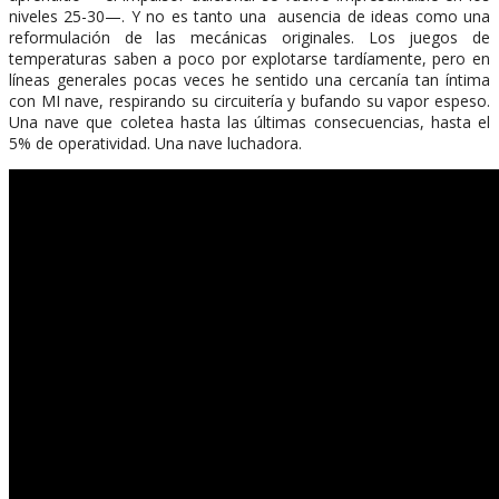
niveles 25-30—. Y no es tanto una ausencia de ideas como una
reformulación de las mecánicas originales. Los juegos de
temperaturas saben a poco por explotarse tardíamente, pero en
líneas generales pocas veces he sentido una cercanía tan íntima
con MI nave, respirando su circuitería y bufando su vapor espeso.
Una nave que coletea hasta las últimas consecuencias, hasta el
5% de operatividad. Una nave luchadora.