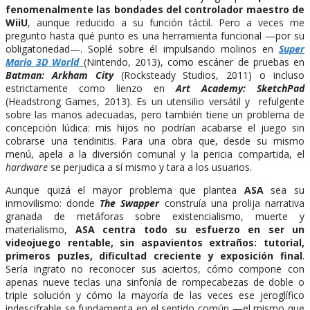
fenomenalmente las bondades del controlador maestro de
WiiU
, aunque reducido a su función táctil. Pero a veces me
pregunto hasta qué punto es una herramienta funcional —por su
obligatoriedad—. Soplé sobre él impulsando molinos en
Super
Mario 3D World
(Nintendo, 2013), como escáner de pruebas en
Batman: Arkham City
(Rocksteady Studios, 2011) o incluso
estrictamente como lienzo en
Art Academy: SketchPad
(Headstrong Games, 2013). Es un utensilio versátil y refulgente
sobre las manos adecuadas, pero también tiene un problema de
concepción lúdica: mis hijos no podrían acabarse el juego sin
cobrarse una tendinitis. Para una obra que, desde su mismo
menú, apela a la diversión comunal y la pericia compartida, el
hardware
se perjudica a sí mismo y tara a los usuarios.
Aunque quizá el mayor problema que plantea
ASA
sea su
inmovilismo: donde
The Swapper
construía una prolija narrativa
granada de metáforas sobre existencialismo, muerte y
materialismo,
ASA
centra todo su esfuerzo en ser un
videojuego rentable, sin aspavientos extraños: tutorial,
primeros puzles, dificultad creciente y exposición final
.
Sería ingrato no reconocer sus aciertos, cómo compone con
apenas nueve teclas una sinfonía de rompecabezas de doble o
triple solución y cómo la mayoría de las veces ese jeroglífico
indescifrable se fundamenta en el sentido común —el mismo que