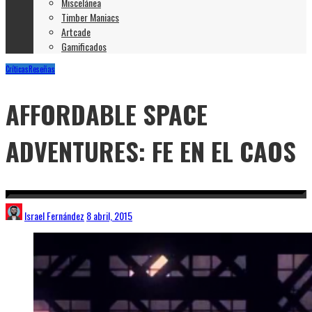
Miscelánea
Timber Maniacs
Artcade
Gamificados
Críticas
Reseñas
AFFORDABLE SPACE
ADVENTURES: FE EN EL CAOS
Israel Fernández
8 abril, 2015