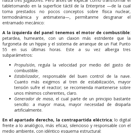
hasta tres jugadores. Pero antes de explicar cómo transformar el
tabletomando en la superficie táctil de la Enterprise —de la cual
toma prestados no pocos conceptos sobre física nuclear,
termodinámica y antimateria—, permítanme desgranar el
entramado mecánico:
A la izquierda del panel tenemos el motor de combustible
:
petardea, humeante, con un claxon más estridente que la
furgoneta de un hippie y el sistema de arranque de un Fiat Punto
55 en sus últimas horas. Este a su vez alberga tres
subparámetros:
Propulsión
, regula la velocidad por medio del gasto de
combustible.
Estabilizador
, responsable del buen control de la nave.
Cuanto más exigimos al tren de estabilización, mayor
tensión sufre el reactor; se recomienda mantenerse sobre
unos mínimos coherentes, claro.
Generador de masa
, el cual parte de un principio bastante
sencillo: a mayor masa, mayor necesidad de disiparla
artificialmente.
En el apartado derecho, la contrapartida eléctrica
; lo digital
frente a lo analógico, más eficaz, silencioso y responsable con el
medio ambiente, con idéntico esquema estructural: