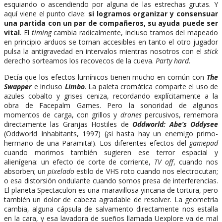
esquiando o ascendiendo por alguna de las estrechas grutas. Y
aquí viene el punto clave:
si logramos organizar y consensuar
una partida con un par de compañeros, su ayuda puede ser
vital
. El
timing
cambia radicalmente, incluso tramos del mapeado
en principio arduos se tornan accesibles en tanto el otro jugador
pulsa la antigravedad en intervalos mientras nosotros con el
stick
derecho sorteamos los recovecos de la cueva.
Party hard
.
Decía que los efectos lumínicos tienen mucho en común con
The
Swapper
e incluso
Limbo
. La paleta cromática comparte el uso de
azules cobalto y grises ceniza, recordando explícitamente a la
obra de Facepalm Games. Pero la sonoridad de algunos
momentos de carga, con grillos y
drones
percusivos, rememora
directamente las Granjas Hostiles de
Oddworld: Abe’s Oddysee
(Oddworld Inhabitants, 1997) (¡si hasta hay un enemigo primo-
hermano de una Paramita!). Los diferentes efectos del
gamepad
cuando morimos también sugieren ese terror espacial y
alienígena: un efecto de corte de corriente,
TV off
, cuando nos
absorben; un
pixelado
estilo de VHS roto cuando nos electrocutan;
o esa distorsión ondulante cuando somos presa de interferencias.
El planeta Spectaculon es una maravillosa yincana de tortura, pero
también un dolor de cabeza agradable de resolver. La geometría
cambia, alguna cápsula de salvamento directamente nos estalla
en la cara, y esa lavadora de sueños llamada Uexplore va de mal