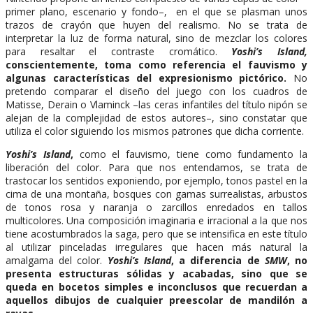
primer plano, escenario y fondo–, en el que se plasman unos
trazos de crayón que huyen del realismo. No se trata de
interpretar la luz de forma natural, sino de mezclar los colores
para resaltar el contraste cromático.
Yoshi’s Island,
conscientemente, toma como referencia el fauvismo y
algunas características del expresionismo pictórico.
No
pretendo comparar el diseño del juego con los cuadros de
Matisse, Derain o Vlaminck –las ceras infantiles del título nipón se
alejan de la complejidad de estos autores–, sino constatar que
utiliza el color siguiendo los mismos patrones que dicha corriente.
Yoshi’s Island
,
como el fauvismo, tiene como fundamento la
liberación del color. Para que nos entendamos, se trata de
trastocar los sentidos exponiendo, por ejemplo, tonos pastel en la
cima de una montaña, bosques con gamas surrealistas, arbustos
de tonos rosa y naranja o zarcillos enredados en tallos
multicolores. Una composición imaginaria e irracional a la que nos
tiene acostumbrados la saga, pero que se intensifica en este título
al utilizar pinceladas irregulares que hacen más natural la
amalgama del color.
Yoshi’s Island
, a diferencia de
SMW
, no
presenta estructuras sólidas y acabadas, sino que se
queda en bocetos simples e inconclusos que recuerdan a
aquellos dibujos de cualquier preescolar de mandilón a