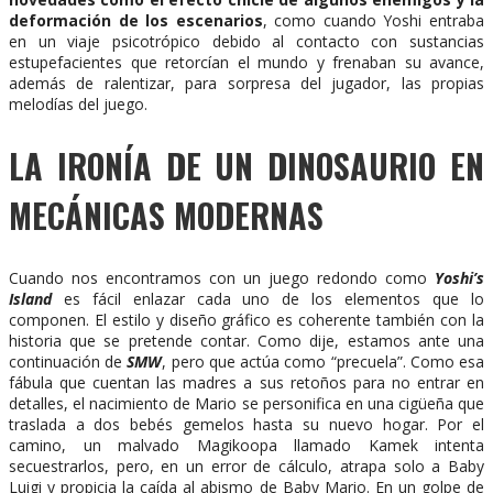
deformación de los escenarios
, como cuando Yoshi entraba
en un viaje psicotrópico debido al contacto con sustancias
estupefacientes que retorcían el mundo y frenaban su avance,
además de ralentizar, para sorpresa del jugador, las propias
melodías del juego.
LA IRONÍA DE UN DINOSAURIO EN
MECÁNICAS MODERNAS
Cuando nos encontramos con un juego redondo como
Yoshi’s
Island
es fácil enlazar cada uno de los elementos que lo
componen. El estilo y diseño gráfico es coherente también con la
historia que se pretende contar. Como dije, estamos ante una
continuación de
SMW
, pero que actúa como “precuela”. Como esa
fábula que cuentan las madres a sus retoños para no entrar en
detalles, el nacimiento de Mario se personifica en una cigüeña que
traslada a dos bebés gemelos hasta su nuevo hogar. Por el
camino, un malvado Magikoopa llamado Kamek intenta
secuestrarlos, pero, en un error de cálculo, atrapa solo a Baby
Luigi y propicia la caída al abismo de Baby Mario. En un golpe de