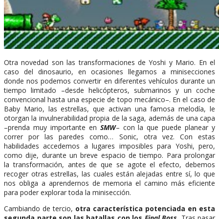
Otra novedad son las transformaciones de Yoshi y Mario. En el
caso del dinosaurio, en ocasiones llegamos a minisecciones
donde nos podemos convertir en diferentes vehículos durante un
tiempo limitado –desde helicópteros, submarinos y un coche
convencional hasta una especie de topo mecánico–. En el caso de
Baby Mario, las estrellas, que activan una famosa melodía, le
otorgan la invulnerabilidad propia de la saga, además de una capa
–prenda muy importante en
SMW
– con la que puede planear y
correr por las paredes como… Sonic, otra vez. Con estas
habilidades accedemos a lugares imposibles para Yoshi, pero,
como dije, durante un breve espacio de tiempo. Para prolongar
la transformación, antes de que se agote el efecto, debemos
recoger otras estrellas, las cuales están alejadas entre sí, lo que
nos obliga a aprendernos de memoria el camino más eficiente
para poder explorar toda la minisección.
Cambiando de tercio,
otra característica potenciada en esta
segunda parte son las batallas con los
Final Boss
.
Tras pasar