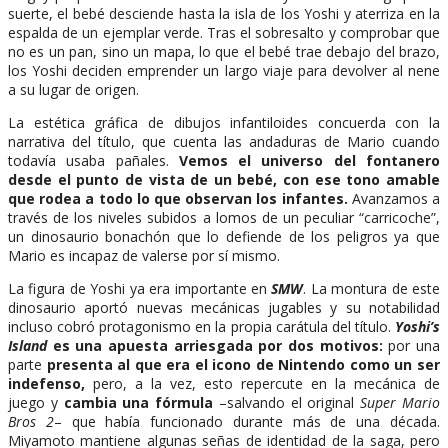
suerte, el bebé desciende hasta la isla de los Yoshi y aterriza en la
espalda de un ejemplar verde. Tras el sobresalto y comprobar que
no es un pan, sino un mapa, lo que el bebé trae debajo del brazo,
los Yoshi deciden emprender un largo viaje para devolver al nene
a su lugar de origen.
La estética gráfica de dibujos infantiloides concuerda con la
narrativa del título, que cuenta las andaduras de Mario cuando
todavía usaba pañales.
Vemos el universo del fontanero
desde el punto de vista de un bebé, con ese tono amable
que rodea a todo lo que observan los infantes.
Avanzamos a
través de los niveles subidos a lomos de un peculiar “carricoche”,
un dinosaurio bonachón que lo defiende de los peligros ya que
Mario es incapaz de valerse por sí mismo.
La figura de Yoshi ya era importante en
SMW
. La montura de este
dinosaurio aportó nuevas mecánicas jugables y su notabilidad
incluso cobró protagonismo en la propia carátula del título.
Yoshi’s
Island
es una apuesta arriesgada por dos motivos:
por una
parte
presenta al que era el icono de Nintendo como un ser
indefenso,
pero, a la vez, esto repercute en la mecánica de
juego y
cambia una fórmula
–salvando el original
Super Mario
Bros 2
– que había funcionado durante más de una década.
Miyamoto mantiene algunas señas de identidad de la saga, pero