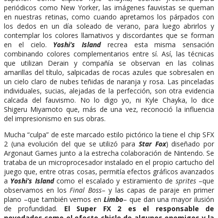
periódicos como New Yorker, las imágenes fauvistas se queman
en nuestras retinas, como cuando apretamos los párpados con
los dedos en un día soleado de verano, para luego abrirlos y
contemplar los colores llamativos y discordantes que se forman
en el cielo.
Yoshi’s Island
recrea esta misma sensación
combinando colores complementarios entre sí. Así, las técnicas
que utilizan Derain y compañía se observan en las colinas
amarillas del título, salpicadas de rocas azules que sobresalen en
un cielo claro de nubes teñidas de naranja y rosa. Las pinceladas
individuales, sucias, alejadas de la perfección, son otra evidencia
calcada del fauvismo. No lo digo yo, ni Kyle Chayka, lo dice
Shigeru Miyamoto que, más de una vez, reconoció la influencia
del impresionismo en sus obras.
Mucha “culpa” de este marcado estilo pictórico la tiene el chip SFX
2 (una evolución del que se utilizó para
Star Fox
) diseñado por
Argonaut Games junto a la estrecha colaboración de Nintendo. Se
trataba de un microprocesador instalado en el propio cartucho del
juego que, entre otras cosas, permitía efectos gráficos avanzados
a
Yoshi’s Island
como el escalado y estiramiento de
sprites
–que
observamos en los
Final Boss
– y las capas de paraje en primer
plano –que también vemos en
Limbo
– que dan una mayor ilusión
de profundidad.
El Super FX 2 es el responsable de
novedades como el efecto chicle de algunos enemigos y la