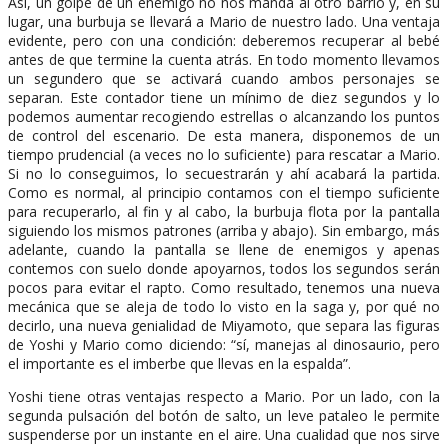
Así, un golpe de un enemigo no nos manda al otro barrio y, en su
lugar, una burbuja se llevará a Mario de nuestro lado. Una ventaja
evidente, pero con una condición: deberemos recuperar al bebé
antes de que termine la cuenta atrás. En todo momento llevamos
un segundero que se activará cuando ambos personajes se
separan. Este contador tiene un mínimo de diez segundos y lo
podemos aumentar recogiendo estrellas o alcanzando los puntos
de control del escenario. De esta manera, disponemos de un
tiempo prudencial (a veces no lo suficiente) para rescatar a Mario.
Si no lo conseguimos, lo secuestrarán y ahí acabará la partida.
Como es normal, al principio contamos con el tiempo suficiente
para recuperarlo, al fin y al cabo, la burbuja flota por la pantalla
siguiendo los mismos patrones (arriba y abajo). Sin embargo, más
adelante, cuando la pantalla se llene de enemigos y apenas
contemos con suelo donde apoyarnos, todos los segundos serán
pocos para evitar el rapto. Como resultado, tenemos una nueva
mecánica que se aleja de todo lo visto en la saga y, por qué no
decirlo, una nueva genialidad de Miyamoto, que separa las figuras
de Yoshi y Mario como diciendo: “sí, manejas al dinosaurio, pero
el importante es el imberbe que llevas en la espalda”.
Yoshi tiene otras ventajas respecto a Mario. Por un lado, con la
segunda pulsación del botón de salto, un leve pataleo le permite
suspenderse por un instante en el aire. Una cualidad que nos sirve