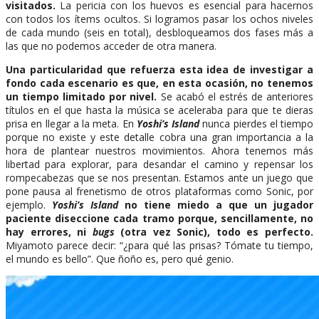
visitados.
La pericia con los huevos es esencial para hacernos
con todos los ítems ocultos. Si logramos pasar los ochos niveles
de cada mundo (seis en total), desbloqueamos dos fases más a
las que no podemos acceder de otra manera.
Una particularidad que refuerza esta idea de investigar a
fondo cada escenario es que, en esta ocasión, no tenemos
un tiempo limitado por nivel.
Se acabó el estrés de anteriores
títulos en el que hasta la música se aceleraba para que te dieras
prisa en llegar a la meta. En
Yoshi’s Island
nunca pierdes el tiempo
porque no existe y este detalle cobra una gran importancia a la
hora de plantear nuestros movimientos. Ahora tenemos más
libertad para explorar, para desandar el camino y repensar los
rompecabezas que se nos presentan. Estamos ante un juego que
pone pausa al frenetismo de otros plataformas como Sonic, por
ejemplo.
Yoshi’s Island
no tiene miedo a que un jugador
paciente diseccione cada tramo porque, sencillamente, no
hay errores, ni
bugs
(otra vez Sonic), todo es perfecto.
Miyamoto parece decir: “¿para qué las prisas? Tómate tu tiempo,
el mundo es bello”. Que ñoño es, pero qué genio.