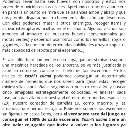
Podemos llevar hasta seis huevos con nosotros y estos nos
sirven de munición en los niveles. Apretando un botón aparecere
en pantalla un punto de mira que se balancea arriba y abajo y que
nos permite disparar nuestro huevo en la dirección que deseemos.
Con ellos podemos matar a otros enemigos, recoger ítems y
activar interruptores ocultos en el escenario. Algunos villanos son
inmunes al impacto de nuestros huevos convencionales (de
motas verdes) y debemos usar otros como los amarillos, rojos o
gigantes, cada uno con determinadas habilidades (mayor impacto,
más capacidad de rebote por el escenario…).
Esta insólita habilidad ovoide en la saga, que por sí misma supone
una mecánica heredada de los
shooters
, se ve más justificada si
cabe en cómo se concibe el diseño de los escenarios. En los
niveles de
Yoshi’s Island
podemos conseguir un determinado
número de monedas que nos sirven para ganar vidas, recoger
miniestrellas para añadir segundos a nuestro contador y buscar
cinco amapolas estratégicamente colocadas. Al finalizar cada
fase, una pantalla nos muestra el número de monedas especiales
(20), nuestro contador de estrellas (30 como máximo) y las
amapolas que hemos recogido. Podemos superar los escenarios
sin fijarnos en estos ítems, pero
el verdadero reto del juego es
conseguir el 100% de cada escenario.
Yoshi’s Island
tiene un
alto valor rejugable que invita a volver a los lugares ya