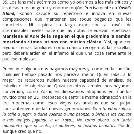
85. Los fans más acérrimos como yo odiamos a los más críticos y
les deseamos un gordo y enorme mojón. Precisamente en
Yoshi’s
Island
, Kondo sacude su repertorio e innova en nuevas
composiciones que mantienen ese toque pegadizo que les
caracteriza. Ni siquiera su larga exposición a través de
interminables niveles hace que las notas se vuelvan repetitivas.
Mantiene el ADN de la saga en el que predomina la samba,
mezclando ritmos latinos con música clásica.
Y sí, aparecen
algunos temas familiares como cuando recogemos las estrellas,
pero debería arder en el infierno al que una cosa semejante le
pudiese molestar.
Puede que algunos nos hagamos mayores y, como en la canción,
cualquier tiempo pasado nos parezca mejor. Quién sabe, a lo
mejor los recuerdos nublan nuestra capacidad de análisis, de
estudio o de objetividad. Quizá nosotros también nos hayamos
convertido, como Yoshi, en dinosaurios atrapados en mundos
multicolores en 2D. Incapaces de sentir la misma admiración en la
era moderna, como esos viejos cascarrabias que se quejan
constantemente de las nuevas generaciones.
Yo a tu edad salía a
la calle a jugar, a darle vueltas a una peonza, a birlarle las canicas
a mis amigos jugando a la troya… No como ahora, con tanta
maquinita, que ni sentís, ni padecéis, ni hostias benditas
. Puede,
aunque creo que no.