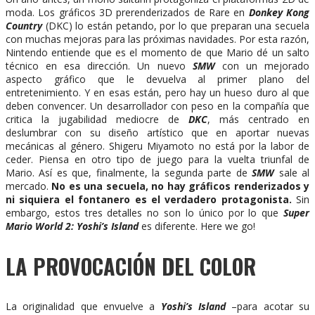
moda. Los gráficos 3D prerenderizados de Rare en
Donkey Kong
Country
(DKC) lo están petando, por lo que preparan una secuela
con muchas mejoras para las próximas navidades. Por esta razón,
Nintendo entiende que es el momento de que Mario dé un salto
técnico en esa dirección. Un nuevo
SMW
con un mejorado
aspecto gráfico que le devuelva al primer plano del
entretenimiento. Y en esas están, pero hay un hueso duro al que
deben convencer. Un desarrollador con peso en la compañía que
critica la jugabilidad mediocre de
DKC
, más centrado en
deslumbrar con su diseño artístico que en aportar nuevas
mecánicas al género. Shigeru Miyamoto no está por la labor de
ceder. Piensa en otro tipo de juego para la vuelta triunfal de
Mario. Así es que, finalmente, la segunda parte de
SMW
sale al
mercado.
No es una secuela, no hay gráficos renderizados y
ni siquiera el fontanero es el verdadero protagonista.
Sin
embargo, estos tres detalles no son lo único por lo que
Super
Mario World 2: Yoshi’s Island
es diferente. Here we go!
LA PROVOCACIÓN DEL COLOR
La originalidad que envuelve a
Yoshi’s Island
–para acotar su