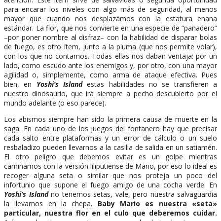
para encarar los niveles con algo más de seguridad, al menos
mayor que cuando nos desplazámos con la estatura enana
estándar. La flor, que nos convierte en una especie de “panadero”
–por poner nombre al disfraz– con la habilidad de disparar bolas
de fuego, es otro ítem, junto a la pluma (que nos permite volar),
con los que no contamos. Todas ellas nos daban ventaja: por un
lado, como escudo ante los enemigos y, por otro, con una mayor
agilidad o, simplemente, como arma de ataque efectiva. Pues
bien, en
Yoshi’s Island
estas habilidades no se transfieren a
nuestro dinosaurio, que irá siempre a pecho descubierto por el
mundo adelante (o eso parece).
Los abismos siempre han sido la primera causa de muerte en la
saga. En cada uno de los juegos del fontanero hay que precisar
cada salto entre plataformas y un error de cálculo o un suelo
resbaladizo pueden llevarnos a la casilla de salida en un satiamén.
El otro peligro que debemos evitar es un golpe mientras
caminamos con la versión liliputiense de Mario, por eso lo ideal es
recoger alguna seta o similar que nos proteja un poco del
infortunio que supone el fuego amigo de una cocha verde. En
Yoshi’s Island
no tenemos setas, vale, pero nuestra salvaguardia
la llevamos en la chepa.
Baby Mario es nuestra «seta»
particular, nuestra flor en el culo que deberemos cuidar.