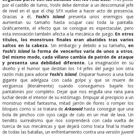
por el castillo de turno, Yoshi debe derrotar a un descomunal jefe
de nivel en el que el chip SFX vuelve a hacer acto de presencia.
Gracias a él,
Yoshi’s Island
presenta unos enemigos que
aumentan su tamaño hasta ocupar casi toda la pantalla.
Gráficamente, el efecto que se consigue es espectacular, pero
esta innovación también afecta a la mecánica de juego.
En otros
títulos, los monstruos finales eran abatidos tras varios
saltos en la cabeza.
Sin embargo y debido a su tamaño
, en
Yoshi’s Island
la forma de vencerlos varía de unos a otros.
Del mismo modo, cada villano cambia de patrón de ataque
y presenta una debilidad diferente.
La imaginación en su
diseño y el humor que destilan los 14 jefes del juego son otra
razón más para adorar
Yoshi’s Island
. Disparar huevos a una bola
gigante que adelgaza con cada golpe y que se muere de
vergüenza (literalmente) cuando conseguimos bajarle los
pantalones por completo. Dejar que nos engulla una rana para
luchar desde el interior de su estómago. Empujar al precipicio a un
monstruo mitad fantasma, mitad jarrón de flores o romper los
bloques como si se tratara de
Arkanoid
hasta conseguir que una
bola de pinchos con ojos caiga de culo en un mar de lava. Un
bendito surrealismo que nos sorprenderá con cada vuelta de
tuerca de sus mecánicas y que dejará como traca final la madre
de todas las batallas, un enfrentamiento contra una versión juvenil