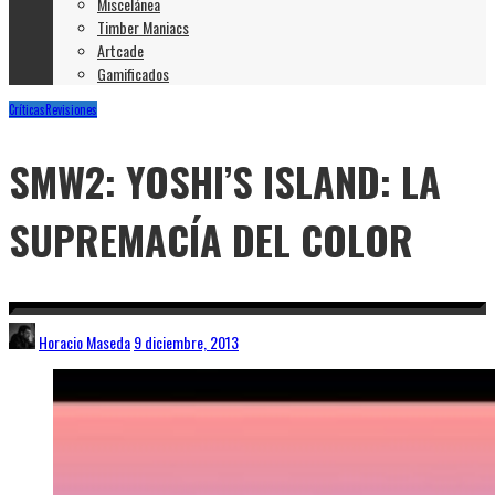
Miscelánea
Timber Maniacs
Artcade
Gamificados
Críticas
Revisiones
SMW2: YOSHI’S ISLAND: LA
SUPREMACÍA DEL COLOR
Horacio Maseda
9 diciembre, 2013