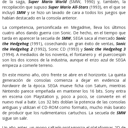
de la saga,
Super Mario World
(SMW, 1990) y, también, la
recopilación que supuso
Super Mario All-Stars
(1993), en el que se
incluyó
SMW
y se hizo un lavado de cara a todos los juegos que
habían destacado en la consola anterior.
La competencia, personificada en Megadrive, lleva los últimos
cuatro años dando guerra con Sonic. De hecho, en el tiempo que
tarda en aparecer la secuela de
SMW
, SEGA saca al mercado
Sonic
the Hedgehog
(1991), cosechando un gran éxito de ventas,
Sonic
the Hedgehog 2
(1992), Sonic CD (1993) y
Sonic the Hedgehog 3
(1994). A mediados de los noventa, el fontanero y el puercoespín
son los dos iconos de la industria, aunque el erizo azul de SEGA
empieza a comerle terreno.
En este mismo año, otro frente se abre en el horizonte. La quinta
generación de consolas comienza a dejar en evidencia al
hardware
de la época. SEGA mueve ficha con Saturn, mientras
Nintendo parece empeñada en mantener los 16 bits. Sony entra
en escena con Playstation y, poco a poco, se convierte en el
nuevo rival a batir. Los 32 bits doblan la potencia de las consolas
antiguas y utilizan el CD-ROM como formato, mucho más barato
de producir que los rudimentarios cartuchos. La secuela de
SMW
sigue sin salir.
Un año antes, un mono saltarín protagoniza el plataformas 2D de