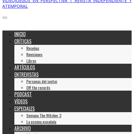
VIDEOJUEGOS EN PERSPECTIVA | REVISTA INDEPENDIENTE Y
ATEMPORAL
INICIO
CRÍTICAS
Reseñas
Revisiones
Libros
ARTÍCULOS
ENTREVISTAS
Personas del sector
Off the records
PODCAST
VÍDEOS
ESPECIALES
Semana The Witcher 3
La escena española
ARCHIVO