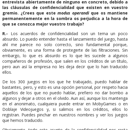
entrevista abiertamente de ninguno en concreto, debido a
las cláusulas de confidencialidad que existen en vuestro
gremio. ¿Crees que este
modus operandi
que os mantiene
permanentemente en la sombra os perjudica a la hora de
que se conozca mejor vuestro trabajo?
R.-
Los acuerdos de confidencialidad son un tema un poco
absurdo. Lo puedo entender hasta el lanzamiento del juego, hasta
ahí me parece no solo correcto, sino fundamental porque,
obviamente, es una forma de protegerte de las filtraciones. Sin
embargo, lo que es absurdo es lo que les sucede a algunos
compañeros de profesión, que salen en los créditos de un título,
pero aun así la empresa no les deja decir que lo han traducido
ellos.
De los 300 juegos en los que he trabajado, puedo hablar de
bastantes, pero, y esto es una opción personal, por respeto hacia
aquellos de los que no puedo hablar, prefiero no dar bombo a
algunos y dejar a otros en el olvido. Aun así, aunque los mantenga
en el anonimato, cualquiera puede entrar en MobyGames o en
Doblaje Videojuegos y, si salimos en los créditos, ellos lo
registran. Puedes pinchar en nuestros nombres y ver los juegos
que hemos traducido.
Obviamente, todo este asunto de la confidencialidad nos resta