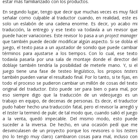
estar más familiarizado con los productos.
En segundo lugar, tengo que decir que muchas veces es muy fácil
señalar como culpable al traductor cuando, en realidad, este es
solo un eslabón de una cadena enorme. Es decir, yo acabo mi
traducción, la entrego y ese texto va todavía a un revisor que
puede hacer variaciones. Este revisor lo pasa a un
project manager
que también puede decidir modificar algún aspecto. Si se dobla el
juego, el texto pasa a un ajustador de sonido que puede cambiar
términos para ajustarse a los tiempos. Con lo cual, ese texto
todavía pasaría por una sala de montaje donde el director del
doblaje también tendría la posibilidad de meterle mano. Y, si el
juego tiene una fase de testeo lingüístico, los propios
testers
también pueden variar el resultado final. Por lo tanto, si te fijas, en
todo el proceso se pudieron cambiar un millón de cosas del texto
original del traductor. Esto puede ser para bien o para mal, por
eso siempre digo que la traducción de un videojuego es un
trabajo en equipo, de decenas de personas. Es decir, el traductor
pudo haber hecho una traducción fatal, pero el revisor la arregló y
el
tester
la terminó de pulir; de tal modo que, cuando salió el juego
a la venta, quedó impecable. Del mismo modo, esto puede
suceder a la inversa. De hecho, en una ocasión pedí que me
desvinculasen de un proyecto porque los revisores o los
testers
(no lo tengo muy claro) cambiaron cosas para mal, incluso con