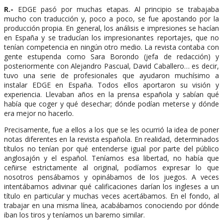
R.-
EDGE pasó por muchas etapas. Al principio se trabajaba
mucho con traducción y, poco a poco, se fue apostando por la
producción propia. En general, los análisis e impresiones se hacían
en España y se traducían los impresionantes reportajes, que no
tenían competencia en ningún otro medio. La revista contaba con
gente estupenda como Sara Borondo (jefa de redacción) y
posteriormente con Alejandro Pascual, David Caballero… es decir,
tuvo una serie de profesionales que ayudaron muchísimo a
instalar EDGE en España. Todos ellos aportaron su visión y
experiencia. Llevaban años en la prensa española y sabían qué
había que coger y qué desechar; dónde podían meterse y dónde
era mejor no hacerlo.
Precisamente, fue a ellos a los que se les ocurrió la idea de poner
notas diferentes en la revista española. En realidad, determinados
títulos no tenían por qué entenderse igual por parte del público
anglosajón y el español. Teníamos esa libertad, no había que
ceñirse estrictamente al original, podíamos expresar lo que
nosotros pensábamos y opinábamos de los juegos. A veces
intentábamos adivinar qué calificaciones darían los ingleses a un
título en particular y muchas veces acertábamos. En el fondo, al
trabajar en una misma línea, acabábamos conociendo por dónde
iban los tiros y teníamos un baremo similar.