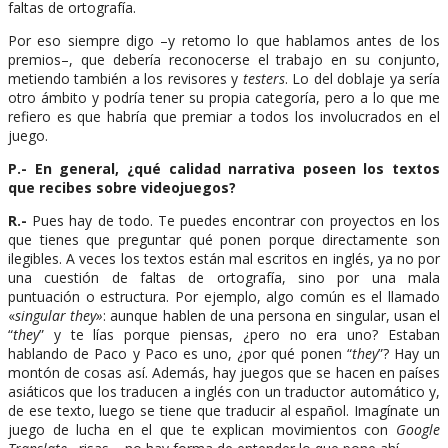
faltas de ortografía.
Por eso siempre digo –y retomo lo que hablamos antes de los
premios–, que debería reconocerse el trabajo en su conjunto,
metiendo también a los revisores y
testers
. Lo del doblaje ya sería
otro ámbito y podría tener su propia categoría, pero a lo que me
refiero es que habría que premiar a todos los involucrados en el
juego.
P.- En general, ¿qué calidad narrativa poseen los textos
que recibes sobre videojuegos?
R.-
Pues hay de todo. Te puedes encontrar con proyectos en los
que tienes que preguntar qué ponen porque directamente son
ilegibles. A veces los textos están mal escritos en inglés, ya no por
una cuestión de faltas de ortografía, sino por una mala
puntuación o estructura. Por ejemplo, algo común es el llamado
«
singular they»
: aunque hablen de una persona en singular, usan el
“
they
” y te lías porque piensas, ¿pero no era uno? Estaban
hablando de Paco y Paco es uno, ¿por qué ponen “
they
”? Hay un
montón de cosas así. Además, hay juegos que se hacen en países
asiáticos que los traducen a inglés con un traductor automático y,
de ese texto, luego se tiene que traducir al español. Imagínate un
juego de lucha en el que te explican movimientos con
Google