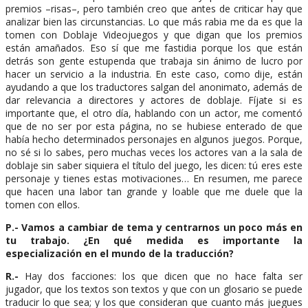
premios –risas–, pero también creo que antes de criticar hay que
analizar bien las circunstancias. Lo que más rabia me da es que la
tomen con Doblaje Videojuegos y que digan que los premios
están amañados. Eso sí que me fastidia porque los que están
detrás son gente estupenda que trabaja sin ánimo de lucro por
hacer un servicio a la industria. En este caso, como dije, están
ayudando a que los traductores salgan del anonimato, además de
dar relevancia a directores y actores de doblaje. Fíjate si es
importante que, el otro día, hablando con un actor, me comentó
que de no ser por esta página, no se hubiese enterado de que
había hecho determinados personajes en algunos juegos. Porque,
no sé si lo sabes, pero muchas veces los actores van a la sala de
doblaje sin saber siquiera el título del juego, les dicen: tú eres este
personaje y tienes estas motivaciones… En resumen, me parece
que hacen una labor tan grande y loable que me duele que la
tomen con ellos.
P.- Vamos a cambiar de tema y centrarnos un poco más en
tu trabajo. ¿En qué medida es importante la
especialización en el mundo de la traducción?
R.-
Hay dos facciones: los que dicen que no hace falta ser
jugador, que los textos son textos y que con un glosario se puede
traducir lo que sea; y los que consideran que cuanto más juegues