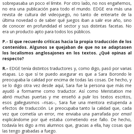
sobrepasaba un poco el límite. Por otro lado, no nos engañemos,
no era una publicación para todo el mundo. EDGE era más una
revista de cultura del videojuego, no tanto de enterarte de la
última novedad o de saber qué juegos iban a salir ese año, sino
de conocer en profundidad el sector y sus distintas facetas. No
era un producto apto para todos los públicos.
P.- Sí que recuerdo críticas hacia la propia traducción de los
contenidos. Algunos se quejaban de que no se adaptasen
los localismos anglosajones en los textos. ¿Qué opinas al
respecto?
R.-
EDGE tenía distintos traductores y, como digo, pasó por varias
etapas. Lo que sí te puedo asegurar es que a Sara Borondo le
preocupaba la calidad por encima de todas las cosas. De hecho, y
se lo digo otra vez desde aquí, Sara fue la persona que más me
ayudó a formarme como traductor. Así como Meristation me
abrió muchas puertas y me enseñó a pulir los textos escritos,
esos galleguismos –risas–, Sara fue una mentora estupenda a
efectos de traducción. Le preocupaba tanto la calidad que, cada
vez que cometía un error, me enviaba una parrafada por
email
explicándome por qué estaba cometiendo ese fallo. De hecho,
todavía les digo a mis alumnos que, gracias a ella, hay cosas que
las tengo grabadas a fuego.