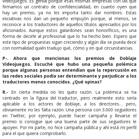
videojuegos. Es genial porque esas mismas empresas con las que
firmamos un contrato de confidencialidad, en cuanto oyen que
hay un premio, ya no les importa tanto dar nombres. Estas
iniciativas nos dan un pequeño empujón porque, al menos, se
reconoce a los traductores de aquellos títulos apreciados por los
aficionados. Aunque estos galardones sean honoríficos, es una
forma de decirle al profesional que lo ha hecho bien. Espero que
este tipo de propuestas sigan creciendo y algún día se pueda decir
con normalidad quién tradujo qué, cómo y en qué circunstancias.
P-. Ahora que mencionas los premios de Doblaje
Videojuegos. Escuché que hubo una pequeña polémica
porque algunas personas entendían que la repercusión en
las redes sociales podía ser determinante y perjudicar a los
traductores menos conocidos. ¿Qué opinas?
R.-
En cierta medida no les quito razón. La polémica se ha
centrado en la figura del traductor, pero realmente esto sería
aplicable a los actores de doblaje, a los directores… pero,
obviamente no les falta razón. Una persona con 3.000 seguidores
en Twitter, por ejemplo, puede hacer campaña y llevarse el
premio si consigue que una buena parte de sus seguidores le
apoyen. Por mi parte, no hice campaña pública y ahí está mi perfil
para el que quiera comprobarlo.