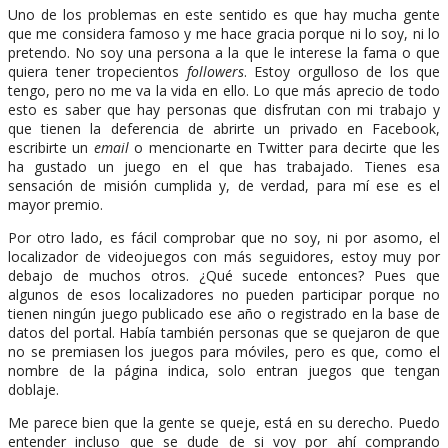
Uno de los problemas en este sentido es que hay mucha gente
que me considera famoso y me hace gracia porque ni lo soy, ni lo
pretendo. No soy una persona a la que le interese la fama o que
quiera tener tropecientos
followers
. Estoy orgulloso de los que
tengo, pero no me va la vida en ello. Lo que más aprecio de todo
esto es saber que hay personas que disfrutan con mi trabajo y
que tienen la deferencia de abrirte un privado en Facebook,
escribirte un
email
o mencionarte en Twitter para decirte que les
ha gustado un juego en el que has trabajado. Tienes esa
sensación de misión cumplida y, de verdad, para mí ese es el
mayor premio.
Por otro lado, es fácil comprobar que no soy, ni por asomo, el
localizador de videojuegos con más seguidores, estoy muy por
debajo de muchos otros. ¿Qué sucede entonces? Pues que
algunos de esos localizadores no pueden participar porque no
tienen ningún juego publicado ese año o registrado en la base de
datos del portal. Había también personas que se quejaron de que
no se premiasen los juegos para móviles, pero es que, como el
nombre de la página indica, solo entran juegos que tengan
doblaje.
Me parece bien que la gente se queje, está en su derecho. Puedo
entender incluso que se dude de si voy por ahí comprando