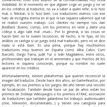
visibilidad. En el momento en que alguien coge un juego y no ve
en los créditos al traductor, no va a saber a quién reñir, si lo hizo
mal, o felicitar, si lo hizo bien. Los traductores vivimos con ese
halo de incógnita eterna en el que ni tan siquiera sabemos qué tal
se realizó nuestro trabajo. Los clientes no siempre nos dan
feedback
. Bueno, corrijo, son los primeros en venir y darte una
colleja si algo sale mal –risas–. Por lo general, si las cosas se
hacen bien no te suelen reconocer, de hecho, si te fijas, en los
análisis se castiga si un juego está mal traducido, pero no se dice
nada si está bien. Es una pena, porque hay muchísimos
traductores muy buenos en España como Alba Calvo, Curri
Barceló, Diego Parra, Judit Tur o Iván Magdaleno, entre otros,
profesionales que trabajan en el anonimato y que muchos de los
lectores ni siquiera conocerán, porque su nombre no suele
aparecer en los créditos.
Afortunadamente, existen plataformas que quieren reconocer la
imagen del traductor. Desde hace dos años, en GameReactor, por
ejemplo, en sus premios a los juegos del año tienen una sección
de localización. También desde hace un par de años están los
premios de Doblaje Videojuegos o los premios ATRAE, asociación
de traductores que también galardona los trabajos audiovisuales
(cine, televisión, documentales…) y tienen una categoría para