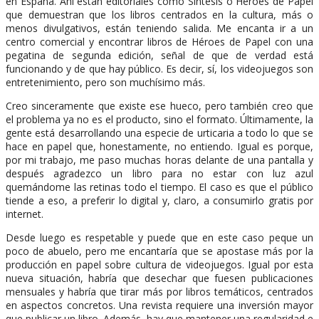
en España. Ahí están editoriales como Síntesis o Héroes de Papel
que demuestran que los libros centrados en la cultura, más o
menos divulgativos, están teniendo salida. Me encanta ir a un
centro comercial y encontrar libros de Héroes de Papel con una
pegatina de segunda edición, señal de que de verdad está
funcionando y de que hay público. Es decir, sí, los videojuegos son
entretenimiento, pero son muchísimo más.
Creo sinceramente que existe ese hueco, pero también creo que
el problema ya no es el producto, sino el formato. Últimamente, la
gente está desarrollando una especie de urticaria a todo lo que se
hace en papel que, honestamente, no entiendo. Igual es porque,
por mi trabajo, me paso muchas horas delante de una pantalla y
después agradezco un libro para no estar con luz azul
quemándome las retinas todo el tiempo. El caso es que el público
tiende a eso, a preferir lo digital y, claro, a consumirlo gratis por
internet.
Desde luego es respetable y puede que en este caso peque un
poco de abuelo, pero me encantaría que se apostase más por la
producción en papel sobre cultura de videojuegos. Igual por esta
nueva situación, habría que desechar que fuesen publicaciones
mensuales y habría que tirar más por libros temáticos, centrados
en aspectos concretos. Una revista requiere una inversión mayor
que publicar un libro. Además, hay que mantener una regularidad e