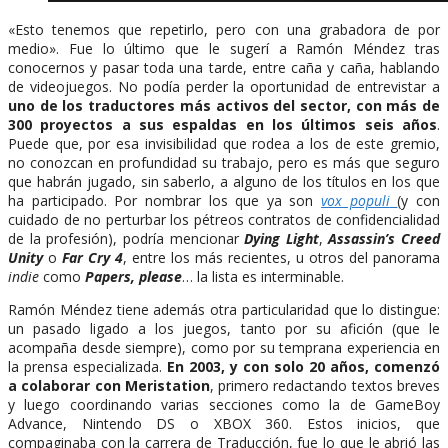
«Esto tenemos que repetirlo, pero con una grabadora de por
medio». Fue lo último que le sugerí a Ramón Méndez tras
conocernos y pasar toda una tarde, entre caña y caña, hablando
de videojuegos. No podía perder la oportunidad de entrevistar a
uno de los traductores más activos del sector, con más de
300 proyectos a sus espaldas en los últimos seis años
.
Puede que, por esa invisibilidad que rodea a los de este gremio,
no conozcan en profundidad su trabajo, pero es más que seguro
que habrán jugado, sin saberlo, a alguno de los títulos en los que
ha participado. Por nombrar los que ya son
vox populi
(y con
cuidado de no perturbar los pétreos contratos de confidencialidad
de la profesión), podría mencionar
Dying Light
,
Assassin’s Creed
Unity
o
Far Cry 4
, entre los más recientes, u otros del panorama
indie
como
Papers, please
… la lista es interminable.
Ramón Méndez tiene además otra particularidad que lo distingue:
un pasado ligado a los juegos, tanto por su afición (que le
acompaña desde siempre), como por su temprana experiencia en
la prensa especializada.
En 2003, y con solo 20 años, comenzó
a colaborar con Meristation
, primero redactando textos breves
y luego coordinando varias secciones como la de GameBoy
Advance, Nintendo DS o XBOX 360. Estos inicios, que
compaginaba con la carrera de Traducción, fue lo que le abrió las