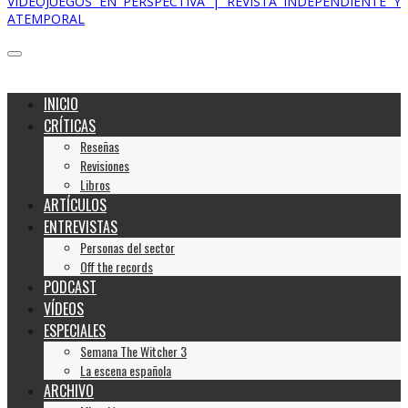
VIDEOJUEGOS EN PERSPECTIVA | REVISTA INDEPENDIENTE Y
ATEMPORAL
INICIO
CRÍTICAS
Reseñas
Revisiones
Libros
ARTÍCULOS
ENTREVISTAS
Personas del sector
Off the records
PODCAST
VÍDEOS
ESPECIALES
Semana The Witcher 3
La escena española
ARCHIVO