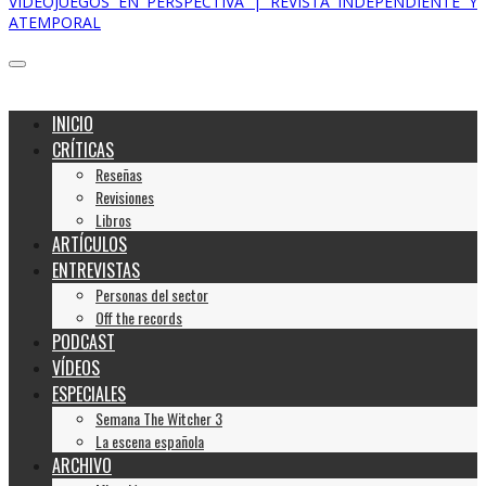
VIDEOJUEGOS EN PERSPECTIVA | REVISTA INDEPENDIENTE Y
ATEMPORAL
INICIO
CRÍTICAS
Reseñas
Revisiones
Libros
ARTÍCULOS
ENTREVISTAS
Personas del sector
Off the records
PODCAST
VÍDEOS
ESPECIALES
Semana The Witcher 3
La escena española
ARCHIVO