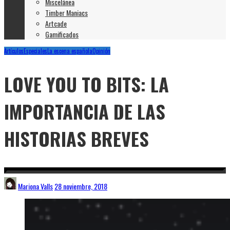
Miscelánea
Timber Maniacs
Artcade
Gamificados
Artículos
Especiales
La escena española
Opinión
LOVE YOU TO BITS: LA
IMPORTANCIA DE LAS
HISTORIAS BREVES
Mariona Valls
28 noviembre, 2018