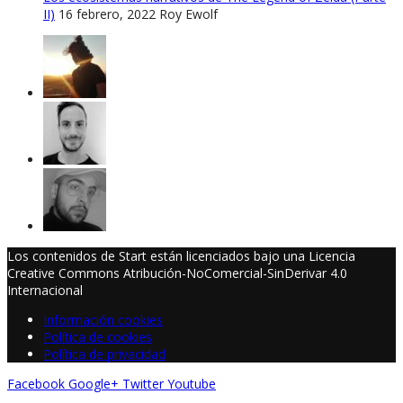
II)
16 febrero, 2022
Roy Ewolf
Los contenidos de Start están licenciados bajo una Licencia
Creative Commons Atribución-NoComercial-SinDerivar 4.0
Internacional
Información cookies
Política de cookies
Política de privacidad
Facebook
Google+
Twitter
Youtube