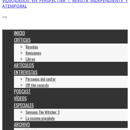
VIDEOJUEGOS EN PERSPECTIVA | REVISTA INDEPENDIENTE Y
ATEMPORAL
INICIO
CRÍTICAS
Reseñas
Revisiones
Libros
ARTÍCULOS
ENTREVISTAS
Personas del sector
Off the records
PODCAST
VÍDEOS
ESPECIALES
Semana The Witcher 3
La escena española
ARCHIVO