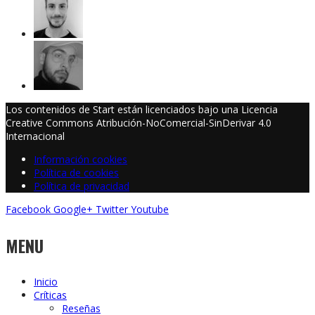
Los contenidos de Start están licenciados bajo una Licencia
Creative Commons Atribución-NoComercial-SinDerivar 4.0
Internacional
Información cookies
Política de cookies
Política de privacidad
Facebook
Google+
Twitter
Youtube
MENU
Inicio
Críticas
Reseñas