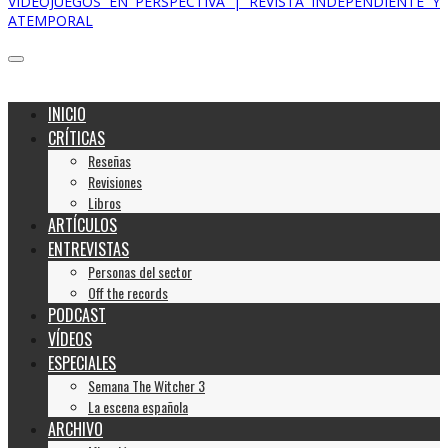
VIDEOJUEGOS EN PERSPECTIVA | REVISTA INDEPENDIENTE Y
ATEMPORAL
INICIO
CRÍTICAS
Reseñas
Revisiones
Libros
ARTÍCULOS
ENTREVISTAS
Personas del sector
Off the records
PODCAST
VÍDEOS
ESPECIALES
Semana The Witcher 3
La escena española
ARCHIVO