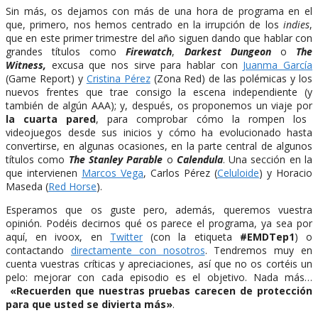
Sin más, os dejamos con más de una hora de programa en el
que, primero, nos hemos centrado en la irrupción de los
indies
,
que en este primer trimestre del año siguen dando que hablar con
grandes títulos como
Firewatch
,
Darkest Dungeon
o
The
Witness,
excusa que nos sirve para hablar con
Juanma García
(Game Report) y
Cristina Pérez
(Zona Red) de las polémicas y los
nuevos frentes que trae consigo la escena independiente (y
también de algún AAA); y, después, os proponemos un viaje por
la cuarta pared
, para comprobar cómo la rompen los
videojuegos desde sus inicios y cómo ha evolucionado hasta
convertirse, en algunas ocasiones, en la parte central de algunos
títulos como
The Stanley Parable
o
Calendula
. Una sección en la
que intervienen
Marcos Vega
, Carlos Pérez (
Celuloide
) y Horacio
Maseda (
Red Horse
).
Esperamos que os guste pero, además, queremos vuestra
opinión. Podéis decirnos qué os parece el programa, ya sea por
aquí, en ivoox, en
Twitter
(con la etiqueta
#EMDTep1
) o
contactando
directamente con nosotros
. Tendremos muy en
cuenta vuestras críticas y apreciaciones, así que no os cortéis un
pelo: mejorar con cada episodio es el objetivo. Nada más…
«Recuerden que nuestras pruebas carecen de protección
para que usted se divierta más»
.