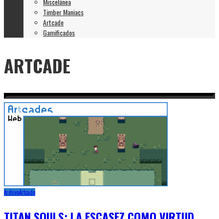
Miscelánea
Timber Maniacs
Artcade
Gamificados
ARTCADE
Archivo
Artcade
TITAN SOULS: LA ESCASEZ COMO VIRTUD