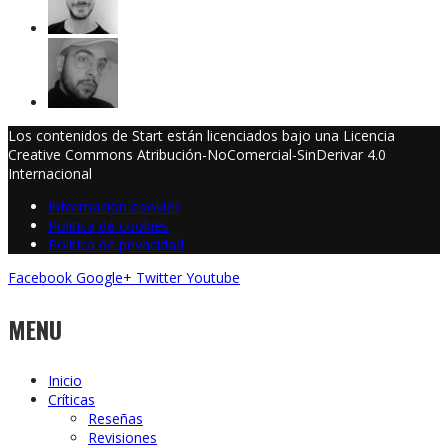
Los contenidos de Start están licenciados bajo una Licencia
Creative Commons Atribución-NoComercial-SinDerivar 4.0
Internacional
Información cookies
Política de cookies
Política de privacidad
Facebook
Google+
Twitter
Youtube
MENU
Inicio
Críticas
Reseñas
Revisiones