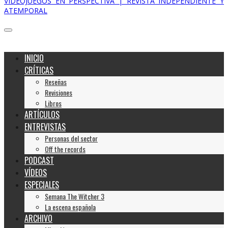
VIDEOJUEGOS EN PERSPECTIVA | REVISTA INDEPENDIENTE Y
ATEMPORAL
INICIO
CRÍTICAS
Reseñas
Revisiones
Libros
ARTÍCULOS
ENTREVISTAS
Personas del sector
Off the records
PODCAST
VÍDEOS
ESPECIALES
Semana The Witcher 3
La escena española
ARCHIVO