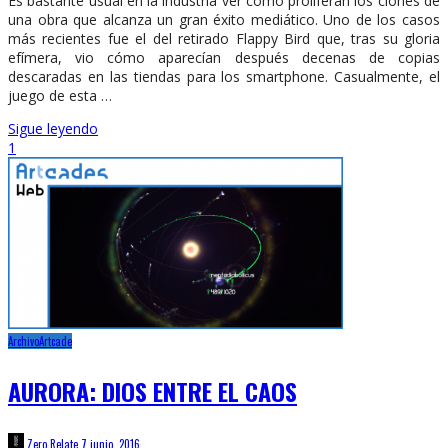
Es bastante usual en la industria ver cómo proliferan los clones de
una obra que alcanza un gran éxito mediático. Uno de los casos
más recientes fue el del retirado Flappy Bird que, tras su gloria
efímera, vio cómo aparecían después decenas de copias
descaradas en las tiendas para los smartphone. Casualmente, el
juego de esta …
Sigue leyendo
1
Archivo
Artcade
AURORA: DIOS ENTRE EL CAOS
Zero Relate
7 junio, 2016