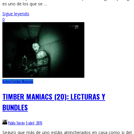
es uno de los que se …
Sigue leyendo
0
Archivo
Timber Maniacs
TIMBER MANIACS (20): LECTURAS Y
BUNDLES
Pablo Toirán
3 abril, 2015
Seguro que más de uno estáis atrincherados en casa como si del