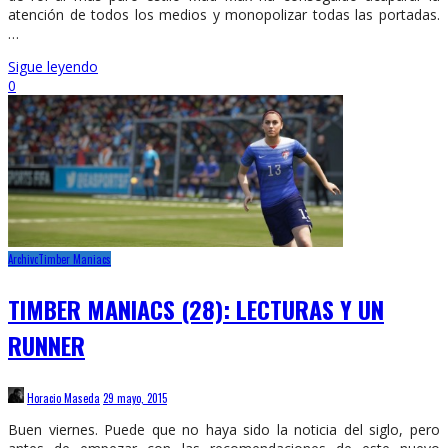
atención de todos los medios y monopolizar todas las portadas.
…
Sigue leyendo
0
Archivo
Timber Maniacs
TIMBER MANIACS (28): LECTURAS Y UN
RUNNER
Horacio Maseda
29 mayo, 2015
Buen viernes. Puede que no haya sido la noticia del siglo, pero