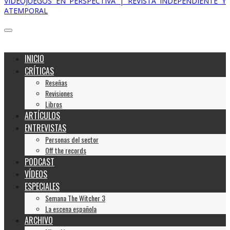
VIDEOJUEGOS EN PERSPECTIVA | REVISTA INDEPENDIENTE Y
ATEMPORAL
INICIO
CRÍTICAS
Reseñas
Revisiones
Libros
ARTÍCULOS
ENTREVISTAS
Personas del sector
Off the records
PODCAST
VÍDEOS
ESPECIALES
Semana The Witcher 3
La escena española
ARCHIVO