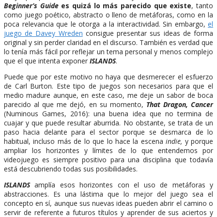
Beginner’s Guide
es quizá lo más parecido que existe
, tanto
como juego poético, abstracto o lleno de metáforas, como en la
poca relevancia que le otorga a la interactividad. Sin embargo,
el
juego de Davey Wreden
consigue presentar sus ideas de forma
original y sin perder claridad en el discurso. También es verdad que
lo tenía más fácil por reflejar un tema personal y menos complejo
que el que intenta exponer
ISLANDS
.
Puede que por este motivo no haya que desmerecer el esfuerzo
de Carl Burton. Este tipo de juegos son necesarios para que el
medio madure aunque, en este caso, me deje un sabor de boca
parecido al que me dejó, en su momento,
That Dragon, Cancer
(Numinous Games, 2016): una buena idea que no termina de
cuajar y que puede resultar aburrida. No obstante, se trata de un
paso hacia delante para el sector porque se desmarca de lo
habitual, incluso más de lo que lo hace la escena
indie,
y porque
ampliar los horizontes y límites de lo que entendemos por
videojuego es siempre positivo para una disciplina que todavía
está descubriendo todas sus posibilidades.
ISLANDS
amplía esos horizontes con el uso de metáforas y
abstracciones. Es una lástima que lo mejor del juego sea el
concepto en sí, aunque sus nuevas ideas pueden abrir el camino o
servir de referente a futuros títulos y aprender de sus aciertos y