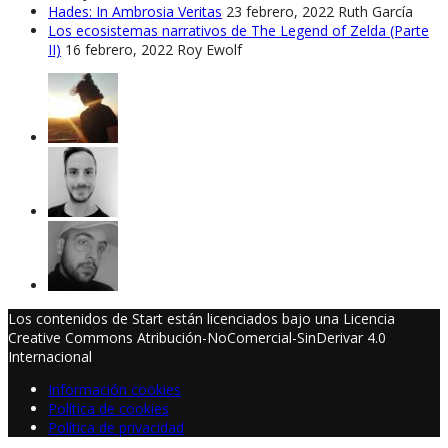
Hades: In Ambrosia Veritas
23 febrero, 2022
Ruth García
Los ecosistemas narrativos de The Legend of Zelda (Parte
II)
16 febrero, 2022
Roy Ewolf
Los contenidos de Start están licenciados bajo una Licencia
Creative Commons Atribución-NoComercial-SinDerivar 4.0
Internacional
Información cookies
Política de cookies
Política de privacidad