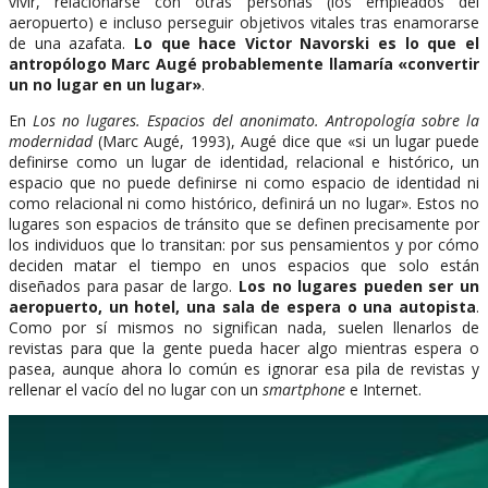
vivir, relacionarse con otras personas (los empleados del
aeropuerto) e incluso perseguir objetivos vitales tras enamorarse
de una azafata.
Lo que hace Victor Navorski es lo que el
antropólogo Marc Augé probablemente llamaría «convertir
un no lugar en un lugar»
.
En
Los no lugares. Espacios del anonimato. Antropología sobre la
modernidad
(Marc Augé, 1993), Augé dice que «si un lugar puede
definirse como un lugar de identidad, relacional e histórico, un
espacio que no puede definirse ni como espacio de identidad ni
como relacional ni como histórico, definirá un no lugar». Estos no
lugares son espacios de tránsito que se definen precisamente por
los individuos que lo transitan: por sus pensamientos y por cómo
deciden matar el tiempo en unos espacios que solo están
diseñados para pasar de largo.
Los no lugares pueden ser un
aeropuerto, un hotel, una sala de espera o una autopista
.
Como por sí mismos no significan nada, suelen llenarlos de
revistas para que la gente pueda hacer algo mientras espera o
pasea, aunque ahora lo común es ignorar esa pila de revistas y
rellenar el vacío del no lugar con un
smartphone
e Internet.