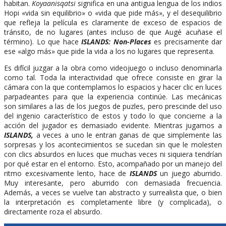
habitan.
Koyaanisqatsi
significa en una antigua lengua de los indios
Hopi «vida sin equilibrio» o «vida que pide más», y el desequilibrio
que refleja la película es claramente de exceso de espacios de
tránsito, de no lugares (antes incluso de que Augé acuñase el
término). Lo que hace
ISLANDS: Non-Places
es precisamente dar
ese «algo más» que pide la vida a los no lugares que representa.
Es difícil juzgar a la obra como videojuego o incluso denominarla
como tal. Toda la interactividad que ofrece consiste en girar la
cámara con la que contemplamos lo espacios y hacer clic en luces
parpadeantes para que la experiencia continúe. Las mecánicas
son similares a las de los juegos de puzles, pero prescinde del uso
del ingenio característico de estos y todo lo que concierne a la
acción del jugador es demasiado evidente. Mientras jugamos a
ISLANDS,
a veces a uno le entran ganas de que simplemente las
sorpresas y los acontecimientos se sucedan sin que le molesten
con clics absurdos en luces que muchas veces ni siquiera tendrían
por qué estar en el entorno. Esto, acompañado por un manejo del
ritmo excesivamente lento, hace de
ISLANDS
un juego aburrido.
Muy interesante, pero aburrido con demasiada frecuencia.
Además, a veces se vuelve tan abstracto y surrealista que, o bien
la interpretación es completamente libre (y complicada), o
directamente roza el absurdo.