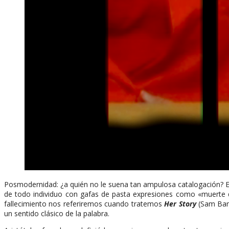
Posmodernidad: ¿a quién no le suena tan ampulosa catalogación? E
de todo individuo con gafas de pasta expresiones como «muerte de
fallecimiento nos referiremos cuando tratemos
Her Story
(Sam Barl
un sentido clásico de la palabra.