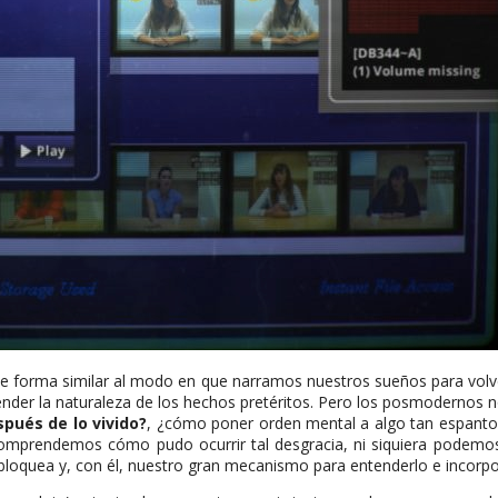
 de forma similar al modo en que narramos nuestros sueños para volv
nder la naturaleza de los hechos pretéritos. Pero los posmodernos n
spués de lo vivido?
, ¿cómo poner orden mental a algo tan espanto
omprendemos cómo pudo ocurrir tal desgracia, ni siquiera podemos 
e bloquea y, con él, nuestro gran mecanismo para entenderlo e incorpor