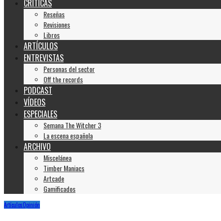
CRÍTICAS
Reseñas
Revisiones
Libros
ARTÍCULOS
ENTREVISTAS
Personas del sector
Off the records
PODCAST
VÍDEOS
ESPECIALES
Semana The Witcher 3
La escena española
ARCHIVO
Miscelánea
Timber Maniacs
Artcade
Gamificados
Artículos
Opinión