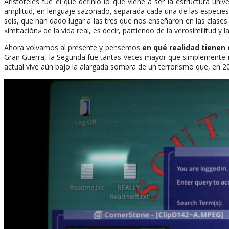
Aristóteles fue el que definió lo que viene a ser la estructura un
amplitud, en lenguaje sazonado, separada cada una de las especies e
seis, que han dado lugar a las tres que nos enseñaron en las clases d
«imitación» de la vida real, es decir, partiendo de la verosimilitud y l
Ahora volvamos al presente y pensemos
en qué realidad tienen
Gran Guerra, la Segunda fue tantas veces mayor que simplemente no
actual vive aún bajo la alargada sombra de un terrorismo que, en 20