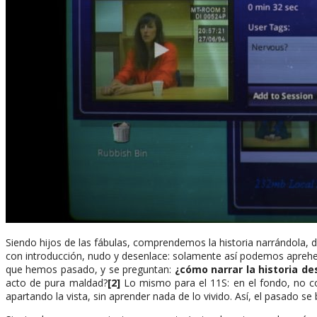
Siendo hijos de las fábulas, comprendemos la historia narrándola,
con introducción, nudo y desenlace: solamente así podemos aprehe
que hemos pasado, y se preguntan:
¿cómo narrar la historia de
acto de pura maldad?
[2]
Lo mismo para el 11S: en el fondo, no c
apartando la vista, sin aprender nada de lo vivido. Así, el pasado s