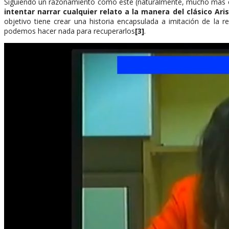
Siguiendo un razonamiento como este (naturalmente, mucho más co
intentar narrar cualquier relato a la manera del clásico Ari
objetivo tiene crear una historia encapsulada a imitación de l
podemos hacer nada para recuperarlos
[3]
.