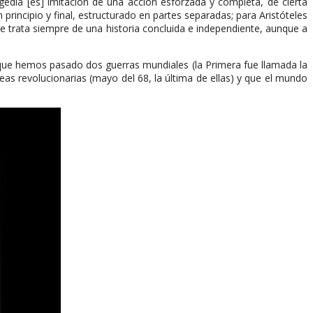
agedia [es] imitación de una acción esforzada y completa, de cierta
 principio y final, estructurado en partes separadas; para Aristóteles
se trata siempre de una historia concluida e independiente, aunque a
ue hemos pasado dos guerras mundiales (la Primera fue llamada la
s revolucionarias (mayo del 68, la última de ellas) y que el mundo