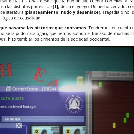
iversal de las historias desde que la humanidad cuenta con ellas. «Tr
n las distintas partes […]»
[1]
, decía el griego. Un hecho cerrado, con
e literatura (
planteamiento, nudo y desenlace
). Tragedia o no, 
a lógica de causalidad.
 que basarse las historias que contamos
. Tendremos en cuenta q
 se la pudo catalogar), que hemos sufrido el fracaso de muchas idea
01, hizo temblar los cimientos de la sociedad occidental.