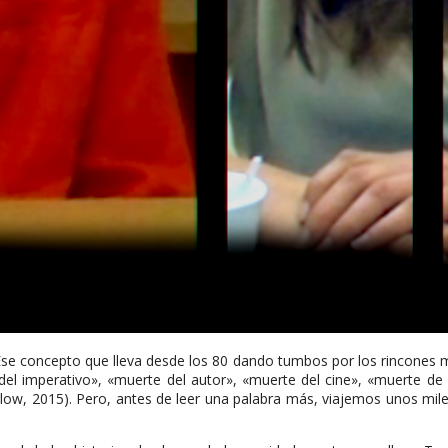
se concepto que lleva desde los 80 dando tumbos por los rincones 
l imperativo», «muerte del autor», «muerte del cine», «muerte de la
ow, 2015). Pero, antes de leer una palabra más, viajemos unos mile